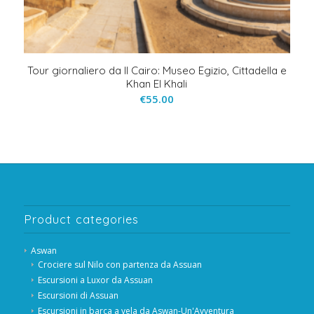
Tour giornaliero da Il Cairo: Museo Egizio, Cittadella e
Khan El Khali
€
55.00
Product categories
Aswan
Crociere sul Nilo con partenza da Assuan
Escursioni a Luxor da Assuan
Escursioni di Assuan
Escursioni in barca a vela da Aswan-Un'Avventura