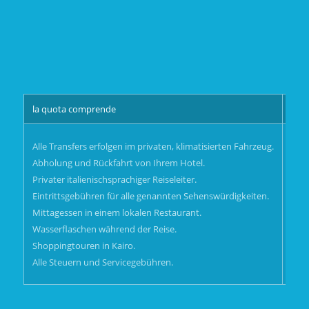
la quota comprende
la 
tutt
Alle Transfers erfolgen im privaten, klimatisierten Fahrzeug.
le 
Abholung und Rückfahrt von Ihrem Hotel.
Privater italienischsprachiger Reiseleiter.
Eintrittsgebühren für alle genannten Sehenswürdigkeiten.
Mittagessen in einem lokalen Restaurant.
Wasserflaschen während der Reise.
Shoppingtouren in Kairo.
Alle Steuern und Servicegebühren.