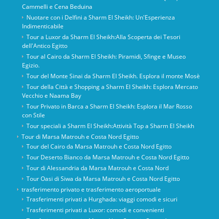
Cammelli e Cena Beduina
Nuotare con i Delfini a Sharm El Sheikh: Un'Esperienza
Indimenticabile
Tour a Luxor da Sharm El Sheikh:Alla Scoperta dei Tesori
dell'Antico Egitto
Tour al Cairo da Sharm El Sheikh: Piramidi, Sfinge e Museo
Egizio.
Tour del Monte Sinai da Sharm El Sheikh. Esplora il monte Mosè
Tour della Città e Shopping a Sharm El Sheikh: Esplora Mercato
Vecchio e Naama Bay
Tour Privato in Barca a Sharm El Sheikh: Esplora il Mar Rosso
con Stile
Tour speciali a Sharm El Sheikh:Attività Top a Sharm El Sheikh
Tour di Marsa Matrouh e Costa Nord Egitto
Tour del Cairo da Marsa Matrouh e Costa Nord Egitto
Tour Deserto Bianco da Marsa Matrouh e Costa Nord Egitto
Tour di Alessandria da Marsa Matrouh e Costa Nord
Tour Oasi di Siwa da Marsa Matrouh e Costa Nord Egitto
trasferimento privato e trasferimento aeroportuale
Trasferimenti privati ​​a Hurghada: viaggi comodi e sicuri
Trasferimenti privati ​​a Luxor: comodi e convenienti