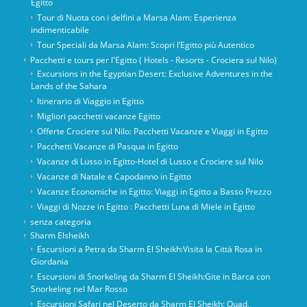
Egitto
Tour di Nuota con i delfini a Marsa Alam: Esperienza
indimenticabile
Tour Speciali da Marsa Alam: Scopri l’Egitto più Autentico
Pacchetti e tours per l'Egitto ( Hotels - Resorts - Crociera sul Nilo)
Excursions in the Egyptian Desert: Exclusive Adventures in the
Lands of the Sahara
Itinerario di Viaggio in Egitto
Migliori pacchetti vacanze Egitto
Offerte Crociere sul Nilo: Pacchetti Vacanze e Viaggi in Egitto
Pacchetti Vacanze di Pasqua in Egitto
Vacanze di Lusso in Egitto-Hotel di Lusso e Crociere sul Nilo
Vacanze di Natale e Capodanno in Egitto
Vacanze Economiche in Egitto: Viaggi in Egitto a Basso Prezzo
Viaggi di Nozze in Egitto : Pacchetti Luna di Miele in Egitto
senza categoria
Sharm Elsheikh
Escursioni a Petra da Sharm El Sheikh:Visita la Città Rosa in
Giordania
Escursioni di Snorkeling da Sharm El Sheikh:Gite in Barca con
Snorkeling nel Mar Rosso
Escursioni Safari nel Deserto da Sharm El Sheikh: Quad,