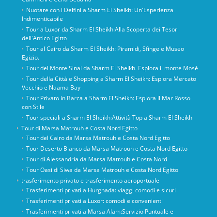
Nuotare con i Delfini a Sharm El Sheikh: Un'Esperienza
Indimenticabile
Tour a Luxor da Sharm El Sheikh:Alla Scoperta dei Tesori
dell'Antico Egitto
Tour al Cairo da Sharm El Sheikh: Piramidi, Sfinge e Museo
Egizio.
Tour del Monte Sinai da Sharm El Sheikh. Esplora il monte Mosè
Tour della Città e Shopping a Sharm El Sheikh: Esplora Mercato
Vecchio e Naama Bay
Tour Privato in Barca a Sharm El Sheikh: Esplora il Mar Rosso
con Stile
Tour speciali a Sharm El Sheikh:Attività Top a Sharm El Sheikh
Tour di Marsa Matrouh e Costa Nord Egitto
Tour del Cairo da Marsa Matrouh e Costa Nord Egitto
Tour Deserto Bianco da Marsa Matrouh e Costa Nord Egitto
Tour di Alessandria da Marsa Matrouh e Costa Nord
Tour Oasi di Siwa da Marsa Matrouh e Costa Nord Egitto
trasferimento privato e trasferimento aeroportuale
Trasferimenti privati ​​a Hurghada: viaggi comodi e sicuri
Trasferimenti privati ​​a Luxor: comodi e convenienti
Trasferimenti privati ​​a Marsa Alam:Servizio Puntuale e