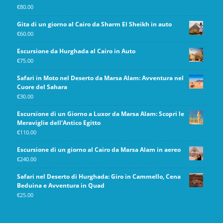
€
80.00
Gita di un giorno al Cairo da Sharm El Sheikh in auto
€
60.00
Escursione da Hurghada al Cairo in Auto
€
75.00
Safari in Moto nel Deserto da Marsa Alam: Avventura nel
Cuore del Sahara
€
30.00
Escursione di un Giorno a Luxor da Marsa Alam: Scopri le
Meraviglie dell'Antico Egitto
€
110.00
Escursione di un giorno al Cairo da Marsa Alam in aereo
€
240.00
Safari nel Deserto di Hurghada: Giro in Cammello, Cena
Beduina e Avventura in Quad
€
25.00