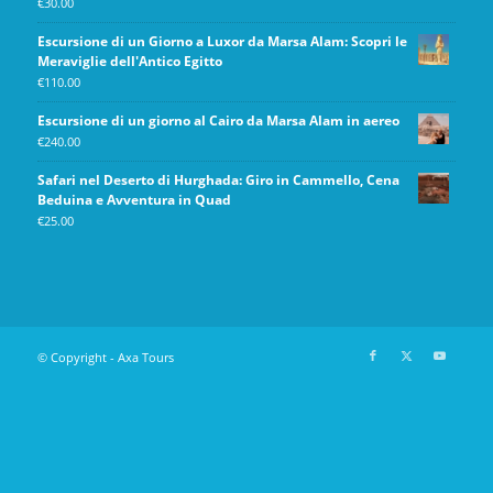
€
30.00
Escursione di un Giorno a Luxor da Marsa Alam: Scopri le
Meraviglie dell'Antico Egitto
€
110.00
Escursione di un giorno al Cairo da Marsa Alam in aereo
€
240.00
Safari nel Deserto di Hurghada: Giro in Cammello, Cena
Beduina e Avventura in Quad
€
25.00
© Copyright - Axa Tours