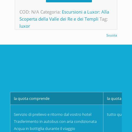
COD:
N/A
Categoria:
Escursioni a Luxor: Alla
Scoperta della Valle dei Re e dei Templi
Tag:
luxor
Svuota
la quota comprende
la quota non
tutto quello 
Servizio di prelievo e ritorno dal vostro hotel
Trasferimento in autobus con aria condizionata
Acqua in bottiglia durante il viaggio