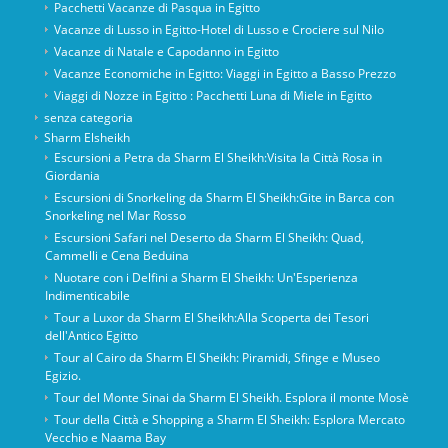
Pacchetti Vacanze di Pasqua in Egitto
Vacanze di Lusso in Egitto-Hotel di Lusso e Crociere sul Nilo
Vacanze di Natale e Capodanno in Egitto
Vacanze Economiche in Egitto: Viaggi in Egitto a Basso Prezzo
Viaggi di Nozze in Egitto : Pacchetti Luna di Miele in Egitto
senza categoria
Sharm Elsheikh
Escursioni a Petra da Sharm El Sheikh:Visita la Città Rosa in
Giordania
Escursioni di Snorkeling da Sharm El Sheikh:Gite in Barca con
Snorkeling nel Mar Rosso
Escursioni Safari nel Deserto da Sharm El Sheikh: Quad,
Cammelli e Cena Beduina
Nuotare con i Delfini a Sharm El Sheikh: Un'Esperienza
Indimenticabile
Tour a Luxor da Sharm El Sheikh:Alla Scoperta dei Tesori
dell'Antico Egitto
Tour al Cairo da Sharm El Sheikh: Piramidi, Sfinge e Museo
Egizio.
Tour del Monte Sinai da Sharm El Sheikh. Esplora il monte Mosè
Tour della Città e Shopping a Sharm El Sheikh: Esplora Mercato
Vecchio e Naama Bay