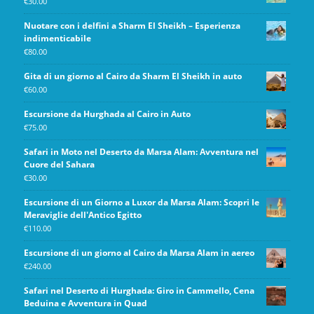
€
30.00
Nuotare con i delfini a Sharm El Sheikh – Esperienza
indimenticabile
€
80.00
Gita di un giorno al Cairo da Sharm El Sheikh in auto
€
60.00
Escursione da Hurghada al Cairo in Auto
€
75.00
Safari in Moto nel Deserto da Marsa Alam: Avventura nel
Cuore del Sahara
€
30.00
Escursione di un Giorno a Luxor da Marsa Alam: Scopri le
Meraviglie dell'Antico Egitto
€
110.00
Escursione di un giorno al Cairo da Marsa Alam in aereo
€
240.00
Safari nel Deserto di Hurghada: Giro in Cammello, Cena
Beduina e Avventura in Quad