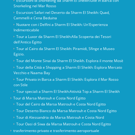
Escursioni di Snorkeling da Sharm El Sheikh:Gite in Barca con
Snorkeling nel Mar Rosso
Escursioni Safari nel Deserto da Sharm El Sheikh: Quad,
Cammelli e Cena Beduina
Nuotare con i Delfini a Sharm El Sheikh: Un'Esperienza
Indimenticabile
Tour a Luxor da Sharm El Sheikh:Alla Scoperta dei Tesori
dell'Antico Egitto
Tour al Cairo da Sharm El Sheikh: Piramidi, Sfinge e Museo
Egizio.
Tour del Monte Sinai da Sharm El Sheikh. Esplora il monte Mosè
Tour della Città e Shopping a Sharm El Sheikh: Esplora Mercato
Vecchio e Naama Bay
Tour Privato in Barca a Sharm El Sheikh: Esplora il Mar Rosso
con Stile
Tour speciali a Sharm El Sheikh:Attività Top a Sharm El Sheikh
Tour di Marsa Matrouh e Costa Nord Egitto
Tour del Cairo da Marsa Matrouh e Costa Nord Egitto
Tour Deserto Bianco da Marsa Matrouh e Costa Nord Egitto
Tour di Alessandria da Marsa Matrouh e Costa Nord
Tour Oasi di Siwa da Marsa Matrouh e Costa Nord Egitto
trasferimento privato e trasferimento aeroportuale