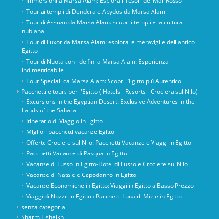
Immersioni a Marsa Alam: Esplora i Tesori del Mar Rosso
Tour ai templi di Dendera e Abydos da Marsa Alam
Tour di Assuan da Marsa Alam: scopri i templi e la cultura
nubiana
Tour di Luxor da Marsa Alam: esplora le meraviglie dell'antico
Egitto
Tour di Nuota con i delfini a Marsa Alam: Esperienza
indimenticabile
Tour Speciali da Marsa Alam: Scopri l’Egitto più Autentico
Pacchetti e tours per l'Egitto ( Hotels - Resorts - Crociera sul Nilo)
Excursions in the Egyptian Desert: Exclusive Adventures in the
Lands of the Sahara
Itinerario di Viaggio in Egitto
Migliori pacchetti vacanze Egitto
Offerte Crociere sul Nilo: Pacchetti Vacanze e Viaggi in Egitto
Pacchetti Vacanze di Pasqua in Egitto
Vacanze di Lusso in Egitto-Hotel di Lusso e Crociere sul Nilo
Vacanze di Natale e Capodanno in Egitto
Vacanze Economiche in Egitto: Viaggi in Egitto a Basso Prezzo
Viaggi di Nozze in Egitto : Pacchetti Luna di Miele in Egitto
senza categoria
Sharm Elsheikh