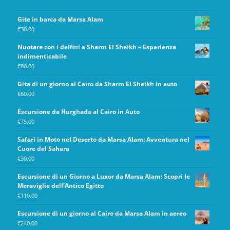
Gite in barca da Marsa Alam
€
30.00
Nuotare con i delfini a Sharm El Sheikh – Esperienza
indimenticabile
€
80.00
Gita di un giorno al Cairo da Sharm El Sheikh in auto
€
60.00
Escursione da Hurghada al Cairo in Auto
€
75.00
Safari in Moto nel Deserto da Marsa Alam: Avventura nel
Cuore del Sahara
€
30.00
Escursione di un Giorno a Luxor da Marsa Alam: Scopri le
Meraviglie dell'Antico Egitto
€
110.00
Escursione di un giorno al Cairo da Marsa Alam in aereo
€
240.00