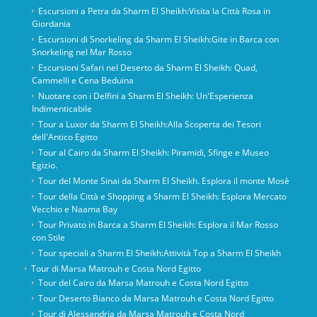
Escursioni a Petra da Sharm El Sheikh:Visita la Città Rosa in
Giordania
Escursioni di Snorkeling da Sharm El Sheikh:Gite in Barca con
Snorkeling nel Mar Rosso
Escursioni Safari nel Deserto da Sharm El Sheikh: Quad,
Cammelli e Cena Beduina
Nuotare con i Delfini a Sharm El Sheikh: Un'Esperienza
Indimenticabile
Tour a Luxor da Sharm El Sheikh:Alla Scoperta dei Tesori
dell'Antico Egitto
Tour al Cairo da Sharm El Sheikh: Piramidi, Sfinge e Museo
Egizio.
Tour del Monte Sinai da Sharm El Sheikh. Esplora il monte Mosè
Tour della Città e Shopping a Sharm El Sheikh: Esplora Mercato
Vecchio e Naama Bay
Tour Privato in Barca a Sharm El Sheikh: Esplora il Mar Rosso
con Stile
Tour speciali a Sharm El Sheikh:Attività Top a Sharm El Sheikh
Tour di Marsa Matrouh e Costa Nord Egitto
Tour del Cairo da Marsa Matrouh e Costa Nord Egitto
Tour Deserto Bianco da Marsa Matrouh e Costa Nord Egitto
Tour di Alessandria da Marsa Matrouh e Costa Nord