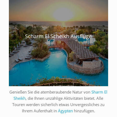
Scharm El Scheikh Ausflüge
Genießen Sie die atemberaubende Natur von
Sharm El
Sheikh
, die Ihnen unzählige Aktivitäten bietet. Alle
Touren werden sicherlich etwas Unvergessliches zu
Ihrem Aufenthalt in
Ägypten
hinzufügen.