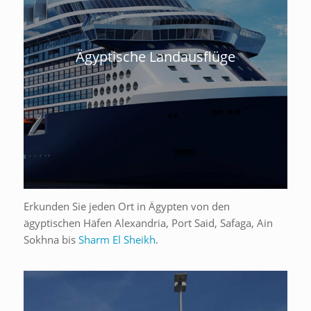
Ägyptische Landausflüge
Erkunden Sie jeden Ort in Ägypten von den
ägyptischen Häfen Alexandria, Port Said, Safaga, Ain
Sokhna bis
Sharm El Sheikh
.