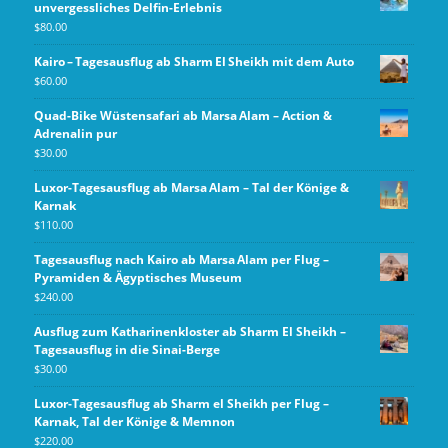
unvergessliches Delfin-Erlebnis
$
80.00
Kairo – Tagesausflug ab Sharm El Sheikh mit dem Auto
$
60.00
Quad-Bike Wüstensafari ab Marsa Alam – Action &
Adrenalin pur
$
30.00
Luxor-Tagesausflug ab Marsa Alam – Tal der Könige &
Karnak
$
110.00
Tagesausflug nach Kairo ab Marsa Alam per Flug –
Pyramiden & Ägyptisches Museum
$
240.00
Ausflug zum Katharinenkloster ab Sharm El Sheikh –
Tagesausflug in die Sinai-Berge
$
30.00
Luxor‑Tagesausflug ab Sharm el Sheikh per Flug –
Karnak, Tal der Könige & Memnon
$
220.00