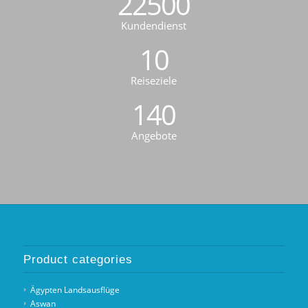
22500
Kundendienst
10
Reiseziele
140
Angebote
Product categories
Ägypten Landsausflüge
Aswan