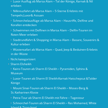
Luxor Ausflug ab Marsa Alam – Tal der Könige, Karnak & Nil
erleben
Nilkreuzfahrt ab Marsa Alam – 5-Sterne Erlebnis mit
Tempeln,Luxor& Assuan
Schnorchelausflüge ab Marsa Alam – Hausriffe, Delfine und
Korallen entdecken
Schwimmen mit Delfinen in Marsa Alam – Delfin-Touren im
Roten Meer erleben
Stadtrundfahrt & Shopping in Marsa Alam – Basare, Souvenirs &
Kultur erleben
Wüstensafari ab Marsa Alam – Quad, Jeep & Beduinen-Erlebnis
in der Wüste
Nicht kategorisiert
Sharm Elsheikh
Kairo‑Touren ab Sharm El Sheikh – Pyramiden, Sphinx &
Museum
Luxor-Touren ab Sharm El Sheikh:Karnak Hatschepsut &Talder
Könige
Mount Sinai‑Touren ab Sharm El Sheikh – Moses‑Berg &
St. Katharinen Kloste
Petra-Tour ab Sharm El Sheikh mit Fähre – Tagestour
Schnorchel‑Touren ab Sharm El Sheikh – Ras Mohamed, White
Island & Tiran‑Insel