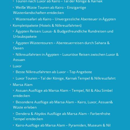
Touren nach Luxor ab Kairo – Tal der Könige & Karnak
Weiße Wüste Touren ab Kairo – Einzigartige
Wüstenlandschaften entdecken
Wüstensafari ab Kairo – Unvergessliche Abenteuer in Ägypten
Komplettpakete (Hotels & Nilkreuzfahrten)
Ägypten Reisen: Luxus- & Budgetfreundliche Rundreisen und
Urlaubspakete
Ägypten Wüstentouren – Abenteuerreisen durch Sahara &
Oasen
Nilkreuzfahrten in Ägypten – Luxuriöse Reisen zwischen Luxor &
Assuan
Luxor
Beste Nilkreuzfahrten ab Luxor – Top Angebote
Luxor Touren – Tal der Könige, Karnak Tempel & Nilkreuzfahrt
Marsa Alam
Assuan Ausflüge ab Marsa Alam – Tempel, Nil & Abu Simbel
entdecken
Besondere Ausflüge ab Marsa Alam – Kairo, Luxor, Assuan&
Wüste erleben
Dendera & Abydos Ausflüge ab Marsa Alam – Farbenfrohe
Tempel entdecken
Kairo-Ausflüge ab Marsa Alam – Pyramiden, Museum & Nil