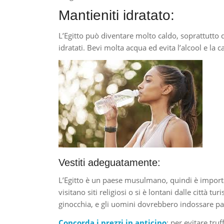
Mantieniti idratato:
L’Egitto può diventare molto caldo, soprattutto 
idratati. Bevi molta acqua ed evita l’alcool e la c
Vestiti adeguatamente:
L’Egitto è un paese musulmano, quindi è impor
visitano siti religiosi o si è lontani dalle città t
ginocchia, e gli uomini dovrebbero indossare pa
Concorda i prezzi in anticipo
: per evitare truf