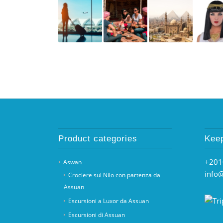
Product categories
Keep
+201
Aswan
info
Crociere sul Nilo con partenza da
Assuan
Escursioni a Luxor da Assuan
Escursioni di Assuan