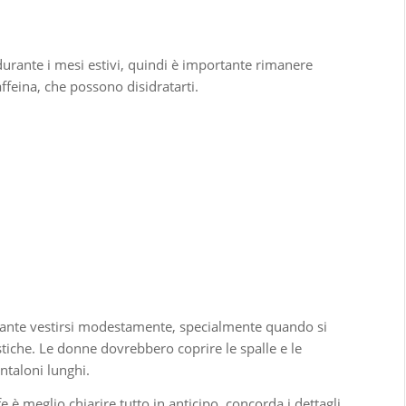
durante i mesi estivi, quindi è importante rimanere
affeina, che possono disidratarti.
tante vestirsi modestamente, specialmente quando si
uristiche. Le donne dovrebbero coprire le spalle e le
ntaloni lunghi.
fe è meglio chiarire tutto in anticipo, concorda i dettagli