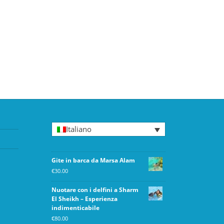
Italiano
Gite in barca da Marsa Alam
€
30.00
Nuotare con i delfini a Sharm
El Sheikh – Esperienza
indimenticabile
€
80.00