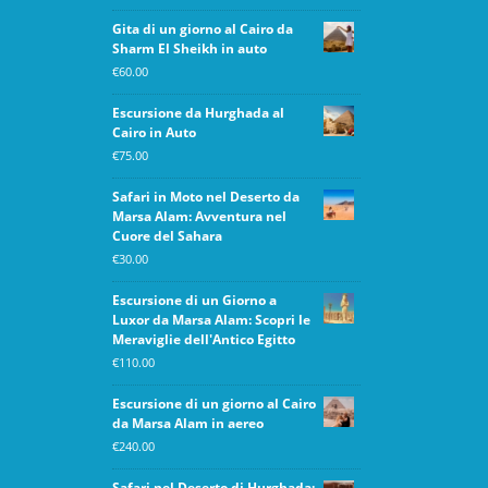
Gita di un giorno al Cairo da
Sharm El Sheikh in auto
€
60.00
Escursione da Hurghada al
Cairo in Auto
€
75.00
Safari in Moto nel Deserto da
Marsa Alam: Avventura nel
Cuore del Sahara
€
30.00
Escursione di un Giorno a
Luxor da Marsa Alam: Scopri le
Meraviglie dell'Antico Egitto
€
110.00
Escursione di un giorno al Cairo
da Marsa Alam in aereo
€
240.00
Safari nel Deserto di Hurghada: