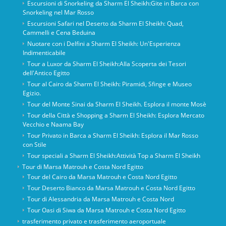
Escursioni di Snorkeling da Sharm El Sheikh:Gite in Barca con
Snorkeling nel Mar Rosso
Escursioni Safari nel Deserto da Sharm El Sheikh: Quad,
Cammelli e Cena Beduina
Nuotare con i Delfini a Sharm El Sheikh: Un'Esperienza
Indimenticabile
Tour a Luxor da Sharm El Sheikh:Alla Scoperta dei Tesori
dell'Antico Egitto
Tour al Cairo da Sharm El Sheikh: Piramidi, Sfinge e Museo
Egizio.
Tour del Monte Sinai da Sharm El Sheikh. Esplora il monte Mosè
Tour della Città e Shopping a Sharm El Sheikh: Esplora Mercato
Vecchio e Naama Bay
Tour Privato in Barca a Sharm El Sheikh: Esplora il Mar Rosso
con Stile
Tour speciali a Sharm El Sheikh:Attività Top a Sharm El Sheikh
Tour di Marsa Matrouh e Costa Nord Egitto
Tour del Cairo da Marsa Matrouh e Costa Nord Egitto
Tour Deserto Bianco da Marsa Matrouh e Costa Nord Egitto
Tour di Alessandria da Marsa Matrouh e Costa Nord
Tour Oasi di Siwa da Marsa Matrouh e Costa Nord Egitto
trasferimento privato e trasferimento aeroportuale