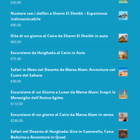
€
30.00
Nuotare con i delfini a Sharm El Sheikh – Esperienza
indimenticabile
€
80.00
Gita di un giorno al Cairo da Sharm El Sheikh in auto
€
60.00
Escursione da Hurghada al Cairo in Auto
€
75.00
Safari in Moto nel Deserto da Marsa Alam: Avventura nel
Cuore del Sahara
€
30.00
Escursione di un Giorno a Luxor da Marsa Alam: Scopri le
Meraviglie dell'Antico Egitto
€
110.00
Escursione di un giorno al Cairo da Marsa Alam in aereo
€
240.00
Safari nel Deserto di Hurghada: Giro in Cammello, Cena
Beduina e Avventura in Quad