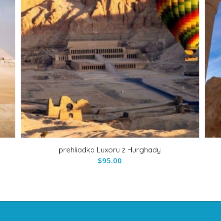
u
prehliadka Luxoru z Hurghady
$
95.00