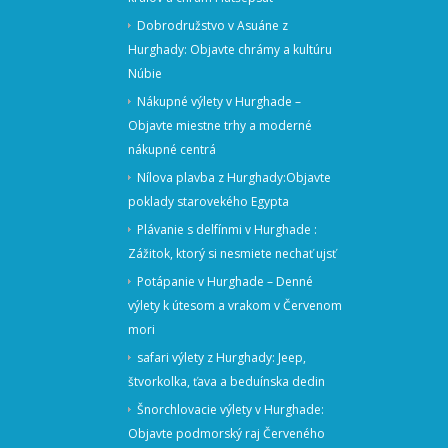
Dobrodružstvo v Asuáne z
Hurghady: Objavte chrámy a kultúru
Núbie
Nákupné výlety v Hurghade –
Objavte miestne trhy a moderné
nákupné centrá
Nílova plavba z Hurghady:Objavte
poklady starovekého Egypta
Plávanie s delfínmi v Hurghade :
Zážitok, ktorý si nesmiete nechať ujsť
Potápanie v Hurghade – Denné
výlety k útesom a vrakom v Červenom
mori
safari výlety z Hurghady: Jeep,
štvorkolka, ťava a beduínska dedin
Šnorchlovacie výlety v Hurghade:
Objavte podmorský raj Červeného