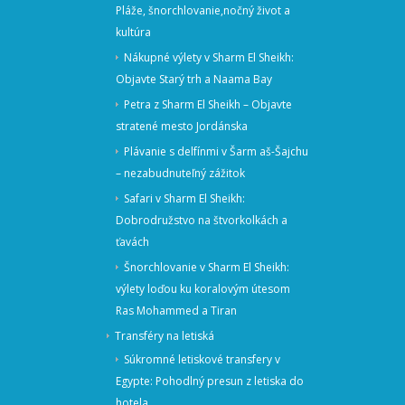
Pláže, šnorchlovanie,nočný život a
kultúra
Nákupné výlety v Sharm El Sheikh:
Objavte Starý trh a Naama Bay
Petra z Sharm El Sheikh – Objavte
stratené mesto Jordánska
Plávanie s delfínmi v Šarm aš-Šajchu
– nezabudnuteľný zážitok
Safari v Sharm El Sheikh:
Dobrodružstvo na štvorkolkách a
ťavách
Šnorchlovanie v Sharm El Sheikh:
výlety loďou ku koralovým útesom
Ras Mohammed a Tiran
Transféry na letiská
Súkromné letiskové transfery v
Egypte: Pohodlný presun z letiska do
hotela