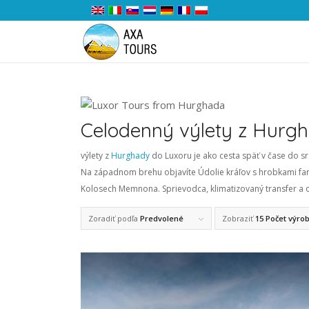
Celodenný výlety z Hurg
výlety z
Hurghady
do Luxoru je ako cesta späť v čase do s
Na západnom brehu objavíte Údolie kráľov s hrobkami fa
Kolosech Memnona. Sprievodca, klimatizovaný transfer a o
Zoradiť podľa
Predvolené
Zobraziť
15 Počet výro