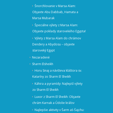
Šnorchlovanie v Marsa Alam:
Objavte Abu Dabbab, Hamata a
Marsa Mubarak
Špeciálne výlety z Marsa Alam:
Objavte poklady starovekého Egypta!
Výlety z Marsa Alam do chrámov
Dendery a Abydosu – objavte
staroveký Egypt
Nezaradené
Sharm Elsheikh
Horu Sinaj a návšteva kláštora sv.
Kataríny zo Sharm El Sheikh
Káhira a pyramídy: Najlepší výlety
zo Sharm El Sheikh
Luxor z Sharm El Sheikh: Objavte
chrám Karnak a Údolie kráľov
Najlepšie aktivity v Šarm aš-Šajchu: