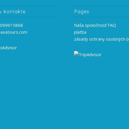
v kontakte
Pages
099615868
Naša spoločnosť FAQ
@axatours.com
platba
zásady ochrany osobných ú