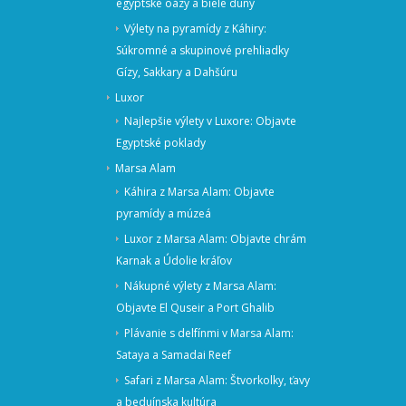
egyptské oázy a biele duny
Výlety na pyramídy z Káhiry:
Súkromné a skupinové prehliadky
Gízy, Sakkary a Dahšúru
Luxor
Najlepšie výlety v Luxore: Objavte
Egyptské poklady
Marsa Alam
Káhira z Marsa Alam: Objavte
pyramídy a múzeá
Luxor z Marsa Alam: Objavte chrám
Karnak a Údolie kráľov
Nákupné výlety z Marsa Alam:
Objavte El Quseir a Port Ghalib
Plávanie s delfínmi v Marsa Alam:
Sataya a Samadai Reef
Safari z Marsa Alam: Štvorkolky, ťavy
a beduínska kultúra