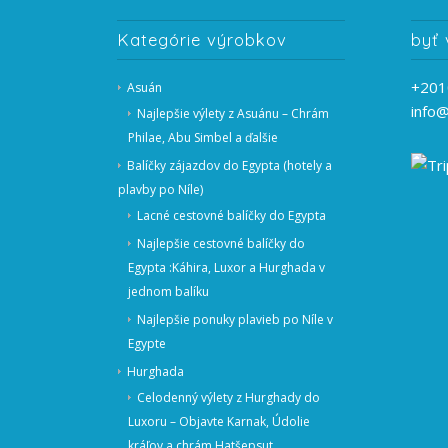
Kategórie výrobkov
byť 
+201
Asuán
info
Najlepšie výlety z Asuánu – Chrám
Philae, Abu Simbel a ďalšie
Balíčky zájazdov do Egypta (hotely a
plavby po Níle)
Lacné cestovné balíčky do Egypta
Najlepšie cestovné balíčky do
Egypta :Káhira, Luxor a Hurghada v
jednom balíku
Najlepšie ponuky plavieb po Níle v
Egypte
Hurghada
Celodenný výlety z Hurghady do
Luxoru – Objavte Karnak, Údolie
kráľov a chrám Hatšepsut