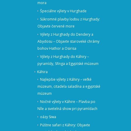
mora
Špeciálne výlety v Hurghade
Súkromné ​​plavby loďou z Hurghady:
Objavte červené more
Výlety z Hurghady do Dendery a
Abydosu – Objavte staroveké chrámy
bohov Hathor a Osirisa
Výlety z Hurghady do Káhiry –
pyramídy, Sfinga a Egyptské múzeum
Káhira
Najlepšie výlety z Káhiry – veľké
múzeum, citadela saladína a egyptské
múzeum
Nočné výlety v Káhire – Plavba po
Níle a svetelná show pri pyramídach
oázy Siwa
Púštne safari z Káhiry: Objavte