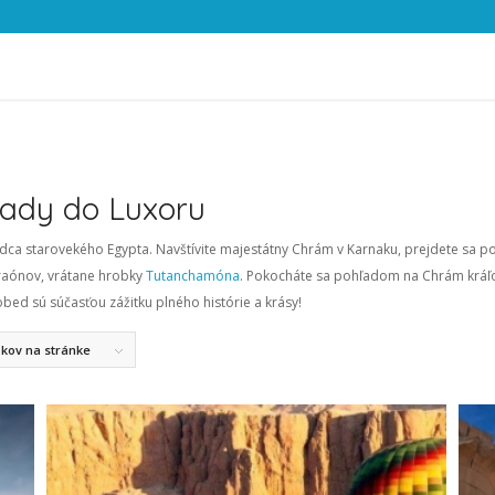
hady do Luxoru
rdca starovekého Egypta. Navštívite majestátny Chrám v Karnaku, prejdete sa 
raónov, vrátane hrobky
Tutanchamóna
. Pokocháte sa pohľadom na Chrám kráľov
bed sú súčasťou zážitku plného histórie a krásy!
bkov na stránke