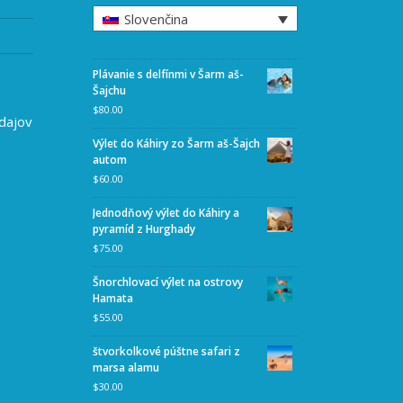
Slovenčina
Plávanie s delfínmi v Šarm aš-
Šajchu
$
80.00
dajov
Výlet do Káhiry zo Šarm aš-Šajch
autom
$
60.00
Jednodňový výlet do Káhiry a
pyramíd z Hurghady
$
75.00
Šnorchlovací výlet na ostrovy
Hamata
$
55.00
štvorkolkové púštne safari z
marsa alamu
$
30.00