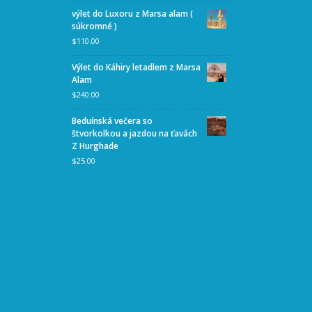
výlet do Luxoru z Marsa alam (
súkromné )
$
110.00
Výlet do Káhiry letadlem z Marsa
Alam
$
240.00
Beduínská večera so
štvorkolkou a jazdou na ťavách
Z Hurghade
$
25.00