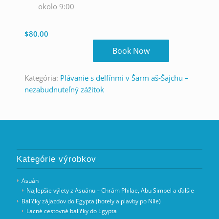
okolo 9:00
$
80.00
Book Now
Kategória:
Plávanie s delfínmi v Šarm aš-Šajchu –
nezabudnuteľný zážitok
Kategórie výrobkov
Asuán
Najlepšie výlety z Asuánu – Chrám Philae, Abu Simbel a ďalšie
Balíčky zájazdov do Egypta (hotely a plavby po Níle)
Lacné cestovné balíčky do Egypta