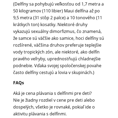
(Delfíny sa pohybujú veľkosťou od 1,7 metra a
50 kilogramov (110 libier) Maui delfína až po
9,5 metra (31 stôp 2 palce) a 10 tonového (11
krátkych ton) kosatky. Niektoré druhy
vykazujú sexuálny dimorfizmus, čo znamená,
že samce sú väčšie ako samice, hoci delfíny sú
rozšírené, väčšina druhov preferuje teplejšie
vody tropických zón, ale niektoré, ako delfín
pravého veľryby, uprednostňujú chladnejšie
podnebie. Vďaka svojej spoločenskej povahe
často delfíny cestujú a lovia v skupinách.)
FAQs
Aká je cena plávania s delfínmi pre deti?
Nie je žiadny rozdiel v cene pre deti alebo
dospelých, všetko je rovnaké, pokiaľ ide o
aktivitu plávania s delfínmi.