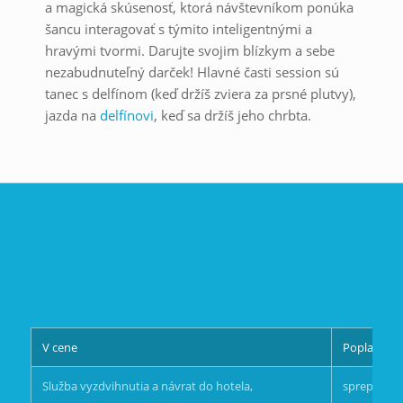
a magická skúsenosť, ktorá návštevníkom ponúka
šancu interagovať s týmito inteligentnými a
hravými tvormi. Darujte svojim blízkym a sebe
nezabudnuteľný darček! Hlavné časti session sú
tanec s delfínom (keď držíš zviera za prsné plutvy),
jazda na
delfínovi
, keď sa držíš jeho chrbta.
V cene
Poplatok
Služba vyzdvihnutia a návrat do hotela,
sprepitne 