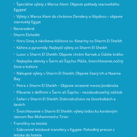
Špeciálne výlety z Marsa Alam: Objavte poklady starovekého
Egypta!
Výlety z Marsa Alam do chrámov Dendery a Abydosu – objavte
staroveký Egypt
Nezaradené
Sharm Elsheikh
Horu Sinaj a návšteva kláštora sv. Kataríny zo Sharm El Sheikh
Káhira a pyramídy: Najlepší výlety zo Sharm El Sheikh
Luxor z Sharm El Sheikh: Objavte chrám Karnak a Údolie kráľov
Najlepšie aktivity v Šarm aš-Šajchu: Pláže, šnorchlovanie,nočný
život a kultúra
Nákupné výlety v Sharm El Sheikh: Objavte Starý trh a Naama
Bay
Petra z Sharm El Sheikh – Objavte stratené mesto Jordánska
Plávanie s delfínmi v Šarm aš-Šajchu – nezabudnuteľný zážitok
Safari v Sharm El Sheikh: Dobrodružstvo na štvorkolkách a
ťavách
Šnorchlovanie v Sharm El Sheikh: výlety loďou ku koralovým
útesom Ras Mohammed a Tiran
Transféry na letiská
Súkromné letiskové transfery v Egypte: Pohodlný presun z
letiska do hotela