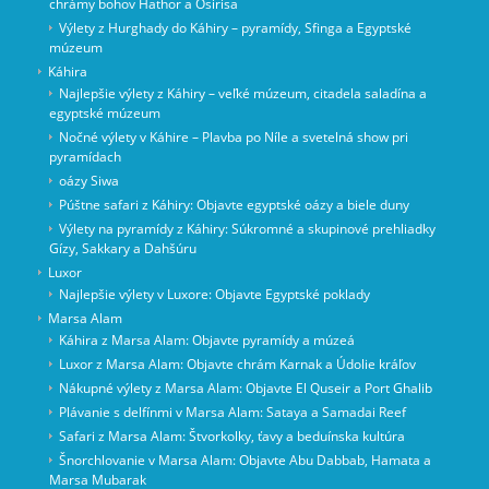
chrámy bohov Hathor a Osirisa
Výlety z Hurghady do Káhiry – pyramídy, Sfinga a Egyptské
múzeum
Káhira
Najlepšie výlety z Káhiry – veľké múzeum, citadela saladína a
egyptské múzeum
Nočné výlety v Káhire – Plavba po Níle a svetelná show pri
pyramídach
oázy Siwa
Púštne safari z Káhiry: Objavte egyptské oázy a biele duny
Výlety na pyramídy z Káhiry: Súkromné a skupinové prehliadky
Gízy, Sakkary a Dahšúru
Luxor
Najlepšie výlety v Luxore: Objavte Egyptské poklady
Marsa Alam
Káhira z Marsa Alam: Objavte pyramídy a múzeá
Luxor z Marsa Alam: Objavte chrám Karnak a Údolie kráľov
Nákupné výlety z Marsa Alam: Objavte El Quseir a Port Ghalib
Plávanie s delfínmi v Marsa Alam: Sataya a Samadai Reef
Safari z Marsa Alam: Štvorkolky, ťavy a beduínska kultúra
Šnorchlovanie v Marsa Alam: Objavte Abu Dabbab, Hamata a
Marsa Mubarak