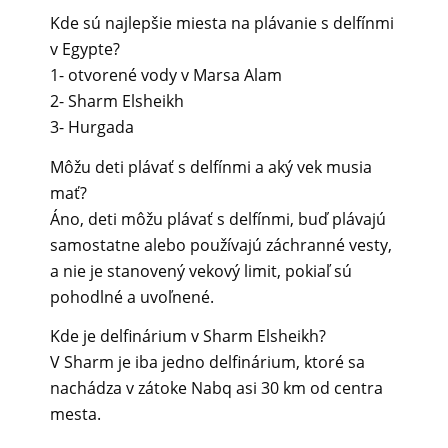
Kde sú najlepšie miesta na plávanie s delfínmi
v Egypte?
1- otvorené vody v Marsa Alam
2- Sharm Elsheikh
3- Hurgada
Môžu deti plávať s delfínmi a aký vek musia
mať?
Áno, deti môžu plávať s delfínmi, buď plávajú
samostatne alebo používajú záchranné vesty,
a nie je stanovený vekový limit, pokiaľ sú
pohodlné a uvoľnené.
Kde je delfinárium v Sharm Elsheikh?
V Sharm je iba jedno delfinárium, ktoré sa
nachádza v zátoke Nabq asi 30 km od centra
mesta.