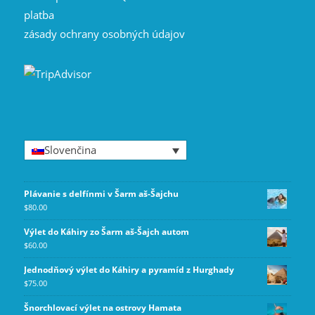
platba
zásady ochrany osobných údajov
Slovenčina
Plávanie s delfínmi v Šarm aš-Šajchu
$
80.00
Výlet do Káhiry zo Šarm aš-Šajch autom
$
60.00
Jednodňový výlet do Káhiry a pyramíd z Hurghady
$
75.00
Šnorchlovací výlet na ostrovy Hamata