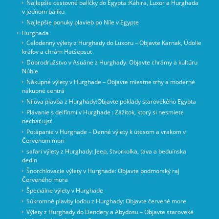
Najlepšie cestovné balíčky do Egypta :Káhira, Luxor a Hurghada
v jednom balíku
Najlepšie ponuky plavieb po Níle v Egypte
Hurghada
Celodenný výlety z Hurghady do Luxoru – Objavte Karnak, Údolie
kráľov a chrám Hatšepsut
Dobrodružstvo v Asuáne z Hurghady: Objavte chrámy a kultúru
Núbie
Nákupné výlety v Hurghade – Objavte miestne trhy a moderné
nákupné centrá
Nílova plavba z Hurghady:Objavte poklady starovekého Egypta
Plávanie s delfínmi v Hurghade : Zážitok, ktorý si nesmiete
nechať ujsť
Potápanie v Hurghade – Denné výlety k útesom a vrakom v
Červenom mori
safari výlety z Hurghady: Jeep, štvorkolka, ťava a beduínska
dedin
Šnorchlovacie výlety v Hurghade: Objavte podmorský raj
Červeného mora
Špeciálne výlety v Hurghade
Súkromné ​​plavby loďou z Hurghady: Objavte červené more
Výlety z Hurghady do Dendery a Abydosu – Objavte staroveké