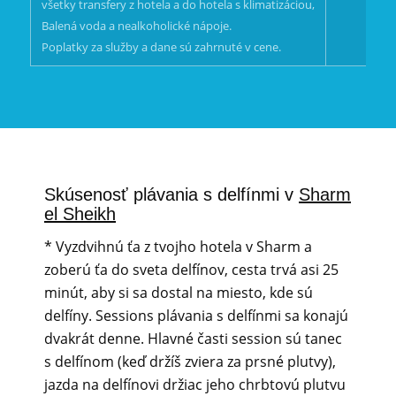
všetky transfery z hotela a do hotela s klimatizáciou,
Balená voda a nealkoholické nápoje.
Poplatky za služby a dane sú zahrnuté v cene.
Skúsenosť plávania s delfínmi v
Sharm
el Sheikh
* Vyzdvihnú ťa z tvojho hotela v Sharm a
zoberú ťa do sveta delfínov, cesta trvá asi 25
minút, aby si sa dostal na miesto, kde sú
delfíny. Sessions plávania s delfínmi sa konajú
dvakrát denne. Hlavné časti session sú tanec
s delfínom (keď držíš zviera za prsné plutvy),
jazda na delfínovi držiac jeho chrbtovú plutvu