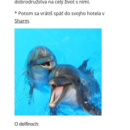
dobrodružstva na celý život s nimi.
* Potom sa vrátiš späť do svojho hotela v
Sharm
.
O delfínoch: