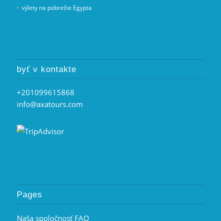
výlety na pobrežie Egypta
byť v kontakte
+201099615868
info@axatours.com
Pages
Naša spoločnosť FAQ