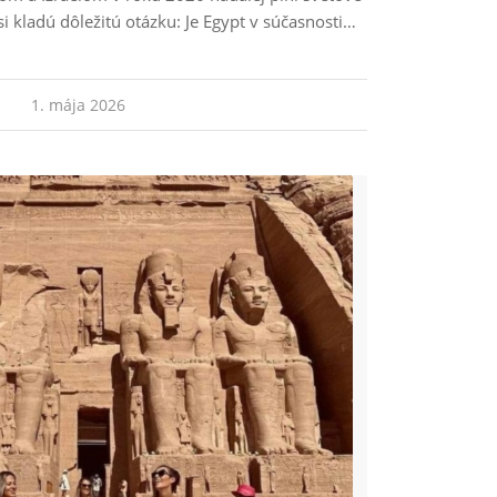
si kladú dôležitú otázku: Je Egypt v súčasnosti…
1. mája 2026