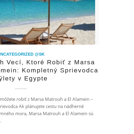
UNCATEGORIZED @SK
h Vecí, Ktoré Robiť z Marsa
amein: Kompletný Sprievodca
ýlety v Egypte
é môžete robiť z Marsa Matrouh a El Alamein –
rievodca Ak plánujete cestu na nádherné
emného mora, Marsa Matrouh a El Alamein sú
…