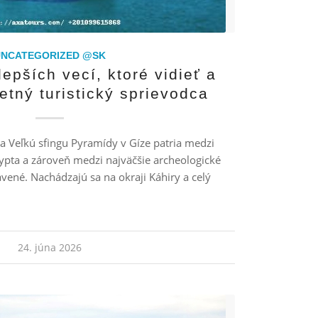
UNCATEGORIZED @SK
lepších vecí, ktoré vidieť a
etný turistický sprievodca
a Veľkú sfingu Pyramídy v Gíze patria medzi
gypta a zároveň medzi najväčšie archeologické
avené. Nachádzajú sa na okraji Káhiry a celý
24. júna 2026