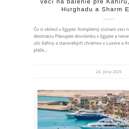
vecí na balenie pre Káhiru
Hurghadu a Sharm E
Čo si obliecť v Egypte: Kompletný zoznam vecí n
destináciu Plánujete dovolenku v Egypte a neviet
ulíc Káhiry a starovekých chrámov v Luxore a 
pláže…
24. júna 2026