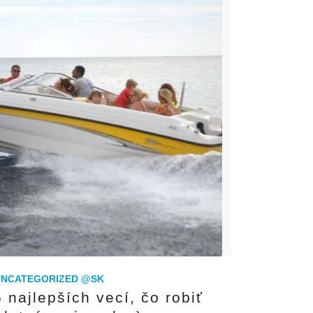
UNCATEGORIZED @SK
 najlepších vecí, čo robiť