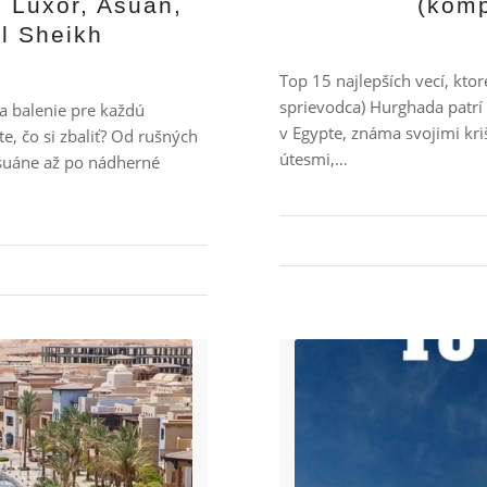
, Luxor, Asuán,
(komp
l Sheikh
Top 15 najlepších vecí, kto
sprievodca) Hurghada patrí
a balenie pre každú
v Egypte, známa svojimi kr
e, čo si zbaliť? Od rušných
útesmi,…
Asuáne až po nádherné