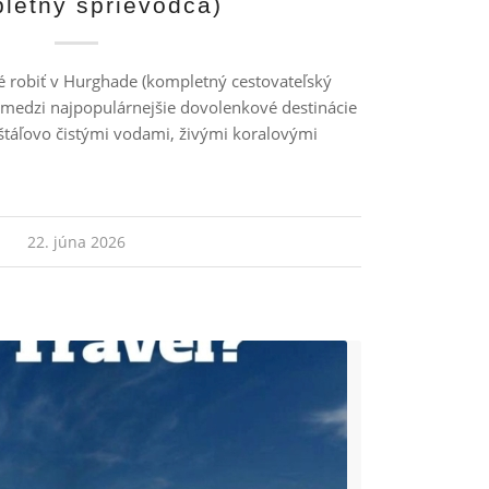
letný sprievodca)
ré robiť v Hurghade (kompletný cestovateľský
 medzi najpopulárnejšie dovolenkové destinácie
ištáľovo čistými vodami, živými koralovými
22. júna 2026