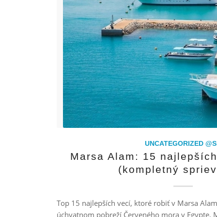
UNCATEGORIZED @S
Marsa Alam: 15 najlepších 
(kompletný sprie
Top 15 najlepších vecí, ktoré robiť v Marsa Ala
úchvatnom pobreží Červeného mora v Egypte, M