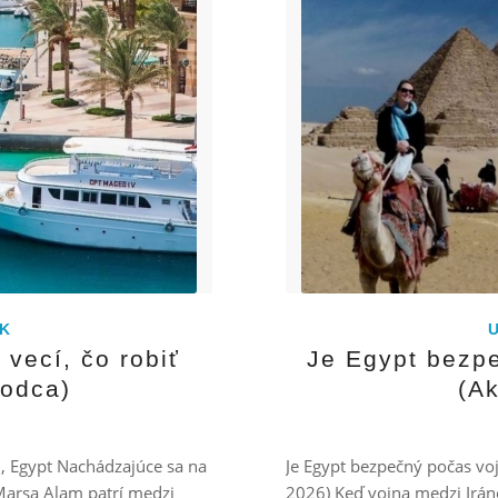
K
vecí, čo robiť
Je Egypt bezp
vodca)
(Ak
m, Egypt Nachádzajúce sa na
Je Egypt bezpečný počas vo
arsa Alam patrí medzi
2026) Keď vojna medzi Irán