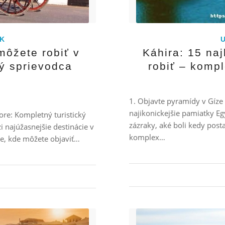
K
môžete robiť v
Káhira: 15 naj
ý sprievodca
robiť – kompl
1. Objavte pyramídy v Gíze 
najikonickejšie pamiatky E
ore: Kompletný turistický
zázraky, aké boli kedy post
 najúžasnejšie destinácie v
komplex…
te, kde môžete objaviť…