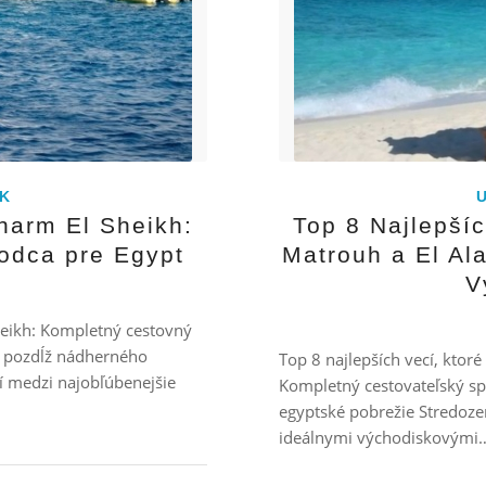
K
Sharm El Sheikh:
Top 8 Najlepšíc
odca pre Egypt
Matrouh a El Al
V
Sheikh: Kompletný cestovný
a pozdĺž nádherného
Top 8 najlepších vecí, ktor
í medzi najobľúbenejšie
Kompletný cestovateľský sp
egyptské pobrežie Stredoz
ideálnymi východiskovými