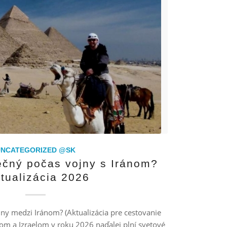
UNCATEGORIZED @SK
ečný počas vojny s Iránom?
tualizácia 2026
jny medzi Iránom? (Aktualizácia pre cestovanie
om a Izraelom v roku 2026 naďalej plní svetové