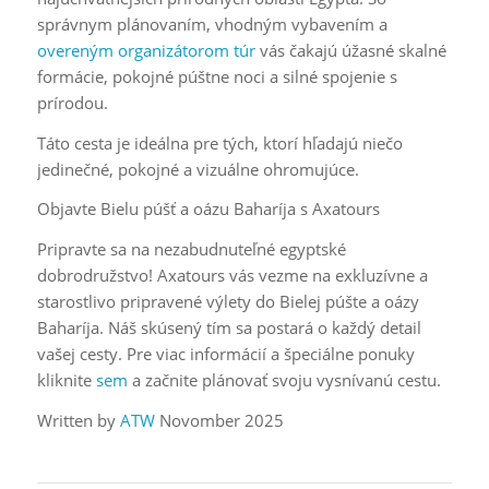
správnym plánovaním, vhodným vybavením a
overeným organizátorom túr
vás čakajú úžasné skalné
formácie, pokojné púštne noci a silné spojenie s
prírodou.
Táto cesta je ideálna pre tých, ktorí hľadajú niečo
jedinečné, pokojné a vizuálne ohromujúce.
Objavte Bielu púšť a oázu Baharíja s Axatours
Pripravte sa na nezabudnuteľné egyptské
dobrodružstvo! Axatours vás vezme na exkluzívne a
starostlivo pripravené výlety do Bielej púšte a oázy
Baharíja. Náš skúsený tím sa postará o každý detail
vašej cesty. Pre viac informácií a špeciálne ponuky
kliknite
sem
a začnite plánovať svoju vysnívanú cestu.
Written by
ATW
Novomber 2025