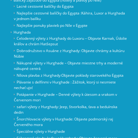
Balíčky zájazdov do Egypta (hotely a plavby po Níle)
Lacné cestovné balíčky do Egypta
Najlepšie cestovné balíčky do Egypta :Káhira, Luxor a Hurghada
v jednom balíku
Najlepšie ponuky plavieb po Níle v Egypte
Hurghada
Celodenný výlety z Hurghady do Luxoru – Objavte Karnak, Údolie
kráľov a chrám Hatšepsut
Dobrodružstvo v Asuáne z Hurghady: Objavte chrámy a kultúru
Núbie
Nákupné výlety v Hurghade – Objavte miestne trhy a moderné
nákupné centrá
Nílova plavba z Hurghady:Objavte poklady starovekého Egypta
Plávanie s delfínmi v Hurghade : Zážitok, ktorý si nesmiete
nechať ujsť
Potápanie v Hurghade – Denné výlety k útesom a vrakom v
Červenom mori
safari výlety z Hurghady: Jeep, štvorkolka, ťava a beduínska
dedin
Šnorchlovacie výlety v Hurghade: Objavte podmorský raj
Červeného mora
Špeciálne výlety v Hurghade