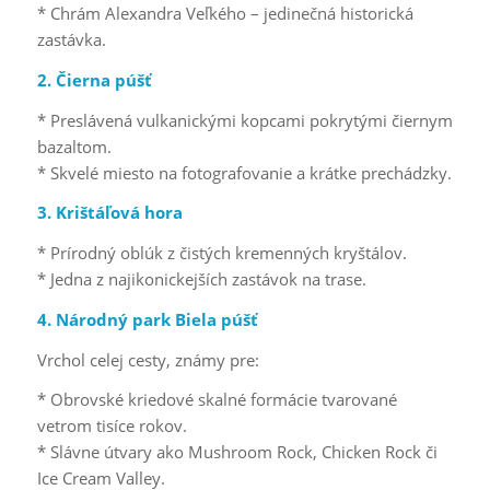
* Chrám Alexandra Veľkého – jedinečná historická
zastávka.
2. Čierna púšť
* Preslávená vulkanickými kopcami pokrytými čiernym
bazaltom.
* Skvelé miesto na fotografovanie a krátke prechádzky.
3. Krištáľová hora
* Prírodný oblúk z čistých kremenných kryštálov.
* Jedna z najikonickejších zastávok na trase.
4. Národný park Biela púšť
Vrchol celej cesty, známy pre:
* Obrovské kriedové skalné formácie tvarované
vetrom tisíce rokov.
* Slávne útvary ako Mushroom Rock, Chicken Rock či
Ice Cream Valley.