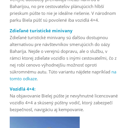
Baharíjou, no pre cestovateľov plánujúcich hlbší
prieskum púšte to nie je ideálne riešenie. V národnom
parku Biela púšť sú povolené iba vozidlá 4×4.
Zdieľané turistické minivany
Zdieľané turistické minivany sú ďalšou dostupnou
alternatívou pre návštevníkov smerujúcich do oázy
Baharíja. Nejde o verejnú dopravu, ale o službu, v
rámci ktorej zdieľate vozidlo s inými cestovateľmi, čo z
nej robí cenovo výhodnejšiu možnosť oproti
súkromnému autu. Túto variantu nájdete napríklad
na
tomto odkaze
.
Vozidlá 4×4:
Na objavovanie Bielej púšte je nevyhnutné licencované
vozidlo 4×4 a skúsený púštny vodič, ktorý zabezpečí
bezpečnosť, navigáciu aj kempovanie.