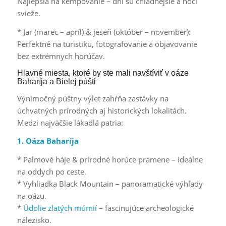
Najlepšia na kempovanie – dni sú chladnejšie a noci
svieže.
* Jar (marec – apríl) & jeseň (október – november):
Perfektné na turistiku, fotografovanie a objavovanie
bez extrémnych horúčav.
Hlavné miesta, ktoré by ste mali navštíviť v oáze
Baharíja a Bielej púšti
Výnimočný púštny výlet zahŕňa zastávky na
úchvatných prírodných aj historických lokalitách.
Medzi najväčšie lákadlá patria:
1. Oáza Baharíja
* Palmové háje & prírodné horúce pramene – ideálne
na oddych po ceste.
* Vyhliadka Black Mountain – panoramatické výhľady
na oázu.
*
Údolie zlatých múmií
– fascinujúce archeologické
nálezisko.