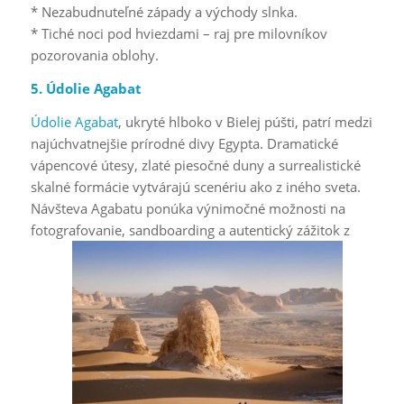
* Nezabudnuteľné západy a východy slnka.
* Tiché noci pod hviezdami – raj pre milovníkov
pozorovania oblohy.
5. Údolie Agabat
Údolie Agabat
, ukryté hlboko v Bielej púšti, patrí medzi
najúchvatnejšie prírodné divy Egypta. Dramatické
vápencové útesy, zlaté piesočné duny a surrealistické
skalné formácie vytvárajú scenériu ako z iného sveta.
Návšteva Agabatu ponúka výnimočné možnosti na
fotografovanie, sandboarding a autentický zážitok z