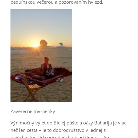
beduínskou večerou a pozorovaním hviezd.
Záverečné myšlienky
Výnimočný výlet do Bielej púšte a oázy Baharíja je viac
než len cesta – je to dobrodružstvo v jednej z
najúchvatnejších prírodných oblastí Egypta. So