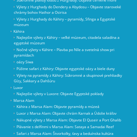
Súkromné ​​plavby loďou z Hurghady: Objavte červené more
Výlety z Hurghady do Dendery a Abydosu – Objavte staroveké
chrámy bohov Hathor a Osirisa
Výlety z Hurghady do Káhiry – pyramídy, Sfinga a Egyptské
múzeum
Káhira
Najlepšie výlety z Káhiry – veľké múzeum, citadela saladína a
egyptské múzeum
Nočné výlety v Káhire – Plavba po Níle a svetelná show pri
pyramídach
oázy Siwa
Púštne safari z Káhiry: Objavte egyptské oázy a biele duny
Výlety na pyramídy z Káhiry: Súkromné a skupinové prehliadky
Gízy, Sakkary a Dahšúru
Luxor
Najlepšie výlety v Luxore: Objavte Egyptské poklady
Marsa Alam
Káhira z Marsa Alam: Objavte pyramídy a múzeá
Luxor z Marsa Alam: Objavte chrám Karnak a Údolie kráľov
Nákupné výlety z Marsa Alam: Objavte El Quseir a Port Ghalib
Plávanie s delfínmi v Marsa Alam: Sataya a Samadai Reef
Safari z Marsa Alam: Štvorkolky, ťavy a beduínska kultúra