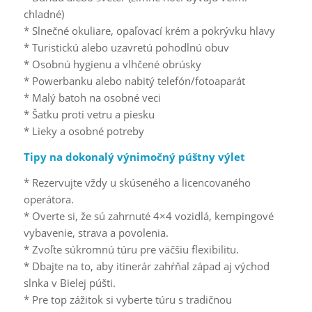
chladné)
* Slnečné okuliare, opaľovací krém a pokrývku hlavy
* Turistickú alebo uzavretú pohodlnú obuv
* Osobnú hygienu a vlhčené obrúsky
* Powerbanku alebo nabitý telefón/fotoaparát
* Malý batoh na osobné veci
* Šatku proti vetru a piesku
* Lieky a osobné potreby
Tipy na dokonalý výnimočný púštny výlet
* Rezervujte vždy u skúseného a licencovaného
operátora.
* Overte si, že sú zahrnuté 4×4 vozidlá, kempingové
vybavenie, strava a povolenia.
* Zvoľte súkromnú túru pre väčšiu flexibilitu.
* Dbajte na to, aby itinerár zahŕňal západ aj východ
slnka v Bielej púšti.
* Pre top zážitok si vyberte túru s tradičnou