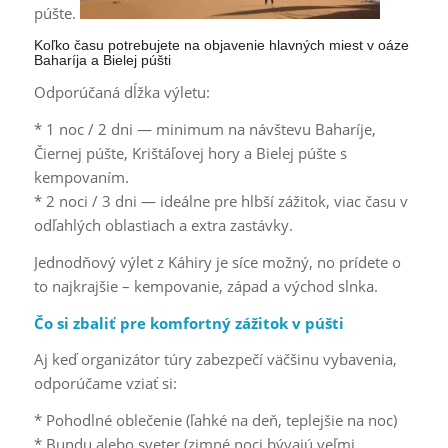
púšte.
Koľko času potrebujete na objavenie hlavných miest v oáze
Baharíja a Bielej púšti
Odporúčaná dĺžka výletu:
* 1 noc / 2 dni — minimum na návštevu Baharíje,
Čiernej púšte, Krištáľovej hory a Bielej púšte s
kempovaním.
* 2 noci / 3 dni — ideálne pre hlbší zážitok, viac času v
odľahlých oblastiach a extra zastávky.
Jednodňový výlet z Káhiry je síce možný, no prídete o
to najkrajšie – kempovanie, západ a východ slnka.
Čo si zbaliť pre komfortný zážitok v púšti
Aj keď organizátor túry zabezpečí väčšinu vybavenia,
odporúčame vziať si:
* Pohodlné oblečenie (ľahké na deň, teplejšie na noc)
* Bundu alebo sveter (zimné noci bývajú veľmi