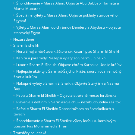
Šnorchlovanie v Marsa Alam: Objavte Abu Dabbab, Hamata a
Marsa Mubarak
Špeciálne výlety z Marsa Alam: Objavte poklady starovekého
Egypta!
Výlety z Marsa Alam do chrámov Dendery a Abydosu – objavte
staroveký Egypt
Nezaradené
Sharm Elsheikh
Horu Sinaj a návšteva kláštora sv. Kataríny zo Sharm El Sheikh
Káhira a pyramídy: Najlepší výlety zo Sharm El Sheikh
Luxor z Sharm El Sheikh: Objavte chrám Karnak a Údolie kráľov
Najlepšie aktivity v Šarm aš-Šajchu: Pláže, šnorchlovanie,nočný
život a kultúra
Nákupné výlety v Sharm El Sheikh: Objavte Starý trh a Naama
Bay
Petra z Sharm El Sheikh – Objavte stratené mesto Jordánska
Plávanie s delfínmi v Šarm aš-Šajchu – nezabudnuteľný zážitok
Safari v Sharm El Sheikh: Dobrodružstvo na štvorkolkách a
ťavách
Šnorchlovanie v Sharm El Sheikh: výlety loďou ku koralovým
útesom Ras Mohammed a Tiran
Transféry na letiská