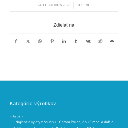
/
24. FEBRUÁRA 2026
OD
LINE
Zdielať na
Kategórie výrobkov
Asuán
Najlepšie výlety z Asuánu – Chrám Philae, Abu Simbel a ďalšie