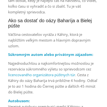
tam dostať, kedy je najlepší čas na návštevu, čo vidieť,
koľko času si vyhradiť a čo si zbaliť. Tu je váš
kompletný sprievodca.
Ako sa dostať do oázy Baharíja a Bielej
púšte
Väčšina cestovateľov vyráža z Káhiry, ktorá je
najbližším veľkým mestom a hlavným dopravným
uzlom.
Súkromným autom alebo privátnym zájazdom:
Najjednoduchšou a najkomfortnejšou možnosťou je
rezervácia súkromného výletu so sprievodcom cez
licencovaného organizátora púštnych túr
. Cesta z
Káhiry do oázy Baharíja trvá približne 4 hodiny. Odtiaľ
je to asi 1 hodina do Čiernej púšte a ďalších 45 minút
do Bielej púšte.
Autobusom:
Verejné autobusy premávajú medzi Káhirou a