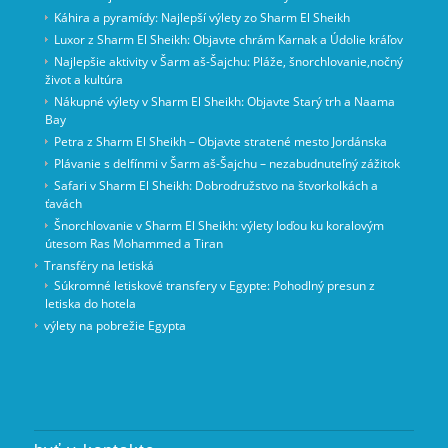
Káhira a pyramídy: Najlepší výlety zo Sharm El Sheikh
Luxor z Sharm El Sheikh: Objavte chrám Karnak a Údolie kráľov
Najlepšie aktivity v Šarm aš-Šajchu: Pláže, šnorchlovanie,nočný
život a kultúra
Nákupné výlety v Sharm El Sheikh: Objavte Starý trh a Naama
Bay
Petra z Sharm El Sheikh – Objavte stratené mesto Jordánska
Plávanie s delfínmi v Šarm aš-Šajchu – nezabudnuteľný zážitok
Safari v Sharm El Sheikh: Dobrodružstvo na štvorkolkách a
ťavách
Šnorchlovanie v Sharm El Sheikh: výlety loďou ku koralovým
útesom Ras Mohammed a Tiran
Transféry na letiská
Súkromné letiskové transfery v Egypte: Pohodlný presun z
letiska do hotela
výlety na pobrežie Egypta