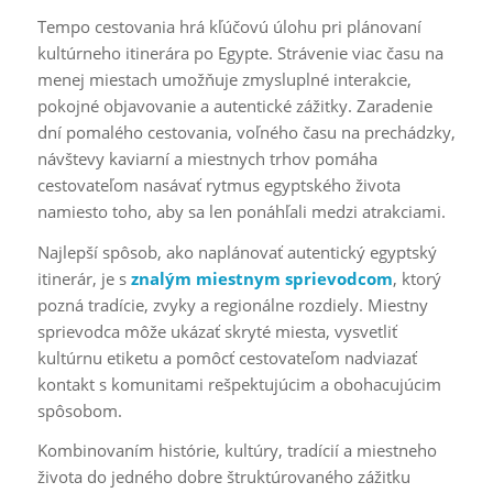
Tempo cestovania hrá kľúčovú úlohu pri plánovaní
kultúrneho itinerára po Egypte. Strávenie viac času na
menej miestach umožňuje zmysluplné interakcie,
pokojné objavovanie a autentické zážitky. Zaradenie
dní pomalého cestovania, voľného času na prechádzky,
návštevy kaviarní a miestnych trhov pomáha
cestovateľom nasávať rytmus egyptského života
namiesto toho, aby sa len ponáhľali medzi atrakciami.
Najlepší spôsob, ako naplánovať autentický egyptský
itinerár, je s
znalým miestnym sprievodcom
, ktorý
pozná tradície, zvyky a regionálne rozdiely. Miestny
sprievodca môže ukázať skryté miesta, vysvetliť
kultúrnu etiketu a pomôcť cestovateľom nadviazať
kontakt s komunitami rešpektujúcim a obohacujúcim
spôsobom.
Kombinovaním histórie, kultúry, tradícií a miestneho
života do jedného dobre štruktúrovaného zážitku