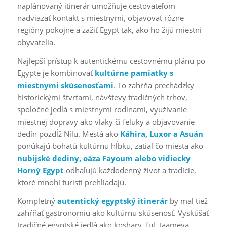
naplánovaný itinerár umožňuje cestovateľom
nadviazať kontakt s miestnymi, objavovať rôzne
regióny pokojne a zažiť Egypt tak, ako ho žijú miestni
obyvatelia.
Najlepší prístup k autentickému cestovnému plánu po
Egypte je kombinovať
kultúrne pamiatky s
miestnymi skúsenosťami
. To zahŕňa prechádzky
historickými štvrťami, návštevy tradičných trhov,
spoločné jedlá s miestnymi rodinami, využívanie
miestnej dopravy ako vlaky či feluky a objavovanie
dedín pozdĺž Nílu. Mestá ako
Káhira, Luxor a Asuán
ponúkajú bohatú kultúrnu hĺbku, zatiaľ čo miesta ako
nubijské dediny, oáza Fayoum alebo vidiecky
Horný Egypt
odhaľujú každodenný život a tradície,
ktoré mnohí turisti prehliadajú.
Kompletný
autentický egyptský itinerár
by mal tiež
zahŕňať gastronomiu ako kultúrnu skúsenosť. Vyskúšať
tradičné egyptské jedlá ako koshary, ful, taameya,