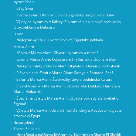
pyramídach
oázy Siwa
Púštne safari z Káhiry: Objavte egyptské oázy a biele duny
Výlety na pyramídy z Káhiry: Súkromné a skupinové prehliadky
Gízy, Sakkary a Dahšúru
Luxor
Najlepšie výlety v Luxore: Objavte Egyptské poklady
Marsa Alam
Káhira z Marsa Alam: Objavte pyramídy a múzeá
Luxor z Marsa Alam: Objavte chrám Karnak a Údolie kráľov
Nákupné výlety z Marsa Alam: Objavte El Quseir a Port Ghalib
Plávanie s delfínmi v Marsa Alam: Sataya a Samadai Reef
Safari z Marsa Alam: Štvorkolky, ťavy a beduínska kultúra
Šnorchlovanie v Marsa Alam: Objavte Abu Dabbab, Hamata a
Marsa Mubarak
Špeciálne výlety z Marsa Alam: Objavte poklady starovekého
Egypta!
Výlety z Marsa Alam do chrámov Dendery a Abydosu – objavte
staroveký Egypt
Nezaradené
Sharm Elsheikh
Horu Sinaj a návšteva kláštora sv. Kataríny zo Sharm El Sheikh