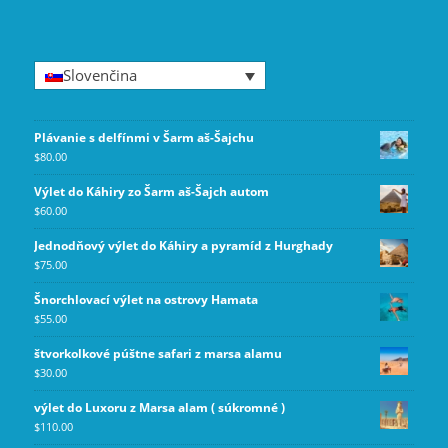
Slovenčina
Plávanie s delfínmi v Šarm aš-Šajchu
$
80.00
Výlet do Káhiry zo Šarm aš-Šajch autom
$
60.00
Jednodňový výlet do Káhiry a pyramíd z Hurghady
$
75.00
Šnorchlovací výlet na ostrovy Hamata
$
55.00
štvorkolkové púštne safari z marsa alamu
$
30.00
výlet do Luxoru z Marsa alam ( súkromné )
$
110.00