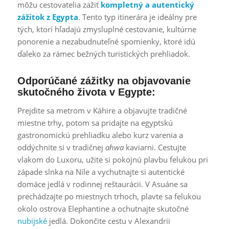
môžu cestovatelia zažiť
kompletný a autentický
zážitok z Egypta
. Tento typ itinerára je ideálny pre
tých, ktorí hľadajú zmysluplné cestovanie, kultúrne
ponorenie a nezabudnuteľné spomienky, ktoré idú
ďaleko za rámec bežných turistických prehliadok.
Odporúčané zážitky na objavovanie
skutočného života v Egypte:
Prejdite sa metrom v Káhire a objavujte tradičné
miestne trhy, potom sa pridajte na egyptskú
gastronomickú prehliadku alebo kurz varenia a
oddýchnite si v tradičnej
ahwa
kaviarni. Cestujte
vlakom do Luxoru, užite si pokojnú plavbu felukou pri
západe slnka na Níle a vychutnajte si autentické
domáce jedlá v rodinnej reštaurácii. V Asuáne sa
prechádzajte po miestnych trhoch, plavte sa felukou
okolo ostrova Elephantine a ochutnajte skutočné
nubijské
jedlá. Dokončite cestu v Alexandrii