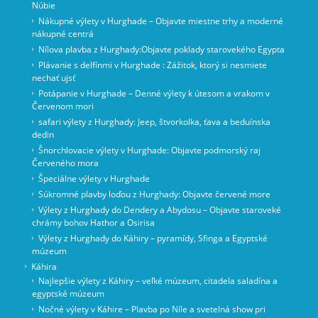
Núbie
Nákupné výlety v Hurghade – Objavte miestne trhy a moderné
nákupné centrá
Nílova plavba z Hurghady:Objavte poklady starovekého Egypta
Plávanie s delfínmi v Hurghade : Zážitok, ktorý si nesmiete
nechať ujsť
Potápanie v Hurghade – Denné výlety k útesom a vrakom v
Červenom mori
safari výlety z Hurghady: Jeep, štvorkolka, ťava a beduínska
dedin
Šnorchlovacie výlety v Hurghade: Objavte podmorský raj
Červeného mora
Špeciálne výlety v Hurghade
Súkromné ​​plavby loďou z Hurghady: Objavte červené more
Výlety z Hurghady do Dendery a Abydosu – Objavte staroveké
chrámy bohov Hathor a Osirisa
Výlety z Hurghady do Káhiry – pyramídy, Sfinga a Egyptské
múzeum
Káhira
Najlepšie výlety z Káhiry – veľké múzeum, citadela saladína a
egyptské múzeum
Nočné výlety v Káhire – Plavba po Níle a svetelná show pri