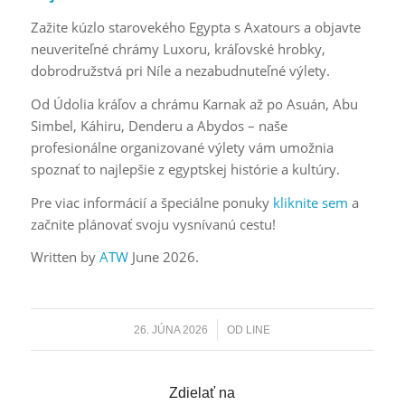
Zažite kúzlo starovekého Egypta s Axatours a objavte
neuveriteľné chrámy Luxoru, kráľovské hrobky,
dobrodružstvá pri Níle a nezabudnuteľné výlety.
Od Údolia kráľov a chrámu Karnak až po Asuán, Abu
Simbel, Káhiru, Denderu a Abydos – naše
profesionálne organizované výlety vám umožnia
spoznať to najlepšie z egyptskej histórie a kultúry.
Pre viac informácií a špeciálne ponuky
kliknite sem
a
začnite plánovať svoju vysnívanú cestu!
Written by
ATW
June 2026.
/
26. JÚNA 2026
OD
LINE
Zdielať na