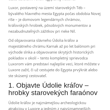
Luxor, postavený na území starovekých Téb –
bývalého hlavného mesta Egypta počas obdobia Novej
ríše – je domovom legendárnych chrámov,
kráľovských hrobiek, pôsobivých monumentov a
nezabudnuteľných zážitkov pri rieke Níl.
Od objavovania slávneho Údolia kráľov a
majestátneho chrámu Karnak až po let balónom pri
východe slnka a objavovanie skrytých historických
pokladov v okolí – tento kompletný sprievodca
Luxorom vám predstaví najlepšie veci, ktoré môžete v
Luxore zažiť, či už cestujete do Egypta prvýkrát alebo
ste skúsený cestovateľ.
1. Objavte Údolie kráľov –
hrobky starovekých faraónov
Údolie kráľov je najznámejšou archeologickou
atrakciou v Luxore a jedným z najvýznamnejších