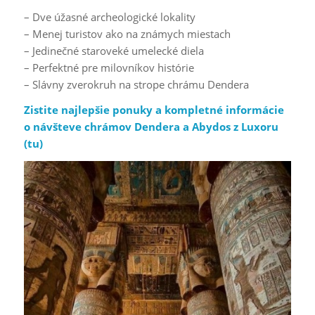
– Dve úžasné archeologické lokality
– Menej turistov ako na známych miestach
– Jedinečné staroveké umelecké diela
– Perfektné pre milovníkov histórie
– Slávny zverokruh na strope chrámu Dendera
Zistite najlepšie ponuky a kompletné informácie
o návšteve chrámov Dendera a Abydos z Luxoru
(
tu
)