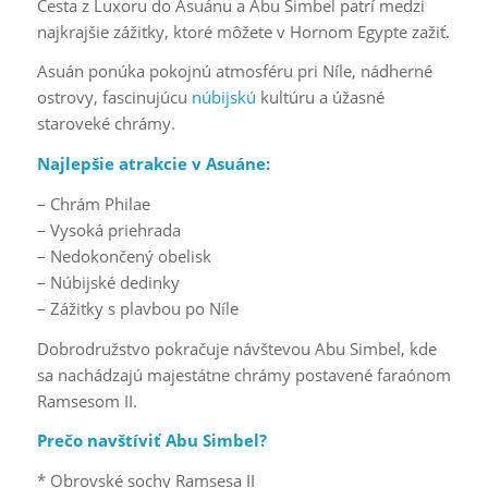
Cesta z Luxoru do Asuánu a Abu Simbel patrí medzi
najkrajšie zážitky, ktoré môžete v Hornom Egypte zažiť.
Asuán ponúka pokojnú atmosféru pri Níle, nádherné
ostrovy, fascinujúcu
núbijskú
kultúru a úžasné
staroveké chrámy.
Najlepšie atrakcie v Asuáne:
– Chrám Philae
– Vysoká priehrada
– Nedokončený obelisk
– Núbijské dedinky
– Zážitky s plavbou po Níle
Dobrodružstvo pokračuje návštevou Abu Simbel, kde
sa nachádzajú majestátne chrámy postavené faraónom
Ramsesom II.
Prečo navštíviť Abu Simbel?
* Obrovské sochy Ramsesa II