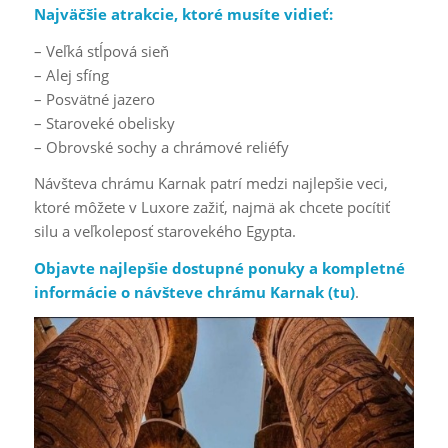
Najväčšie atrakcie, ktoré musíte vidieť:
– Veľká stĺpová sieň
– Alej sfíng
– Posvätné jazero
– Staroveké obelisky
– Obrovské sochy a chrámové reliéfy
Návšteva chrámu Karnak patrí medzi najlepšie veci,
ktoré môžete v Luxore zažiť, najmä ak chcete pocítiť
silu a veľkoleposť starovekého Egypta.
Objavte najlepšie dostupné ponuky a kompletné
informácie o návšteve chrámu Karnak (
tu
)
.