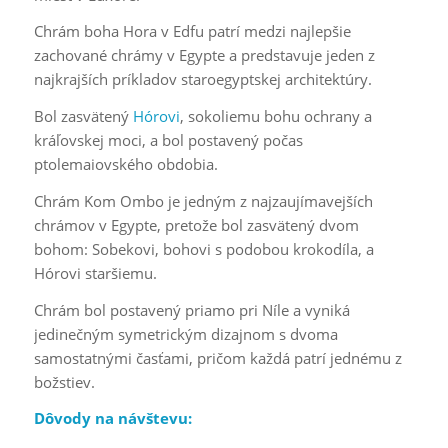
Chrám boha Hora v Edfu patrí medzi najlepšie
zachované chrámy v Egypte a predstavuje jeden z
najkrajších príkladov staroegyptskej architektúry.
Bol zasvätený
Hórovi
, sokoliemu bohu ochrany a
kráľovskej moci, a bol postavený počas
ptolemaiovského obdobia.
Chrám Kom Ombo je jedným z najzaujímavejších
chrámov v Egypte, pretože bol zasvätený dvom
bohom: Sobekovi, bohovi s podobou krokodíla, a
Hórovi staršiemu.
Chrám bol postavený priamo pri Níle a vyniká
jedinečným symetrickým dizajnom s dvoma
samostatnými časťami, pričom každá patrí jednému z
božstiev.
Dôvody na návštevu: