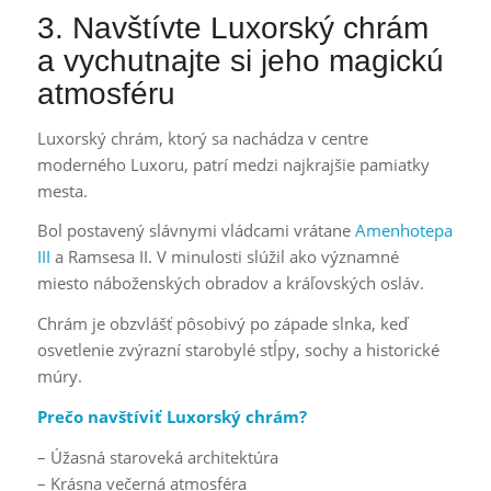
3. Navštívte Luxorský chrám
a vychutnajte si jeho magickú
atmosféru
Luxorský chrám, ktorý sa nachádza v centre
moderného Luxoru, patrí medzi najkrajšie pamiatky
mesta.
Bol postavený slávnymi vládcami vrátane
Amenhotepa
III
a Ramsesa II. V minulosti slúžil ako významné
miesto náboženských obradov a kráľovských osláv.
Chrám je obzvlášť pôsobivý po západe slnka, keď
osvetlenie zvýrazní starobylé stĺpy, sochy a historické
múry.
Prečo navštíviť Luxorský chrám?
– Úžasná staroveká architektúra
– Krásna večerná atmosféra