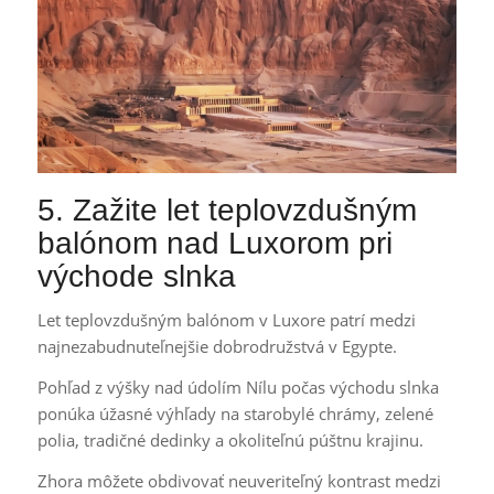
5. Zažite let teplovzdušným
balónom nad Luxorom pri
východe slnka
Let teplovzdušným balónom v Luxore patrí medzi
najnezabudnuteľnejšie dobrodružstvá v Egypte.
Pohľad z výšky nad údolím Nílu počas východu slnka
ponúka úžasné výhľady na starobylé chrámy, zelené
polia, tradičné dedinky a okoliteľnú púštnu krajinu.
Zhora môžete obdivovať neuveriteľný kontrast medzi