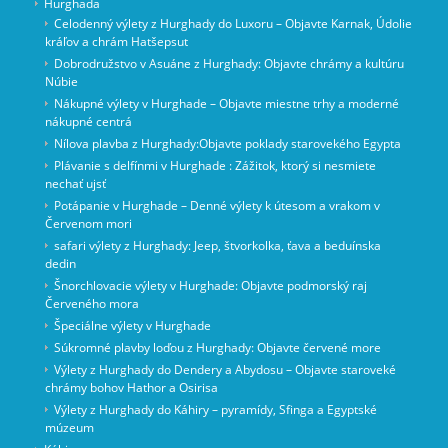
Hurghada
Celodenný výlety z Hurghady do Luxoru – Objavte Karnak, Údolie
kráľov a chrám Hatšepsut
Dobrodružstvo v Asuáne z Hurghady: Objavte chrámy a kultúru
Núbie
Nákupné výlety v Hurghade – Objavte miestne trhy a moderné
nákupné centrá
Nílova plavba z Hurghady:Objavte poklady starovekého Egypta
Plávanie s delfínmi v Hurghade : Zážitok, ktorý si nesmiete
nechať ujsť
Potápanie v Hurghade – Denné výlety k útesom a vrakom v
Červenom mori
safari výlety z Hurghady: Jeep, štvorkolka, ťava a beduínska
dedin
Šnorchlovacie výlety v Hurghade: Objavte podmorský raj
Červeného mora
Špeciálne výlety v Hurghade
Súkromné ​​plavby loďou z Hurghady: Objavte červené more
Výlety z Hurghady do Dendery a Abydosu – Objavte staroveké
chrámy bohov Hathor a Osirisa
Výlety z Hurghady do Káhiry – pyramídy, Sfinga a Egyptské
múzeum