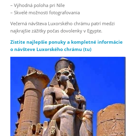
– Výhodná poloha pri Níle
– Skvelé možnosti fotografovania
Večerná návšteva Luxorského chrámu patrí medzi
najkrajšie zážitky počas dovolenky v Egypte.
Zistite najlepšie ponuky a kompletné informácie
o návšteve Luxorského chrámu (
tu
)