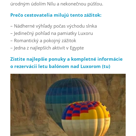
úrodným údolím Nílu a nekonečnou púšťou.
Prečo cestovatelia milujú tento zážitok:
– Nádherné výhľady počas východu slnka
– Jedinečný pohľad na pamiatky Luxoru
– Romantický a pokojný zážitok
– Jedna z najlepších aktivít v Egypte
Zistite najlepšie ponuky a kompletné informácie
o rezervácii letu balónom nad Luxorom (
tu
)