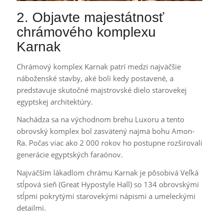
2. Objavte majestátnosť
chrámového komplexu
Karnak
Chrámový komplex Karnak patrí medzi najväčšie
náboženské stavby, aké boli kedy postavené, a
predstavuje skutočné majstrovské dielo starovekej
egyptskej architektúry.
Nachádza sa na východnom brehu Luxoru a tento
obrovský komplex bol zasvätený najmä bohu Amon-
Ra. Počas viac ako 2 000 rokov ho postupne rozširovali
generácie egyptských faraónov.
Najväčším lákadlom chrámu Karnak je pôsobivá Veľká
stĺpová sieň (Great Hypostyle Hall) so 134 obrovskými
stĺpmi pokrytými starovekými nápismi a umeleckými
detailmi.