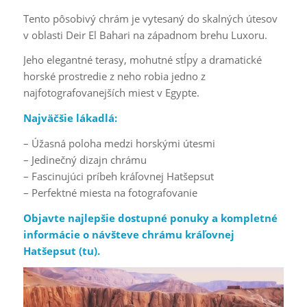
Tento pôsobivý chrám je vytesaný do skalných útesov
v oblasti Deir El Bahari na západnom brehu Luxoru.
Jeho elegantné terasy, mohutné stĺpy a dramatické
horské prostredie z neho robia jedno z
najfotografovanejších miest v Egypte.
Najväčšie lákadlá:
– Úžasná poloha medzi horskými útesmi
– Jedinečný dizajn chrámu
– Fascinujúci príbeh kráľovnej Hatšepsut
– Perfektné miesta na fotografovanie
Objavte najlepšie dostupné ponuky a kompletné
informácie o návšteve chrámu kráľovnej
Hatšepsut (
tu
).