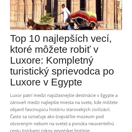
Top 10 najlepších vecí,
ktoré môžete robiť v
Luxore: Kompletný
turistický sprievodca po
Luxore v Egypte
Luxor patrí medzi najúžasnejšie destinácie v Egypte a
zároveň medzi najlepšie miesta na svete, kde môžete
objaviť fascinujúcu históriu starovekých civilizácií.
Často sa označuje ako (najväčšie múzeum pod
otvoreným nebom na svete) a ponúka neuveriteľnú
cestu tisíckami rokov egyptskej histórie.