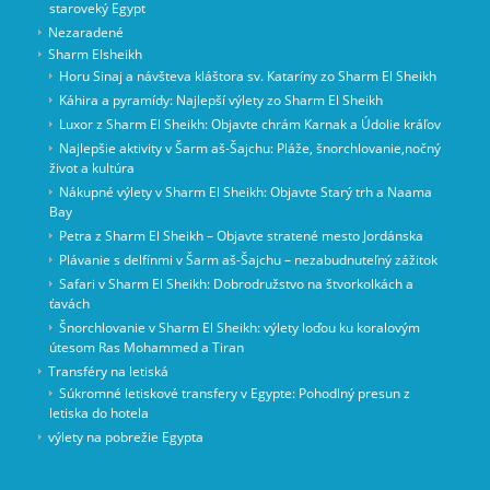
staroveký Egypt
Nezaradené
Sharm Elsheikh
Horu Sinaj a návšteva kláštora sv. Kataríny zo Sharm El Sheikh
Káhira a pyramídy: Najlepší výlety zo Sharm El Sheikh
Luxor z Sharm El Sheikh: Objavte chrám Karnak a Údolie kráľov
Najlepšie aktivity v Šarm aš-Šajchu: Pláže, šnorchlovanie,nočný
život a kultúra
Nákupné výlety v Sharm El Sheikh: Objavte Starý trh a Naama
Bay
Petra z Sharm El Sheikh – Objavte stratené mesto Jordánska
Plávanie s delfínmi v Šarm aš-Šajchu – nezabudnuteľný zážitok
Safari v Sharm El Sheikh: Dobrodružstvo na štvorkolkách a
ťavách
Šnorchlovanie v Sharm El Sheikh: výlety loďou ku koralovým
útesom Ras Mohammed a Tiran
Transféry na letiská
Súkromné letiskové transfery v Egypte: Pohodlný presun z
letiska do hotela
výlety na pobrežie Egypta