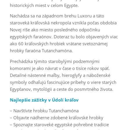
historických miest v celom Egypte.
Nachádza sa na západnom brehu Luxoru a táto
staroveká kráľovská nekropola vznikla počas obdobia
Novej ríše ako miesto posledného odpočinku
egyptských faraónov. Doteraz tu bolo objavených viac
ako 60 kráľovských hrobiek vrátane svetoznámej
hrobky faraóna Tutanchamóna.
Prechádzka týmito starobylými podzemnými
komorami je ako návrat v čase o tisíce rokov späť.
Detailné nástenné maľby, hieroglyfy a náboženské
symboly odhaľujú fascinujúce príbehy o viere starých
Egypťanov, mytológii a ceste do posmrtného života.
Najlepšie zážitky v Údolí kráľov
– Navštívte hrobku Tutanchamóna
– Objavte nádherne zdobené kráľovské hrobky
– Spoznajte staroveké egyptské pohrebné tradície