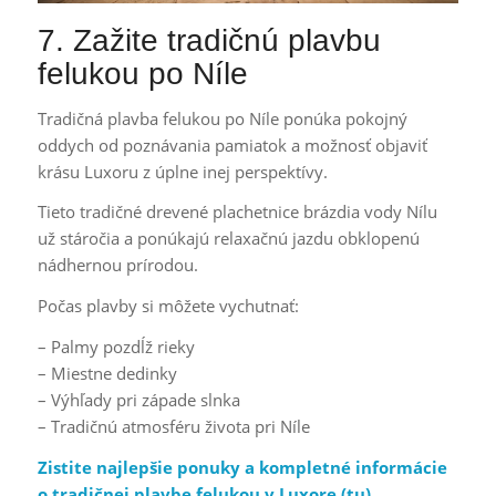
7. Zažite tradičnú plavbu
felukou po Níle
Tradičná plavba felukou po Níle ponúka pokojný
oddych od poznávania pamiatok a možnosť objaviť
krásu Luxoru z úplne inej perspektívy.
Tieto tradičné drevené plachetnice brázdia vody Nílu
už stáročia a ponúkajú relaxačnú jazdu obklopenú
nádhernou prírodou.
Počas plavby si môžete vychutnať:
– Palmy pozdĺž rieky
– Miestne dedinky
– Výhľady pri západe slnka
– Tradičnú atmosféru života pri Níle
Zistite najlepšie ponuky a kompletné informácie
o tradičnej plavbe felukou v Luxore (
tu
)