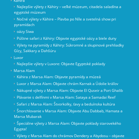
Káhira
Najlepšie výlety z Káhiry – veľké múzeum, citadela saladína a
egyptské múzeum
Nočné výlety v Káhire – Plavba po Níle a svetelná show pri
pyramídach
oázy Siwa
Púštne safari z Káhiry: Objavte egyptské oázy a biele duny
Výlety na pyramídy z Káhiry: Súkromné a skupinové prehliadky
Gízy, Sakkary a Dahšúru
Luxor
Najlepšie výlety v Luxore: Objavte Egyptské poklady
Marsa Alam
Káhira z Marsa Alam: Objavte pyramídy a múzeá
Luxor z Marsa Alam: Objavte chrám Karnak a Údolie kráľov
Nákupné výlety z Marsa Alam: Objavte El Quseir a Port Ghalib
Plávanie s delfínmi v Marsa Alam: Sataya a Samadai Reef
Safari z Marsa Alam: Štvorkolky, ťavy a beduínska kultúra
Šnorchlovanie v Marsa Alam: Objavte Abu Dabbab, Hamata a
Marsa Mubarak
Špeciálne výlety z Marsa Alam: Objavte poklady starovekého
Egypta!
Výlety z Marsa Alam do chrámov Dendery a Abydosu – objavte