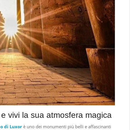
r e vivi la sua atmosfera magica
o di Luxor
è uno dei monumenti più belli e affascinanti