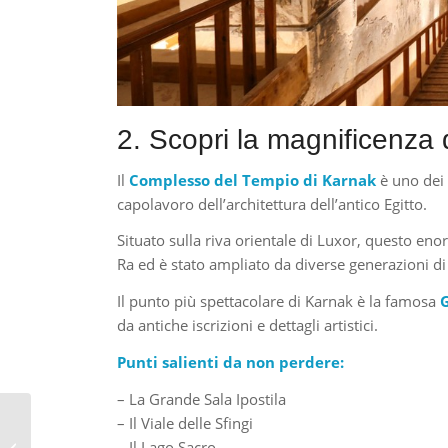
2. Scopri la magnificenza
Il
Complesso del Tempio di Karnak
è uno dei 
capolavoro dell’architettura dell’antico Egitto.
Situato sulla riva orientale di Luxor, questo e
Ra ed è stato ampliato da diverse generazioni di 
Il punto più spettacolare di Karnak è la famosa
G
da antiche iscrizioni e dettagli artistici.
Punti salienti da non perdere:
– La Grande Sala Ipostila
Cosa vedere al Cairo: le
– Il Viale delle Sfingi
15 migliori cose da fare
– Il Lago Sacro