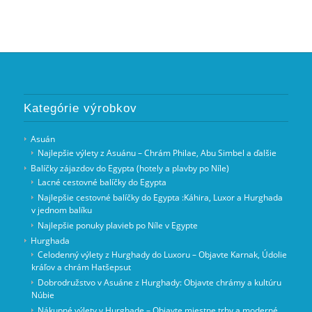
Kategórie výrobkov
Asuán
Najlepšie výlety z Asuánu – Chrám Philae, Abu Simbel a ďalšie
Balíčky zájazdov do Egypta (hotely a plavby po Níle)
Lacné cestovné balíčky do Egypta
Najlepšie cestovné balíčky do Egypta :Káhira, Luxor a Hurghada
v jednom balíku
Najlepšie ponuky plavieb po Níle v Egypte
Hurghada
Celodenný výlety z Hurghady do Luxoru – Objavte Karnak, Údolie
kráľov a chrám Hatšepsut
Dobrodružstvo v Asuáne z Hurghady: Objavte chrámy a kultúru
Núbie
Nákupné výlety v Hurghade – Objavte miestne trhy a moderné