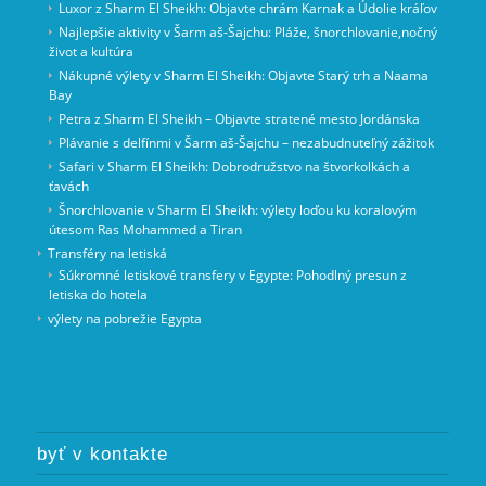
Luxor z Sharm El Sheikh: Objavte chrám Karnak a Údolie kráľov
Najlepšie aktivity v Šarm aš-Šajchu: Pláže, šnorchlovanie,nočný
život a kultúra
Nákupné výlety v Sharm El Sheikh: Objavte Starý trh a Naama
Bay
Petra z Sharm El Sheikh – Objavte stratené mesto Jordánska
Plávanie s delfínmi v Šarm aš-Šajchu – nezabudnuteľný zážitok
Safari v Sharm El Sheikh: Dobrodružstvo na štvorkolkách a
ťavách
Šnorchlovanie v Sharm El Sheikh: výlety loďou ku koralovým
útesom Ras Mohammed a Tiran
Transféry na letiská
Súkromné letiskové transfery v Egypte: Pohodlný presun z
letiska do hotela
výlety na pobrežie Egypta
byť v kontakte