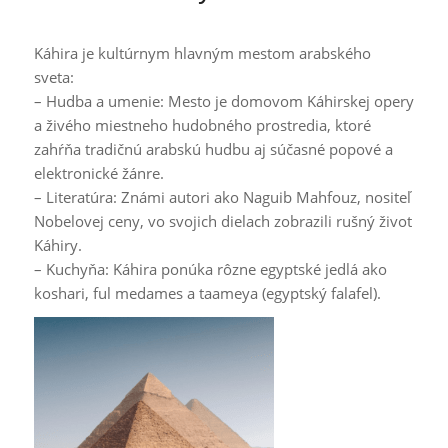
Káhira je kultúrnym hlavným mestom arabského
sveta:
– Hudba a umenie: Mesto je domovom Káhirskej opery
a živého miestneho hudobného prostredia, ktoré
zahŕňa tradičnú arabskú hudbu aj súčasné popové a
elektronické žánre.
– Literatúra: Známi autori ako Naguib Mahfouz, nositeľ
Nobelovej ceny, vo svojich dielach zobrazili rušný život
Káhiry.
– Kuchyňa: Káhira ponúka rôzne egyptské jedlá ako
koshari, ful medames a taameya (egyptský falafel).