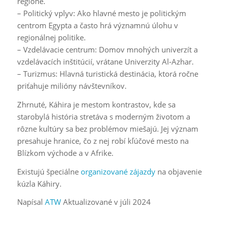
regióne.
– Politický vplyv: Ako hlavné mesto je politickým
centrom Egypta a často hrá významnú úlohu v
regionálnej politike.
– Vzdelávacie centrum: Domov mnohých univerzít a
vzdelávacích inštitúcií, vrátane Univerzity Al-Azhar.
– Turizmus: Hlavná turistická destinácia, ktorá ročne
priťahuje milióny návštevníkov.
Zhrnuté, Káhira je mestom kontrastov, kde sa
starobylá história stretáva s moderným životom a
rôzne kultúry sa bez problémov miešajú. Jej význam
presahuje hranice, čo z nej robí kľúčové mesto na
Blízkom východe a v Afrike.
Existujú špeciálne
organizované zájazdy
na objavenie
kúzla Káhiry.
Napísal
ATW
Aktualizované v júli 2024