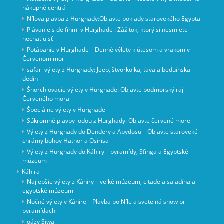
nákupné centrá
Nílova plavba z Hurghady:Objavte poklady starovekého Egypta
Plávanie s delfínmi v Hurghade : Zážitok, ktorý si nesmiete
nechať ujsť
Potápanie v Hurghade – Denné výlety k útesom a vrakom v
Červenom mori
safari výlety z Hurghady: Jeep, štvorkolka, ťava a beduínska
dedin
Šnorchlovacie výlety v Hurghade: Objavte podmorský raj
Červeného mora
Špeciálne výlety v Hurghade
Súkromné ​​plavby loďou z Hurghady: Objavte červené more
Výlety z Hurghady do Dendery a Abydosu – Objavte staroveké
chrámy bohov Hathor a Osirisa
Výlety z Hurghady do Káhiry – pyramídy, Sfinga a Egyptské
múzeum
Káhira
Najlepšie výlety z Káhiry – veľké múzeum, citadela saladína a
egyptské múzeum
Nočné výlety v Káhire – Plavba po Níle a svetelná show pri
pyramídach
oázy Siwa