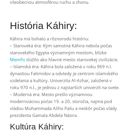
všeobecnou atmosférou ruchu a zhonu.
História Káhiry:
Káhira má bohatú a rôznorodú históriu:
– Staroveká éra: Kým samotná Káhira nebola počas
starovekého Egypta významným mestom, blízke
Memfis
slúžilo ako hlavné mesto starovekej civilizácie.
– Islamská éra: Káhira bola založená v roku 969 n.l.
dynastiou Fatimidov a odvtedy je centrom islamského
vzdelania a kultúry. Univerzita Al-Azhar, založená v
roku 970 n.l., je jednou z najstarších univerzít na svete.
– Moderná éra: Mesto prešlo významnou
modernizáciou počas 19. a 20. storočia, najmä pod
vládou Muhammada Aliho Pašu a neskôr počas vlády
prezidenta Gamala Abdela Násira.
Kultúra Káhiry: