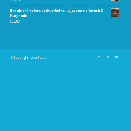
$
240.00
Beduínská večera so štvorkolkou a jazdou na ťavách Z
Hurghade
$
25.00
© Copyright - Axa Tours