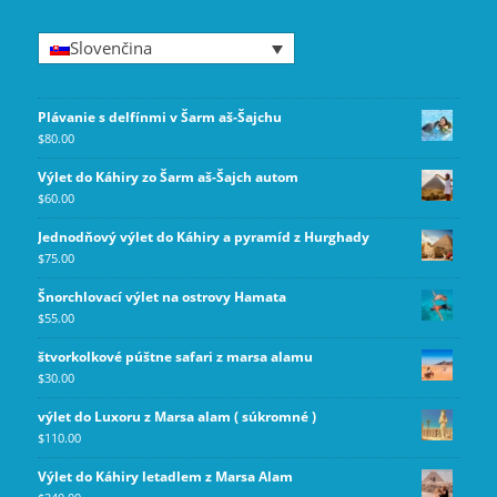
Slovenčina
Plávanie s delfínmi v Šarm aš-Šajchu
$
80.00
Výlet do Káhiry zo Šarm aš-Šajch autom
$
60.00
Jednodňový výlet do Káhiry a pyramíd z Hurghady
$
75.00
Šnorchlovací výlet na ostrovy Hamata
$
55.00
štvorkolkové púštne safari z marsa alamu
$
30.00
výlet do Luxoru z Marsa alam ( súkromné )
$
110.00
Výlet do Káhiry letadlem z Marsa Alam