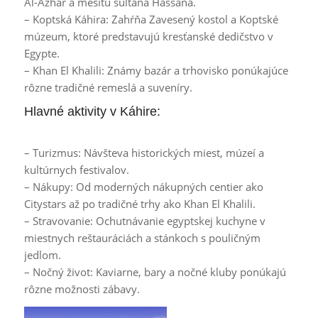
Al-Azhar a mešitu sultána Hassana.
– Koptská Káhira: Zahŕňa Zavesený kostol a Koptské
múzeum, ktoré predstavujú kresťanské dedičstvo v
Egypte.
– Khan El Khalili: Známy bazár a trhovisko ponúkajúce
rôzne tradičné remeslá a suveníry.
Hlavné aktivity v Káhire:
– Turizmus: Návšteva historických miest, múzeí a
kultúrnych festivalov.
– Nákupy: Od moderných nákupných centier ako
Citystars až po tradičné trhy ako Khan El Khalili.
– Stravovanie: Ochutnávanie egyptskej kuchyne v
miestnych reštauráciách a stánkoch s pouličným
jedlom.
– Nočný život: Kaviarne, bary a nočné kluby ponúkajú
rôzne možnosti zábavy.