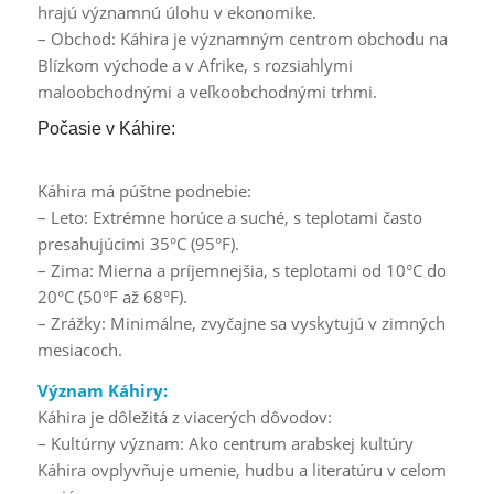
hrajú významnú úlohu v ekonomike.
– Obchod: Káhira je významným centrom obchodu na
Blízkom východe a v Afrike, s rozsiahlymi
maloobchodnými a veľkoobchodnými trhmi.
Počasie v Káhire:
Káhira má púštne podnebie:
– Leto: Extrémne horúce a suché, s teplotami často
presahujúcimi 35°C (95°F).
– Zima: Mierna a príjemnejšia, s teplotami od 10°C do
20°C (50°F až 68°F).
– Zrážky: Minimálne, zvyčajne sa vyskytujú v zimných
mesiacoch.
Význam Káhiry:
Káhira je dôležitá z viacerých dôvodov:
– Kultúrny význam: Ako centrum arabskej kultúry
Káhira ovplyvňuje umenie, hudbu a literatúru v celom