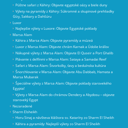
Púštne safari z Káhiry: Objavte egyptské oázy a biele duny
Výlety na pyramídy z Káhiry: Súkromné a skupinové prehliadky
Gízy, Sakkary a Dahšúru
Luxor
Najlepšie výlety v Luxore: Objavte Egyptské poklady
Marsa Alam
Káhira z Marsa Alam: Objavte pyramídy a múzeá
Luxor z Marsa Alam: Objavte chrám Karnak a Údolie kráľov
Nákupné výlety z Marsa Alam: Objavte El Quseir a Port Ghalib
Plávanie s delfínmi v Marsa Alam: Sataya a Samadai Reef
Safari z Marsa Alam: Štvorkolky, ťavy a beduínska kultúra
Šnorchlovanie v Marsa Alam: Objavte Abu Dabbab, Hamata a
Marsa Mubarak
Špeciálne výlety z Marsa Alam: Objavte poklady starovekého
Egypta!
Výlety z Marsa Alam do chrámov Dendery a Abydosu – objavte
staroveký Egypt
Nezaradené
Sharm Elsheikh
Horu Sinaj a návšteva kláštora sv. Kataríny zo Sharm El Sheikh
Káhira a pyramídy: Najlepší výlety zo Sharm El Sheikh