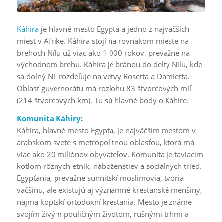
Káhira
je hlavné mesto Egypta a jedno z najväčších
miest v Afrike. Káhira stojí na rovnakom mieste na
brehoch Nílu už viac ako 1 000 rokov, prevažne na
východnom brehu. Káhira je bránou do delty Nílu, kde
sa dolný Níl rozdeľuje na vetvy Rosetta a Damietta.
Oblasť guvernorátu má rozlohu 83 štvorcových míľ
(214 štvorcových km). Tu sú hlavné body o Káhire.
Komunita Káhiry:
Káhira, hlavné mesto Egypta, je najväčším mestom v
arabskom svete s metropolitnou oblasťou, ktorá má
viac ako 20 miliónov obyvateľov. Komunita je taviacim
kotlom rôznych etník, náboženstiev a sociálnych tried.
Egypťania, prevažne sunnitskí moslimovia, tvoria
väčšinu, ale existujú aj významné kresťanské menšiny,
najmä koptskí ortodoxní kresťania. Mesto je známe
svojím živým pouličným životom, rušnými trhmi a