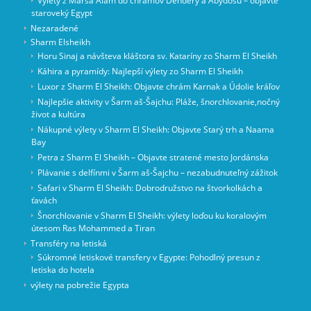
Výlety z Marsa Alam do chrámov Dendery a Abydosu – objavte
staroveký Egypt
Nezaradené
Sharm Elsheikh
Horu Sinaj a návšteva kláštora sv. Kataríny zo Sharm El Sheikh
Káhira a pyramídy: Najlepší výlety zo Sharm El Sheikh
Luxor z Sharm El Sheikh: Objavte chrám Karnak a Údolie kráľov
Najlepšie aktivity v Šarm aš-Šajchu: Pláže, šnorchlovanie,nočný
život a kultúra
Nákupné výlety v Sharm El Sheikh: Objavte Starý trh a Naama
Bay
Petra z Sharm El Sheikh – Objavte stratené mesto Jordánska
Plávanie s delfínmi v Šarm aš-Šajchu – nezabudnuteľný zážitok
Safari v Sharm El Sheikh: Dobrodružstvo na štvorkolkách a
ťavách
Šnorchlovanie v Sharm El Sheikh: výlety loďou ku koralovým
útesom Ras Mohammed a Tiran
Transféry na letiská
Súkromné letiskové transfery v Egypte: Pohodlný presun z
letiska do hotela
výlety na pobrežie Egypta