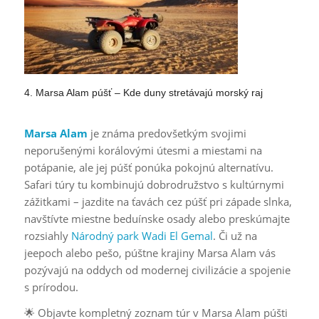
4. Marsa Alam púšť – Kde duny stretávajú morský raj
Marsa Alam
je známa predovšetkým svojimi
neporušenými korálovými útesmi a miestami na
potápanie, ale jej púšť ponúka pokojnú alternatívu.
Safari túry tu kombinujú dobrodružstvo s kultúrnymi
zážitkami – jazdite na ťavách cez púšť pri západe slnka,
navštívte miestne beduínske osady alebo preskúmajte
rozsiahly
Národný park Wadi El Gemal
. Či už na
jeepoch alebo pešo, púštne krajiny Marsa Alam vás
pozývajú na oddych od modernej civilizácie a spojenie
s prírodou.
🌟 Objavte kompletný zoznam túr v Marsa Alam púšti