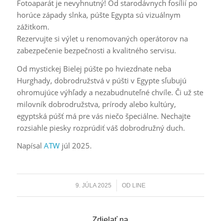
Fotoaparát je nevyhnutný! Od starodávnych fosílií po
horúce západy slnka, púšte Egypta sú vizuálnym
zážitkom.
Rezervujte si výlet u renomovaných operátorov na
zabezpečenie bezpečnosti a kvalitného servisu.
Od mystickej Bielej púšte po hviezdnate neba
Hurghady, dobrodružstvá v púšti v Egypte sľubujú
ohromujúce výhľady a nezabudnuteľné chvíle. Či už ste
milovník dobrodružstva, prírody alebo kultúry,
egyptská púšť má pre vás niečo špeciálne. Nechajte
rozsiahle piesky rozprúdiť váš dobrodružný duch.
Napísal
ATW
júl 2025.
/
9. JÚLA 2025
OD
LINE
Zdielať na