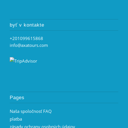
byť v kontakte
+201099615868
info@axatours.com
Pages
Naša spoločnosť FAQ
platba
zásady ochrany osobných údajov