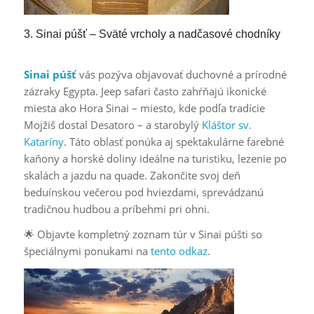
3. Sinai púšť – Sväté vrcholy a nadčasové chodníky
Sinai púšť
vás pozýva objavovať duchovné a prírodné
zázraky Egypta. Jeep safari často zahŕňajú ikonické
miesta ako Hora Sinai – miesto, kde podľa tradície
Mojžiš dostal Desatoro – a starobylý
Kláštor sv.
Kataríny
. Táto oblasť ponúka aj spektakulárne farebné
kaňony a horské doliny ideálne na turistiku, lezenie po
skalách a jazdu na quade. Zakončite svoj deň
beduínskou večerou pod hviezdami, sprevádzanú
tradičnou hudbou a príbehmi pri ohni.
🌟 Objavte kompletný zoznam túr v Sinai púšti so
špeciálnymi ponukami na
tento odkaz
.