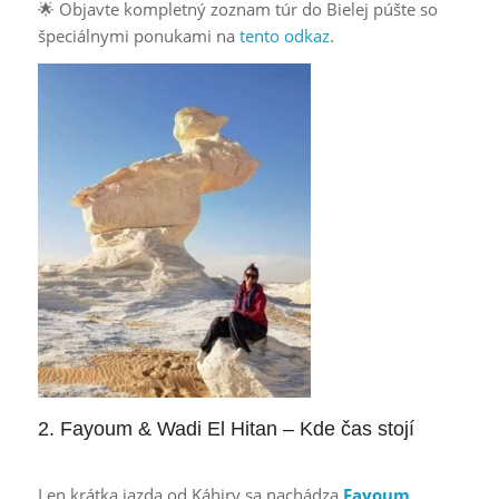
🌟 Objavte kompletný zoznam túr do Bielej púšte so
špeciálnymi ponukami na
tento odkaz
.
2. Fayoum & Wadi El Hitan – Kde čas stojí
Len krátka jazda od Káhiry sa nachádza
Fayoum