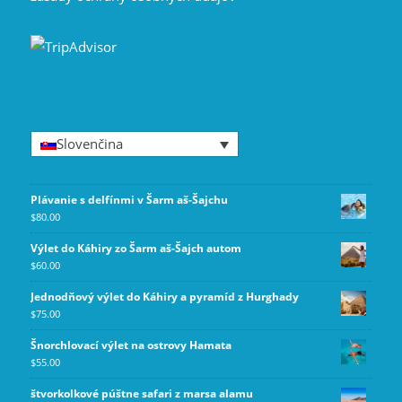
Slovenčina
Plávanie s delfínmi v Šarm aš-Šajchu
$
80.00
Výlet do Káhiry zo Šarm aš-Šajch autom
$
60.00
Jednodňový výlet do Káhiry a pyramíd z Hurghady
$
75.00
Šnorchlovací výlet na ostrovy Hamata
$
55.00
štvorkolkové púštne safari z marsa alamu