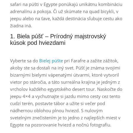
safari na púšti v Egypte ponúkajú unikátnu kombináciu
adrenalínu a pokoja. Či už skúmate na quad bicykli, v
jeepu alebo na ťave, každá destinácia sľubuje cestu ako
žiadna iná.
1. Biela púšť – Prírodný majstrovský
kúsok pod hviezdami
Vyberte sa do
Bielej púšte
pri Farafre a zažite zážitok,
akoby ste sa dostali na iný svet. Púšť je známa svojimi
bizarnými bielymi vápenatými útvarmi, ktoré vytvoril
vietor po stáročia, a táto surreálna krajina je jedným z
vrcholov každého egyptského desert tour. Naskočte do
jeepu 4×4 a vychutnajte si jazdu mimo cesty cez tento
cudzí terén, postavte tábor a užite si večer pod
nádhernou oblohou plnou hviezd. S nulovým
svetelným znečistením je to jedno z najlepších miest v
Egypte na pozorovanie hviezd a nočnú fotografiu.