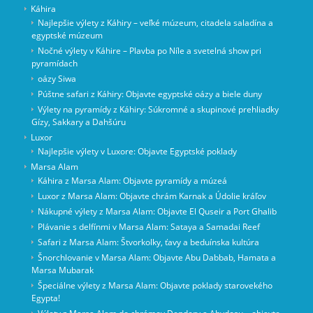
Káhira
Najlepšie výlety z Káhiry – veľké múzeum, citadela saladína a
egyptské múzeum
Nočné výlety v Káhire – Plavba po Níle a svetelná show pri
pyramídach
oázy Siwa
Púštne safari z Káhiry: Objavte egyptské oázy a biele duny
Výlety na pyramídy z Káhiry: Súkromné a skupinové prehliadky
Gízy, Sakkary a Dahšúru
Luxor
Najlepšie výlety v Luxore: Objavte Egyptské poklady
Marsa Alam
Káhira z Marsa Alam: Objavte pyramídy a múzeá
Luxor z Marsa Alam: Objavte chrám Karnak a Údolie kráľov
Nákupné výlety z Marsa Alam: Objavte El Quseir a Port Ghalib
Plávanie s delfínmi v Marsa Alam: Sataya a Samadai Reef
Safari z Marsa Alam: Štvorkolky, ťavy a beduínska kultúra
Šnorchlovanie v Marsa Alam: Objavte Abu Dabbab, Hamata a
Marsa Mubarak
Špeciálne výlety z Marsa Alam: Objavte poklady starovekého
Egypta!