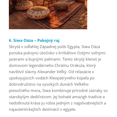
6. Siwa Oáza – Pokojný raj
Skrytá v odľahlej Západnej púšti Egypta, Siwa Oáza
ponúka pokojnú útočisko s krištáľovo čistými soľnými
jazerami a bujnými palmami. Tento skrytý klenot je
domovom legendárneho Chrámu Orákula, ktorý
navštívil slávny Alexander Veľký. Od relaxácie v
upokojujúcich vodách Kleopatryného kúpeľa po
dobrodružstvo na vysokých dunách Veľkého
piesočného mora, Siwa kombinuje prírodné zázraky so
starobylým dedičstvom. Jej bohaté amazigh tradície a
nedotknutá krása ju robia jedným z najpôvabnejších a
najautentickejších destinácií v egypte.