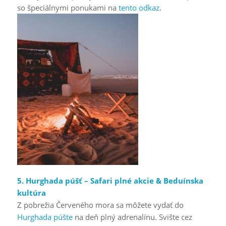
so špeciálnymi ponukami na
tento odkaz
.
5. Hurghada púšť – Safari plné akcie & Beduínska
kultúra
Z pobrežia Červeného mora sa môžete vydať do
Hurghada púšte
na deň plný adrenalínu. Svište cez