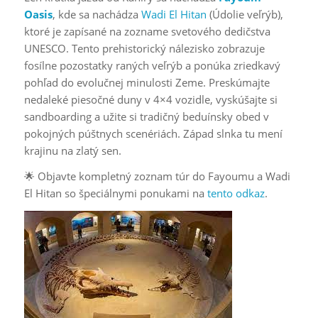
Oasis
, kde sa nachádza
Wadi El Hitan
(Údolie veľrýb),
ktoré je zapísané na zozname svetového dedičstva
UNESCO. Tento prehistorický nálezisko zobrazuje
fosílne pozostatky raných veľrýb a ponúka zriedkavý
pohľad do evolučnej minulosti Zeme. Preskúmajte
nedaleké piesočné duny v 4×4 vozidle, vyskúšajte si
sandboarding a užite si tradičný beduínsky obed v
pokojných púštnych scenériách. Západ slnka tu mení
krajinu na zlatý sen.
🌟 Objavte kompletný zoznam túr do Fayoumu a Wadi
El Hitan so špeciálnymi ponukami na
tento odkaz
.