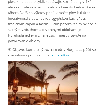
piesok na quad bicykli, zdolávajte strmé duny v 4×4
alebo si užite relaxačnú jazdu na ťave do beduínskeho
tábora. Väčšina výletov ponúka večer plný kultúrnej
imerzívnosti s autentickou egyptskou kuchyňou,
tradičným čajom a fascinujúcim pozorovaním hviezd. S
suchým vzduchom a otvorenými oblohami je
Hurghada jedným z najlepších miest v Egypte na
pozorovanie oblohy.
🌟 Objavte kompletný zoznam túr v Hurghada púšti so
špeciálnymi ponukami na
tento odkaz
.