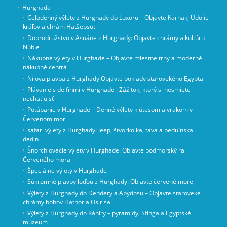
Hurghada
Celodenný výlety z Hurghady do Luxoru – Objavte Karnak, Údolie
kráľov a chrám Hatšepsut
Dobrodružstvo v Asuáne z Hurghady: Objavte chrámy a kultúru
Núbie
Nákupné výlety v Hurghade – Objavte miestne trhy a moderné
nákupné centrá
Nílova plavba z Hurghady:Objavte poklady starovekého Egypta
Plávanie s delfínmi v Hurghade : Zážitok, ktorý si nesmiete
nechať ujsť
Potápanie v Hurghade – Denné výlety k útesom a vrakom v
Červenom mori
safari výlety z Hurghady: Jeep, štvorkolka, ťava a beduínska
dedin
Šnorchlovacie výlety v Hurghade: Objavte podmorský raj
Červeného mora
Špeciálne výlety v Hurghade
Súkromné ​​plavby loďou z Hurghady: Objavte červené more
Výlety z Hurghady do Dendery a Abydosu – Objavte staroveké
chrámy bohov Hathor a Osirisa
Výlety z Hurghady do Káhiry – pyramídy, Sfinga a Egyptské
múzeum