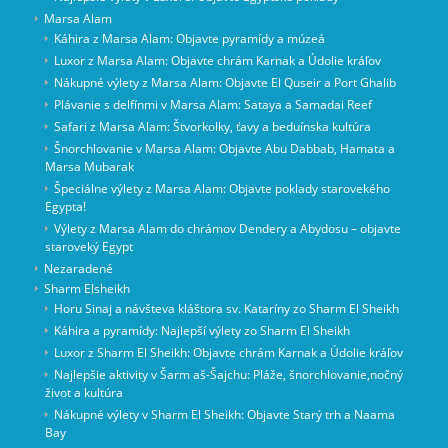
Marsa Alam
Káhira z Marsa Alam: Objavte pyramídy a múzeá
Luxor z Marsa Alam: Objavte chrám Karnak a Údolie kráľov
Nákupné výlety z Marsa Alam: Objavte El Quseir a Port Ghalib
Plávanie s delfínmi v Marsa Alam: Sataya a Samadai Reef
Safari z Marsa Alam: Štvorkolky, ťavy a beduínska kultúra
Šnorchlovanie v Marsa Alam: Objavte Abu Dabbab, Hamata a
Marsa Mubarak
Špeciálne výlety z Marsa Alam: Objavte poklady starovekého
Egypta!
Výlety z Marsa Alam do chrámov Dendery a Abydosu – objavte
staroveký Egypt
Nezaradené
Sharm Elsheikh
Horu Sinaj a návšteva kláštora sv. Kataríny zo Sharm El Sheikh
Káhira a pyramídy: Najlepší výlety zo Sharm El Sheikh
Luxor z Sharm El Sheikh: Objavte chrám Karnak a Údolie kráľov
Najlepšie aktivity v Šarm aš-Šajchu: Pláže, šnorchlovanie,nočný
život a kultúra
Nákupné výlety v Sharm El Sheikh: Objavte Starý trh a Naama
Bay