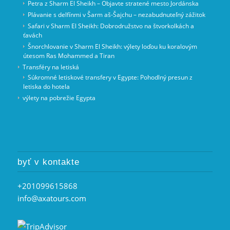
Petra z Sharm El Sheikh – Objavte stratené mesto Jordánska
Plávanie s delfínmi v Šarm aš-Šajchu – nezabudnuteľný zážitok
Safari v Sharm El Sheikh: Dobrodružstvo na štvorkolkách a
ťavách
Šnorchlovanie v Sharm El Sheikh: výlety loďou ku koralovým
útesom Ras Mohammed a Tiran
Transféry na letiská
Súkromné letiskové transfery v Egypte: Pohodlný presun z
letiska do hotela
výlety na pobrežie Egypta
byť v kontakte
+201099615868
info@axatours.com