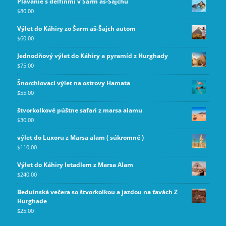
Plávanie s delfínmi v Šarm aš-Šajchu
$
80.00
Výlet do Káhiry zo Šarm aš-Šajch autom
$
60.00
Jednodňový výlet do Káhiry a pyramíd z Hurghady
$
75.00
Šnorchlovací výlet na ostrovy Hamata
$
55.00
štvorkolkové púštne safari z marsa alamu
$
30.00
výlet do Luxoru z Marsa alam ( súkromné )
$
110.00
Výlet do Káhiry letadlem z Marsa Alam
$
240.00
Beduínská večera so štvorkolkou a jazdou na ťavách Z
Hurghade
$
25.00