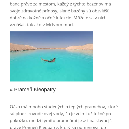
bane práve za mestom, každý z týchto bazénov má
svoje zdravotné prínosy, slané bazény sú obzvlášť
dobré na kožné a očné infekcie. Môžete sa v nich
vznášať, tak ako v Mŕtvom mori.
# Prameň Kleopatry
Oáza má mnoho studených a teplých prameňov, ktoré
sú plné sírovodíkovej vody, čo je veľmi užitočné pre
pokožku, medzi týmito prameňmi je asi najslávnejší
práve Prameň Kleopatry, ktorý sa pomenoval po