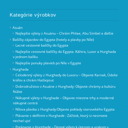
Kategórie výrobkov
Asuán
Najlepšie výlety z Asuánu – Chrám Philae, Abu Simbel a ďalšie
Balíčky zájazdov do Egypta (hotely a plavby po Níle)
Lacné cestovné balíčky do Egypta
Najlepšie cestovné balíčky do Egypta :Káhira, Luxor a Hurghada
v jednom balíku
Najlepšie ponuky plavieb po Níle v Egypte
Hurghada
Celodenný výlety z Hurghady do Luxoru – Objavte Karnak, Údolie
kráľov a chrám Hatšepsut
Dobrodružstvo v Asuáne z Hurghady: Objavte chrámy a kultúru
Núbie
Nákupné výlety v Hurghade – Objavte miestne trhy a moderné
nákupné centrá
Nílova plavba z Hurghady:Objavte poklady starovekého Egypta
Plávanie s delfínmi v Hurghade : Zážitok, ktorý si nesmiete
nechať ujsť
Potápanie v Hurghade – Denné výlety k útesom a vrakom v