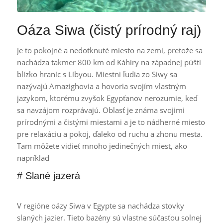
Oáza Siwa
(čistý prírodný raj)
Je to pokojné a nedotknuté miesto na zemi, pretože sa
nachádza takmer 800 km od Káhiry na západnej púšti
blízko hraníc s Líbyou. Miestni ľudia zo Siwy sa
nazývajú Amazighovia a hovoria svojím vlastným
jazykom, ktorému zvyšok Egypťanov nerozumie, keď
sa navzájom rozprávajú. Oblasť je známa svojimi
prírodnými a čistými miestami a je to nádherné miesto
pre relaxáciu a pokoj, ďaleko od ruchu a zhonu mesta.
Tam môžete vidieť mnoho jedinečných miest, ako
napríklad
# Slané jazerá
V regióne oázy Siwa v Egypte sa nachádza stovky
slaných jazier. Tieto bazény sú vlastne súčasťou solnej