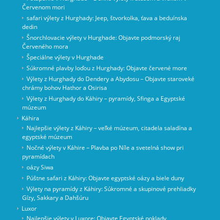
Červenom mori
safari výlety z Hurghady: Jeep, štvorkolka, ťava a beduínska
dedin
Šnorchlovacie výlety v Hurghade: Objavte podmorský raj
Červeného mora
Špeciálne výlety v Hurghade
Súkromné ​​plavby loďou z Hurghady: Objavte červené more
Výlety z Hurghady do Dendery a Abydosu – Objavte staroveké
chrámy bohov Hathor a Osirisa
Výlety z Hurghady do Káhiry – pyramídy, Sfinga a Egyptské
múzeum
Káhira
Najlepšie výlety z Káhiry – veľké múzeum, citadela saladína a
egyptské múzeum
Nočné výlety v Káhire – Plavba po Níle a svetelná show pri
pyramídach
oázy Siwa
Púštne safari z Káhiry: Objavte egyptské oázy a biele duny
Výlety na pyramídy z Káhiry: Súkromné a skupinové prehliadky
Gízy, Sakkary a Dahšúru
Luxor
Najlepšie výlety v Luxore: Objavte Egyptské poklady