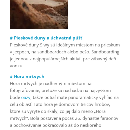
# Pieskové duny a úchvatná púšť
Pieskové duny Siwy sú ideálnym miestom na prieskum
v jeepoch, na sandboardoch alebo pešo. Sandboarding
je jednou z najpopulárnejších aktivít pre zábavný deň
vonku.
# Hora mŕtvych
Hora mŕtvych je nádherným miestom na
fotografovanie, pretože sa nachádza na najvyššom
bode
oázy
, takže odtiaľ máte panoramatický výhľad na
celú oblasť. Táto hora je domovom tisícov hrobov,
ktoré sú vyryté do skaly, čo jej dalo meno „Hora
mŕtvych“. Bola postavená počas 26. dynastie faraónov
a pochovávanie pokračovalo až do neskorého