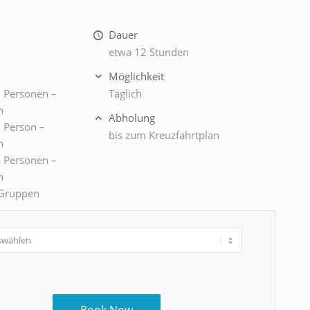
Dauer
etwa 12 Stunden
Möglichkeit
2 Personen –
Täglich
n
Abholung
1 Person –
bis zum Kreuzfahrtplan
n
4 Personen –
n
r Gruppen
Book Now