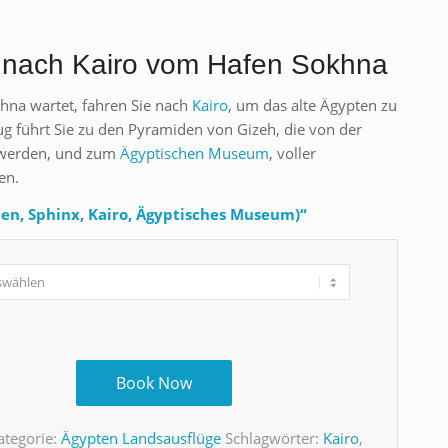
 nach Kairo vom Hafen Sokhna
khna wartet, fahren Sie nach
Kairo
, um das alte Ägypten zu
ug führt Sie zu den Pyramiden von Gizeh, die von der
 werden, und zum
Ägyptischen Museum
, voller
en.
n, Sphinx, Kairo, Ägyptisches Museum)“
Book Now
ategorie:
Ägypten Landsausflüge
Schlagwörter:
Kairo
,