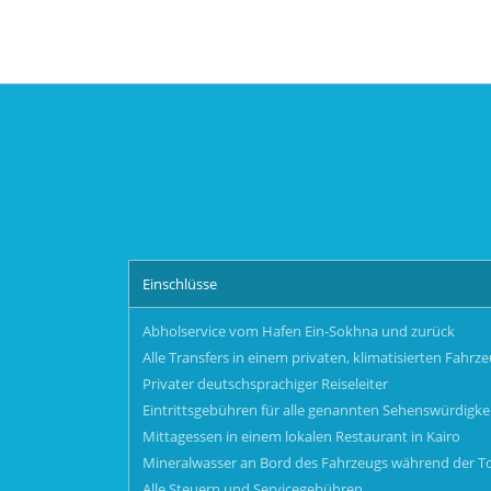
Einschlüsse
Abholservice vom Hafen Ein-Sokhna und zurück
Alle Transfers in einem privaten, klimatisierten Fahrz
Privater deutschsprachiger Reiseleiter
Eintrittsgebühren für alle genannten Sehenswürdigke
Mittagessen in einem lokalen Restaurant in Kairo
Mineralwasser an Bord des Fahrzeugs während der T
Alle Steuern und Servicegebühren