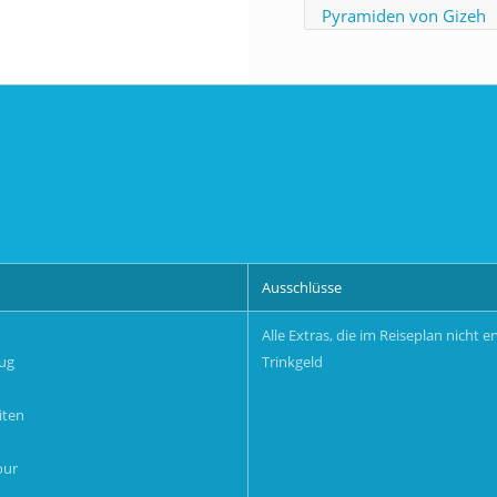
Pyramiden von Gizeh
Ausschlüsse
Alle Extras, die im Reiseplan nicht e
eug
Trinkgeld
iten
our