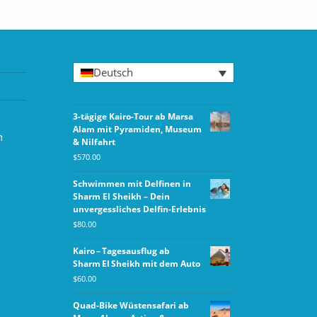
Deutsch
3-tägige Kairo-Tour ab Marsa
Alam mit Pyramiden, Museum
n
& Nilfahrt
$
570.00
Schwimmen mit Delfinen in
Sharm El Sheikh – Dein
unvergessliches Delfin-Erlebnis
$
80.00
Kairo – Tagesausflug ab
Sharm El Sheikh mit dem Auto
$
60.00
Quad-Bike Wüstensafari ab