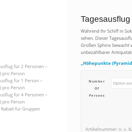
Tagesausflug
Während Ihr Schiff in So
sehen. Dieser Tagesausfl
Großen Sphinx bewacht
unbezahlbarer Antiquität
„Höhepunkte (Pyramide
Ausflug für 2 Personen –
) pro Person
Ausflug für 1 Person –
Number
) pro Person
Of
Ausflug für 4 Personen –
Persons
) pro Person
r Rabatt für Gruppen
Artikelnummer:
n. v.
K