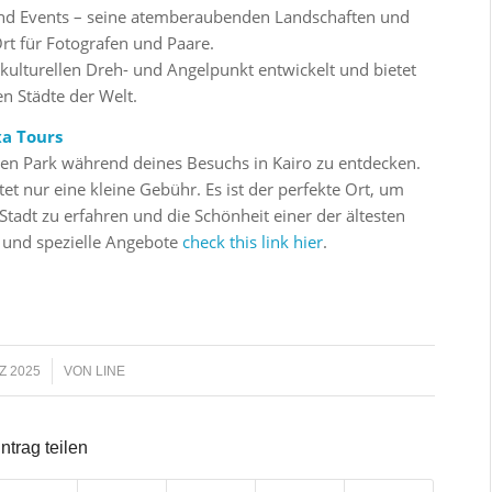
n und Events – seine atemberaubenden Landschaften und
rt für Fotografen und Paare.
 kulturellen Dreh- und Angelpunkt entwickelt und bietet
en Städte der Welt.
xa Tours
igen Park während deines Besuchs in Kairo zu entdecken.
stet nur eine kleine Gebühr. Es ist der perfekte Ort, um
tadt zu erfahren und die Schönheit einer der ältesten
s und spezielle Angebote
check this link hier
.
Z 2025
VON
LINE
ntrag teilen