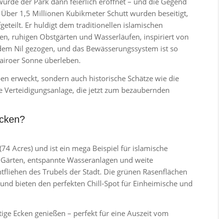
wurde der Park dann feierlich eröffnet – und die Gegend
ber 1,5 Millionen Kubikmeter Schutt wurden beseitigt,
geteilt. Er huldigt dem traditionellen islamischen
n, ruhigen Obstgärten und Wasserläufen, inspiriert von
dem Nil gezogen, und das Bewässerungssystem ist so
Kairoer Sonne überleben.
en erweckt, sondern auch historische Schätze wie die
he Verteidigungsanlage, die jetzt zum bezaubernden
ecken?
(74 Acres) und ist ein mega Beispiel für islamische
te Gärten, entspannte Wasseranlagen und weite
fliehen des Trubels der Stadt. Die grünen Rasenflächen
d bieten den perfekten Chill-Spot für Einheimische und
tige Ecken genießen – perfekt für eine Auszeit vom