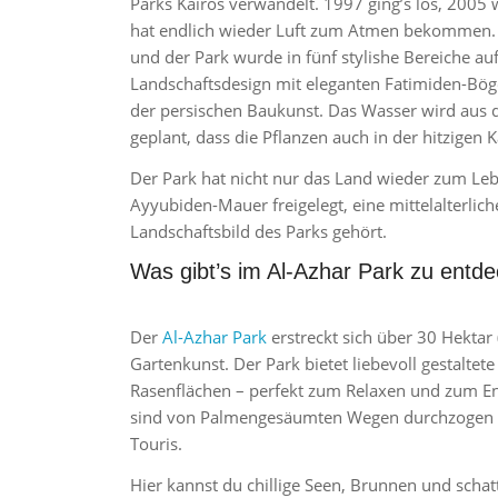
Parks Kairos verwandelt. 1997 ging’s los, 2005 
hat endlich wieder Luft zum Atmen bekommen. Ü
und der Park wurde in fünf stylishe Bereiche auf
Landschaftsdesign mit eleganten Fatimiden-Böge
der persischen Baukunst. Das Wasser wird aus 
geplant, dass die Pflanzen auch in der hitzigen 
Der Park hat nicht nur das Land wieder zum Leb
Ayyubiden-Mauer freigelegt, eine mittelalterlic
Landschaftsbild des Parks gehört.
Was gibt’s im Al-Azhar Park zu entd
Der
Al-Azhar Park
erstreckt sich über 30 Hektar 
Gartenkunst. Der Park bietet liebevoll gestalte
Rasenflächen – perfekt zum Relaxen und zum Ent
sind von Palmengesäumten Wegen durchzogen un
Touris.
Hier kannst du chillige Seen, Brunnen und schat