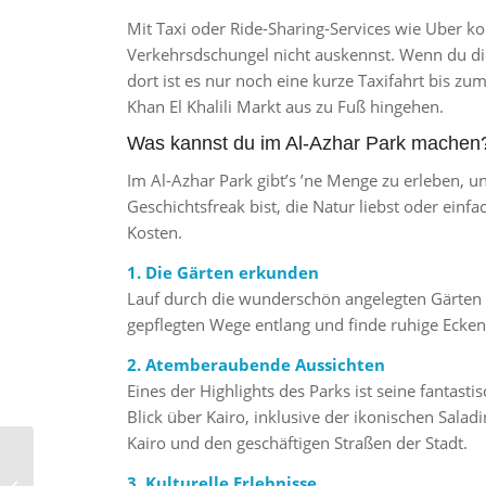
Mit Taxi oder Ride-Sharing-Services wie Uber k
Verkehrsdschungel nicht auskennst. Wenn du die
dort ist es nur noch eine kurze Taxifahrt bis 
Khan El Khalili Markt aus zu Fuß hingehen.
Was kannst du im Al-Azhar Park machen
Im Al-Azhar Park gibt’s ’ne Menge zu erleben, 
Geschichtsfreak bist, die Natur liebst oder einf
Kosten.
1. Die Gärten erkunden
Lauf durch die wunderschön angelegten Gärten d
gepflegten Wege entlang und finde ruhige Ecke
2. Atemberaubende Aussichten
Eines der Highlights des Parks ist seine fantast
Blick über Kairo, inklusive der ikonischen Sal
Kairo und den geschäftigen Straßen der Stadt.
Ägyptisches Visum:
3. Kulturelle Erlebnisse