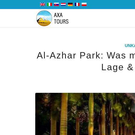
UNK
Al-Azhar Park: Was m
Lage &