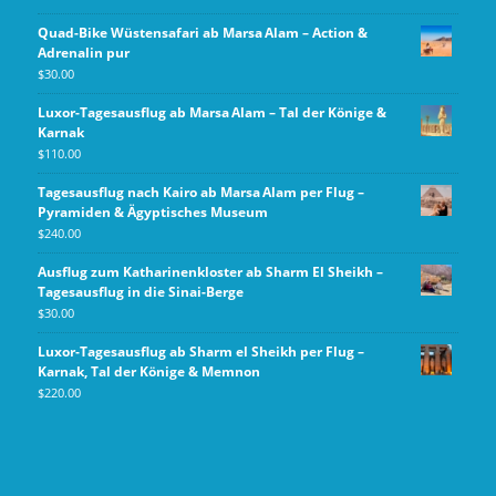
Quad-Bike Wüstensafari ab Marsa Alam – Action &
Adrenalin pur
$
30.00
Luxor-Tagesausflug ab Marsa Alam – Tal der Könige &
Karnak
$
110.00
Tagesausflug nach Kairo ab Marsa Alam per Flug –
Pyramiden & Ägyptisches Museum
$
240.00
Ausflug zum Katharinenkloster ab Sharm El Sheikh –
Tagesausflug in die Sinai-Berge
$
30.00
Luxor‑Tagesausflug ab Sharm el Sheikh per Flug –
Karnak, Tal der Könige & Memnon
$
220.00