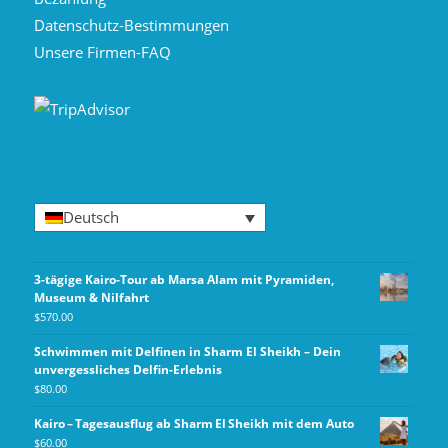
Datenschutz-Bestimmungen
Unsere Firmen-FAQ
Deutsch
3-tägige Kairo-Tour ab Marsa Alam mit Pyramiden,
Museum & Nilfahrt
$
570.00
Schwimmen mit Delfinen in Sharm El Sheikh – Dein
unvergessliches Delfin-Erlebnis
$
80.00
Kairo – Tagesausflug ab Sharm El Sheikh mit dem Auto
$
60.00