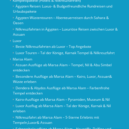
Komplettpakete (Hotels & Nilkreuzfahrten)
Ägypten Reisen: Luxus- & Budgetfreundliche Rundreisen und
Urlaubspakete
Ägypten Wüstentouren – Abenteuerreisen durch Sahara &
Oasen
Nilkreuzfahrten in Ägypten – Luxuriöse Reisen zwischen Luxor &
Assuan
Luxor
Beste Nilkreuzfahrten ab Luxor – Top Angebote
Luxor Touren – Tal der Könige, Karnak Tempel & Nilkreuzfahrt
Marsa Alam
Assuan Ausflüge ab Marsa Alam – Tempel, Nil & Abu Simbel
entdecken
Besondere Ausflüge ab Marsa Alam – Kairo, Luxor, Assuan&
Wüste erleben
Dendera & Abydos Ausflüge ab Marsa Alam – Farbenfrohe
Tempel entdecken
Kairo-Ausflüge ab Marsa Alam – Pyramiden, Museum & Nil
Luxor Ausflug ab Marsa Alam – Tal der Könige, Karnak & Nil
erleben
Nilkreuzfahrt ab Marsa Alam – 5-Sterne Erlebnis mit
Tempeln,Luxor& Assuan
Schnorchelausflüge ab Marsa Alam – Hausriffe, Delfine und