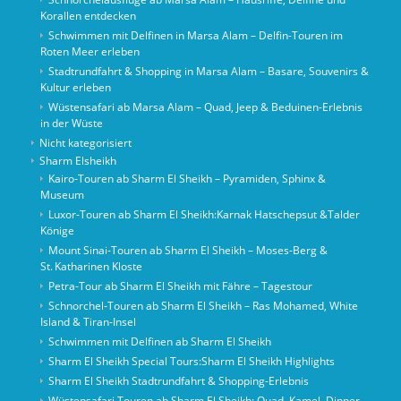
Korallen entdecken
Schwimmen mit Delfinen in Marsa Alam – Delfin-Touren im
Roten Meer erleben
Stadtrundfahrt & Shopping in Marsa Alam – Basare, Souvenirs &
Kultur erleben
Wüstensafari ab Marsa Alam – Quad, Jeep & Beduinen-Erlebnis
in der Wüste
Nicht kategorisiert
Sharm Elsheikh
Kairo‑Touren ab Sharm El Sheikh – Pyramiden, Sphinx &
Museum
Luxor-Touren ab Sharm El Sheikh:Karnak Hatschepsut &Talder
Könige
Mount Sinai‑Touren ab Sharm El Sheikh – Moses‑Berg &
St. Katharinen Kloste
Petra-Tour ab Sharm El Sheikh mit Fähre – Tagestour
Schnorchel‑Touren ab Sharm El Sheikh – Ras Mohamed, White
Island & Tiran‑Insel
Schwimmen mit Delfinen ab Sharm El Sheikh
Sharm El Sheikh Special Tours:Sharm El Sheikh Highlights
Sharm El Sheikh Stadtrundfahrt & Shopping-Erlebnis
Wüstensafari Touren ab Sharm El Sheikh: Quad, Kamel, Dinner