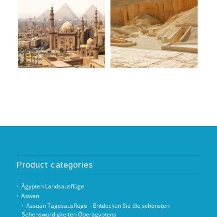
Product categories
Ägypten Landsausflüge
Aswan
Assuan Tagesausflüge – Entdecken Sie die schönsten
Sehenswürdigkeiten Oberägyptens