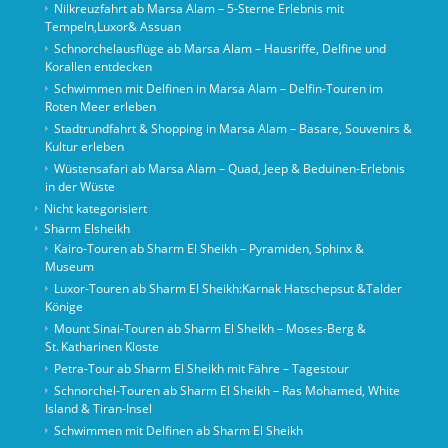
Nilkreuzfahrt ab Marsa Alam – 5-Sterne Erlebnis mit
Tempeln,Luxor& Assuan
Schnorchelausflüge ab Marsa Alam – Hausriffe, Delfine und
Korallen entdecken
Schwimmen mit Delfinen in Marsa Alam – Delfin-Touren im
Roten Meer erleben
Stadtrundfahrt & Shopping in Marsa Alam – Basare, Souvenirs &
Kultur erleben
Wüstensafari ab Marsa Alam – Quad, Jeep & Beduinen-Erlebnis
in der Wüste
Nicht kategorisiert
Sharm Elsheikh
Kairo‑Touren ab Sharm El Sheikh – Pyramiden, Sphinx &
Museum
Luxor-Touren ab Sharm El Sheikh:Karnak Hatschepsut &Talder
Könige
Mount Sinai‑Touren ab Sharm El Sheikh – Moses‑Berg &
St. Katharinen Kloste
Petra-Tour ab Sharm El Sheikh mit Fähre – Tagestour
Schnorchel‑Touren ab Sharm El Sheikh – Ras Mohamed, White
Island & Tiran‑Insel
Schwimmen mit Delfinen ab Sharm El Sheikh