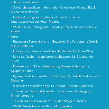
Schnorcheln & Inseln
Schnorchelausflüge in Hurghada – Giftun Insel, Orange Bay &
Meeresschildkröten
U-Boot-Ausflüge in Hurghada – Entdecken Sie die
Unterwasserwelt des Roten Meeres
Wüstensafari in Hurghada – Quad, Jeep & Beduinen-Abenteuer
erleben
Kairo
Besondere Touren in Kairo – Entdecken Sie Verborgene Orte &
lokale Erlebnisse
El Fayoum ab Kairo – Safari, Seenlandschaft & Tal der Wale
Kairo bei Nacht – Abendtouren zu Basaren, Nil & Lichter der
Stadt“
Kulturtouren in Kairo – Geschichte, Museen & das wahre
Ägypten erleben
Pyramiden-Touren ab Kairo – Entdecken Sie Gizeh, Sakkara und
Dahschur
Siwa Oase entdecken ab Kairo – Safari, Quellen & Salzseen
Touren nach Alexandria ab Kairo – Entdecken Sie Ägyptens
Mittelmeerperle
Touren nach Luxor ab Kairo – Tal der Könige & Karnak
Weiße Wüste Touren ab Kairo – Einzigartige