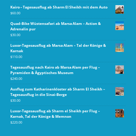
Kairo – Tagesausflug ab Sharm El Sheikh mit dem Auto
$
60.00
Quad-Bike Wüstensafari ab Marsa Alam – Action &
Adrenalin pur
$
30.00
Luxor-Tagesausflug ab Marsa Alam – Tal der Könige &
Karnak
$
110.00
Tagesausflug nach Kairo ab Marsa Alam per Flug –
Pyramiden & Ägyptisches Museum
$
240.00
Ausflug zum Katharinenkloster ab Sharm El Sheikh –
Tagesausflug in die Sinai-Berge
$
30.00
Luxor‑Tagesausflug ab Sharm el Sheikh per Flug –
Karnak, Tal der Könige & Memnon
$
220.00