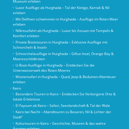
Museum erleben
Luxor Ausflüge ab Hurghada – Tal der Könige, Karnak & Nil
erleben
Mit Delfinen schwimmen in Hurghada – Ausflüge im Roten Meer
erleben
Nilkreuzfahrt ab Hurghada – Luxor bis Assuan mit Tempeln &
Komfort erleben
Private Bootstouren in Hurghada – Exklusive Ausflüge mit
Schnorcheln & Inseln
Schnorchelausflüge in Hurghada – Giftun Insel, Orange Bay &
Meeresschildkröten
U-Boot-Ausflüge in Hurghada – Entdecken Sie die
Unterwasserwelt des Roten Meeres
Wüstensafari in Hurghada – Quad, Jeep & Beduinen-Abenteuer
erleben
Kairo
Besondere Touren in Kairo – Entdecken Sie Verborgene Orte &
lokale Erlebnisse
El Fayoum ab Kairo – Safari, Seenlandschaft & Tal der Wale
Kairo bei Nacht – Abendtouren zu Basaren, Nil & Lichter der
Stadt“
Kulturtouren in Kairo – Geschichte, Museen & das wahre
Ägypten erleben