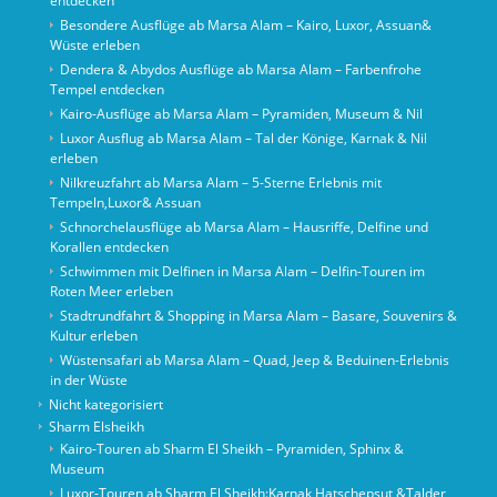
entdecken
Besondere Ausflüge ab Marsa Alam – Kairo, Luxor, Assuan&
Wüste erleben
Dendera & Abydos Ausflüge ab Marsa Alam – Farbenfrohe
Tempel entdecken
Kairo-Ausflüge ab Marsa Alam – Pyramiden, Museum & Nil
Luxor Ausflug ab Marsa Alam – Tal der Könige, Karnak & Nil
erleben
Nilkreuzfahrt ab Marsa Alam – 5-Sterne Erlebnis mit
Tempeln,Luxor& Assuan
Schnorchelausflüge ab Marsa Alam – Hausriffe, Delfine und
Korallen entdecken
Schwimmen mit Delfinen in Marsa Alam – Delfin-Touren im
Roten Meer erleben
Stadtrundfahrt & Shopping in Marsa Alam – Basare, Souvenirs &
Kultur erleben
Wüstensafari ab Marsa Alam – Quad, Jeep & Beduinen-Erlebnis
in der Wüste
Nicht kategorisiert
Sharm Elsheikh
Kairo‑Touren ab Sharm El Sheikh – Pyramiden, Sphinx &
Museum
Luxor-Touren ab Sharm El Sheikh:Karnak Hatschepsut &Talder