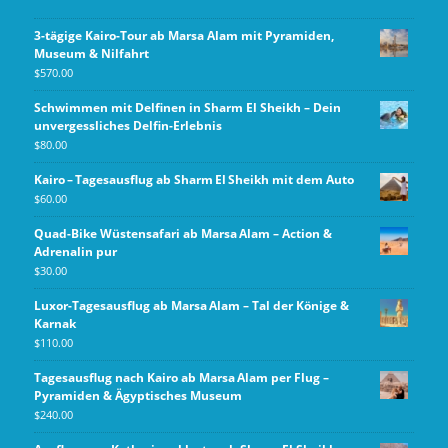
3-tägige Kairo-Tour ab Marsa Alam mit Pyramiden,
Museum & Nilfahrt
$
570.00
Schwimmen mit Delfinen in Sharm El Sheikh – Dein
unvergessliches Delfin-Erlebnis
$
80.00
Kairo – Tagesausflug ab Sharm El Sheikh mit dem Auto
$
60.00
Quad-Bike Wüstensafari ab Marsa Alam – Action &
Adrenalin pur
$
30.00
Luxor-Tagesausflug ab Marsa Alam – Tal der Könige &
Karnak
$
110.00
Tagesausflug nach Kairo ab Marsa Alam per Flug –
Pyramiden & Ägyptisches Museum
$
240.00