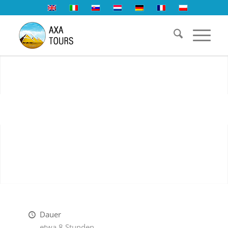
1
2
3
Dauer
etwa 8 Stunden