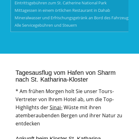
Eintrittsgebühren zum St. Catherine National Park
Mittagessen in einem örtlichen Restaurant in Dahab
Mineralwasser und Erfrischungsgetränk an Bord des Fahrzeugs
Alle Servicegebühren und Steuern
Tagesausflug vom Hafen von Sharm
nach St. Katharina-Kloster
* Am frühen Morgen holt Sie unser Tours-
Vertreter von Ihrem Hotel ab, um die Top-
Highlights der
Sinai-
Wüste mit ihren
atemberaubenden Bergen und ihrer Natur zu
entdecken
Ankunft beim Kloster St. Katharina