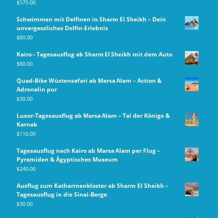
$
570.00
Schwimmen mit Delfinen in Sharm El Sheikh – Dein
unvergessliches Delfin-Erlebnis
$
80.00
Kairo – Tagesausflug ab Sharm El Sheikh mit dem Auto
$
60.00
Quad-Bike Wüstensafari ab Marsa Alam – Action &
Adrenalin pur
$
30.00
Luxor-Tagesausflug ab Marsa Alam – Tal der Könige &
Karnak
$
110.00
Tagesausflug nach Kairo ab Marsa Alam per Flug –
Pyramiden & Ägyptisches Museum
$
240.00
Ausflug zum Katharinenkloster ab Sharm El Sheikh –
Tagesausflug in die Sinai-Berge
$
30.00