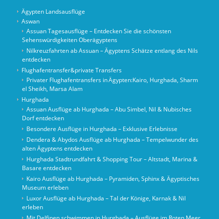
Ägypten Landsausflüge
Aswan
Assuan Tagesausflüge – Entdecken Sie die schönsten
Sehenswürdigkeiten Oberägyptens
Nilkreuzfahrten ab Assuan – Ägyptens Schätze entlang des Nils
entdecken
Flughafentransfer&private Transfers
Privater Flughafentransfers in Ägypten:Kairo, Hurghada, Sharm
el Sheikh, Marsa Alam
Hurghada
Assuan Ausflüge ab Hurghada – Abu Simbel, Nil & Nubisches
Dorf entdecken
Besondere Ausflüge in Hurghada – Exklusive Erlebnisse
Dendera & Abydos Ausflüge ab Hurghada – Tempelwunder des
alten Ägyptens entdecken
Hurghada Stadtrundfahrt & Shopping Tour – Altstadt, Marina &
Basare entdecken
Kairo Ausflüge ab Hurghada – Pyramiden, Sphinx & Ägyptisches
Museum erleben
Luxor Ausflüge ab Hurghada – Tal der Könige, Karnak & Nil
erleben
Mit Delfinen schwimmen in Hurghada – Ausflüge im Roten Meer