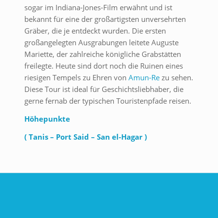
sogar im Indiana-Jones-Film erwähnt und ist
bekannt für eine der großartigsten unversehrten
Gräber, die je entdeckt wurden. Die ersten
großangelegten Ausgrabungen leitete Auguste
Mariette, der zahlreiche königliche Grabstätten
freilegte. Heute sind dort noch die Ruinen eines
riesigen Tempels zu Ehren von
Amun-Re
zu sehen.
Diese Tour ist ideal für Geschichtsliebhaber, die
gerne fernab der typischen Touristenpfade reisen.
Höhepunkte
( Tanis – Port Said – San el-Hagar )