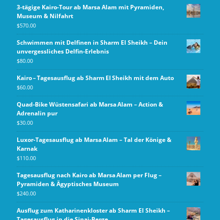
3-tägige Kairo-Tour ab Marsa Alam mit Pyramiden,
Museum & Nilfahrt
$
570.00
Schwimmen mit Delfinen in Sharm El Sheikh – Dein
unvergessliches Delfin-Erlebnis
$
80.00
Kairo – Tagesausflug ab Sharm El Sheikh mit dem Auto
$
60.00
Quad-Bike Wüstensafari ab Marsa Alam – Action &
Adrenalin pur
$
30.00
Luxor-Tagesausflug ab Marsa Alam – Tal der Könige &
Karnak
$
110.00
Tagesausflug nach Kairo ab Marsa Alam per Flug –
Pyramiden & Ägyptisches Museum
$
240.00
Ausflug zum Katharinenkloster ab Sharm El Sheikh –
Tagesausflug in die Sinai-Berge