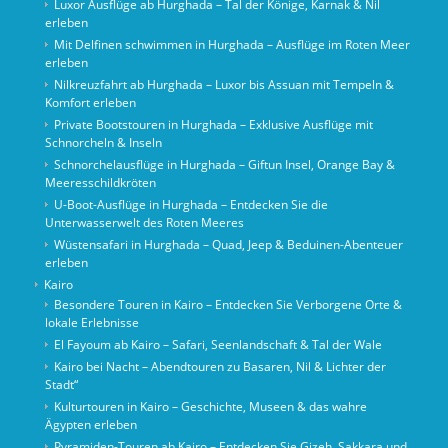
Luxor Ausflüge ab Hurghada – Tal der Könige, Karnak & Nil
erleben
Mit Delfinen schwimmen in Hurghada – Ausflüge im Roten Meer
erleben
Nilkreuzfahrt ab Hurghada – Luxor bis Assuan mit Tempeln &
Komfort erleben
Private Bootstouren in Hurghada – Exklusive Ausflüge mit
Schnorcheln & Inseln
Schnorchelausflüge in Hurghada – Giftun Insel, Orange Bay &
Meeresschildkröten
U-Boot-Ausflüge in Hurghada – Entdecken Sie die
Unterwasserwelt des Roten Meeres
Wüstensafari in Hurghada – Quad, Jeep & Beduinen-Abenteuer
erleben
Kairo
Besondere Touren in Kairo – Entdecken Sie Verborgene Orte &
lokale Erlebnisse
El Fayoum ab Kairo – Safari, Seenlandschaft & Tal der Wale
Kairo bei Nacht – Abendtouren zu Basaren, Nil & Lichter der
Stadt“
Kulturtouren in Kairo – Geschichte, Museen & das wahre
Ägypten erleben
Pyramiden-Touren ab Kairo – Entdecken Sie Gizeh, Sakkara und