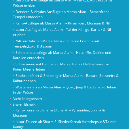
Besondere Ausflüge ab Marsa Alam – Kairo, Luxor, Assuan&
Wüste erleben
Dendera & Abydos Ausflüge ab Marsa Alam – Farbenfrohe
Tempel entdecken
Kairo-Ausflüge ab Marsa Alam – Pyramiden, Museum & Nil
Luxor Ausflug ab Marsa Alam – Tal der Könige, Karnak & Nil
erleben
Nilkreuzfahrt ab Marsa Alam – 5-Sterne Erlebnis mit
Tempeln,Luxor& Assuan
Schnorchelausflüge ab Marsa Alam – Hausriffe, Delfine und
Korallen entdecken
Schwimmen mit Delfinen in Marsa Alam – Delfin-Touren im
Roten Meer erleben
Stadtrundfahrt & Shopping in Marsa Alam – Basare, Souvenirs &
Kultur erleben
Wüstensafari ab Marsa Alam – Quad, Jeep & Beduinen-Erlebnis
in der Wüste
Nicht kategorisiert
Sharm Elsheikh
Kairo‑Touren ab Sharm El Sheikh – Pyramiden, Sphinx &
Museum
Luxor-Touren ab Sharm El Sheikh:Karnak Hatschepsut &Talder
Könige