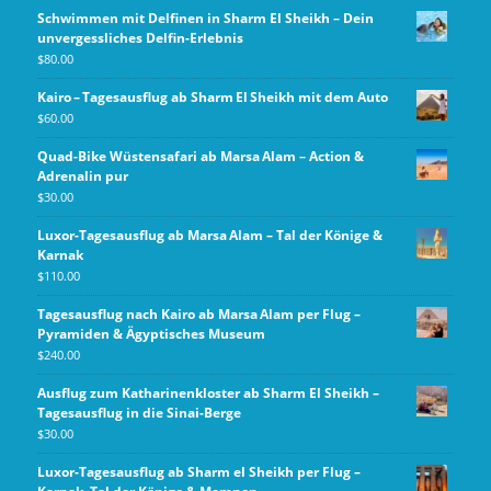
Schwimmen mit Delfinen in Sharm El Sheikh – Dein
unvergessliches Delfin-Erlebnis
$
80.00
Kairo – Tagesausflug ab Sharm El Sheikh mit dem Auto
$
60.00
Quad-Bike Wüstensafari ab Marsa Alam – Action &
Adrenalin pur
$
30.00
Luxor-Tagesausflug ab Marsa Alam – Tal der Könige &
Karnak
$
110.00
Tagesausflug nach Kairo ab Marsa Alam per Flug –
Pyramiden & Ägyptisches Museum
$
240.00
Ausflug zum Katharinenkloster ab Sharm El Sheikh –
Tagesausflug in die Sinai-Berge
$
30.00
Luxor‑Tagesausflug ab Sharm el Sheikh per Flug –