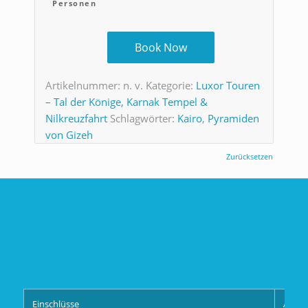
Personen
Book Now
Artikelnummer:
n. v.
Kategorie:
Luxor Touren
– Tal der Könige, Karnak Tempel &
Nilkreuzfahrt
Schlagwörter:
Kairo
,
Pyramiden
von Gizeh
Zurücksetzen
Einschlüsse
Aussc