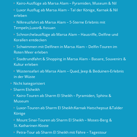
Kairo-Ausflüge ab Marsa Alam – Pyramiden, Museum & Nil
Luxor Ausflug ab Marsa Alam – Tal der Könige, Karnak & Nil
erleben
Nilkreuzfahrt ab Marsa Alam – 5-Sterne Erlebnis mit
Tempeln,Luxor& Assuan
Schnorchelausflüge ab Marsa Alam – Hausriffe, Delfine und
Korallen entdecken
Schwimmen mit Delfinen in Marsa Alam – Delfin-Touren im
Roten Meer erleben
Stadtrundfahrt & Shopping in Marsa Alam – Basare, Souvenirs &
Kultur erleben
Wüstensafari ab Marsa Alam – Quad, Jeep & Beduinen-Erlebnis
in der Wüste
Nicht kategorisiert
Sharm Elsheikh
Kairo‑Touren ab Sharm El Sheikh – Pyramiden, Sphinx &
Museum
Luxor-Touren ab Sharm El Sheikh:Karnak Hatschepsut &Talder
Könige
Mount Sinai‑Touren ab Sharm El Sheikh – Moses‑Berg &
St. Katharinen Kloste
Petra-Tour ab Sharm El Sheikh mit Fähre – Tagestour