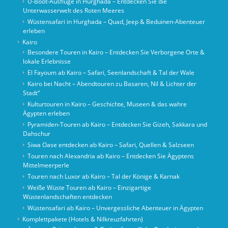
U-Boot-Ausflüge in Hurghada – Entdecken Sie die
Unterwasserwelt des Roten Meeres
Wüstensafari in Hurghada – Quad, Jeep & Beduinen-Abenteuer
erleben
Kairo
Besondere Touren in Kairo – Entdecken Sie Verborgene Orte &
lokale Erlebnisse
El Fayoum ab Kairo – Safari, Seenlandschaft & Tal der Wale
Kairo bei Nacht – Abendtouren zu Basaren, Nil & Lichter der
Stadt“
Kulturtouren in Kairo – Geschichte, Museen & das wahre
Ägypten erleben
Pyramiden-Touren ab Kairo – Entdecken Sie Gizeh, Sakkara und
Dahschur
Siwa Oase entdecken ab Kairo – Safari, Quellen & Salzseen
Touren nach Alexandria ab Kairo – Entdecken Sie Ägyptens
Mittelmeerperle
Touren nach Luxor ab Kairo – Tal der Könige & Karnak
Weiße Wüste Touren ab Kairo – Einzigartige
Wüstenlandschaften entdecken
Wüstensafari ab Kairo – Unvergessliche Abenteuer in Ägypten
Komplettpakete (Hotels & Nilkreuzfahrten)