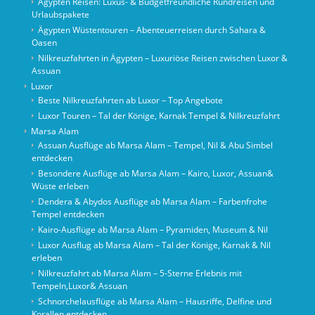
Ägypten Reisen: Luxus- & Budgetfreundliche Rundreisen und
Urlaubspakete
Ägypten Wüstentouren – Abenteuerreisen durch Sahara &
Oasen
Nilkreuzfahrten in Ägypten – Luxuriöse Reisen zwischen Luxor &
Assuan
Luxor
Beste Nilkreuzfahrten ab Luxor – Top Angebote
Luxor Touren – Tal der Könige, Karnak Tempel & Nilkreuzfahrt
Marsa Alam
Assuan Ausflüge ab Marsa Alam – Tempel, Nil & Abu Simbel
entdecken
Besondere Ausflüge ab Marsa Alam – Kairo, Luxor, Assuan&
Wüste erleben
Dendera & Abydos Ausflüge ab Marsa Alam – Farbenfrohe
Tempel entdecken
Kairo-Ausflüge ab Marsa Alam – Pyramiden, Museum & Nil
Luxor Ausflug ab Marsa Alam – Tal der Könige, Karnak & Nil
erleben
Nilkreuzfahrt ab Marsa Alam – 5-Sterne Erlebnis mit
Tempeln,Luxor& Assuan
Schnorchelausflüge ab Marsa Alam – Hausriffe, Delfine und
Korallen entdecken