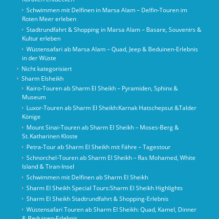
Schwimmen mit Delfinen in Marsa Alam – Delfin-Touren im
Roten Meer erleben
Stadtrundfahrt & Shopping in Marsa Alam – Basare, Souvenirs &
Kultur erleben
Wüstensafari ab Marsa Alam – Quad, Jeep & Beduinen-Erlebnis
in der Wüste
Nicht kategorisiert
Sharm Elsheikh
Kairo‑Touren ab Sharm El Sheikh – Pyramiden, Sphinx &
Museum
Luxor-Touren ab Sharm El Sheikh:Karnak Hatschepsut &Talder
Könige
Mount Sinai‑Touren ab Sharm El Sheikh – Moses‑Berg &
St. Katharinen Kloste
Petra-Tour ab Sharm El Sheikh mit Fähre – Tagestour
Schnorchel‑Touren ab Sharm El Sheikh – Ras Mohamed, White
Island & Tiran‑Insel
Schwimmen mit Delfinen ab Sharm El Sheikh
Sharm El Sheikh Special Tours:Sharm El Sheikh Highlights
Sharm El Sheikh Stadtrundfahrt & Shopping-Erlebnis
Wüstensafari Touren ab Sharm El Sheikh: Quad, Kamel, Dinner
& Beduinen‑Erlebnis