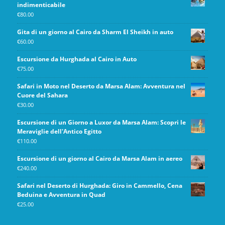
indimenticabile
€
80.00
Gita di un giorno al Cairo da Sharm El Sheikh in auto
€
60.00
Escursione da Hurghada al Cairo in Auto
€
75.00
Safari in Moto nel Deserto da Marsa Alam: Avventura nel
Cuore del Sahara
€
30.00
Escursione di un Giorno a Luxor da Marsa Alam: Scopri le
Meraviglie dell'Antico Egitto
€
110.00
Escursione di un giorno al Cairo da Marsa Alam in aereo
€
240.00
Safari nel Deserto di Hurghada: Giro in Cammello, Cena
Beduina e Avventura in Quad
€
25.00