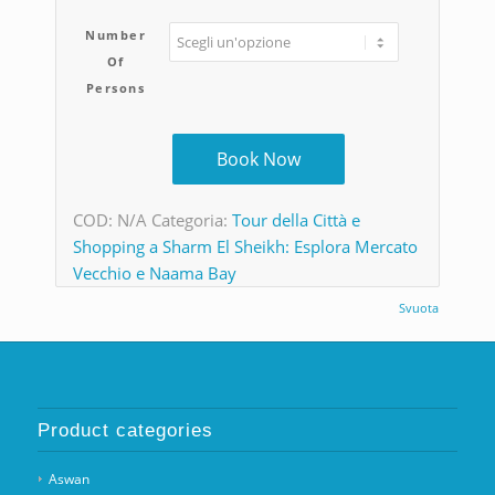
Number
Of
Persons
Book Now
COD:
N/A
Categoria:
Tour della Città e
Shopping a Sharm El Sheikh: Esplora Mercato
Vecchio e Naama Bay
Svuota
Product categories
Aswan