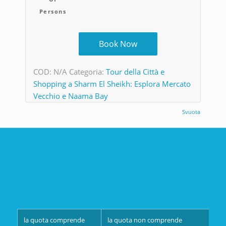
Persons
Book Now
COD:
N/A
Categoria:
Tour della Città e
Shopping a Sharm El Sheikh: Esplora Mercato
Vecchio e Naama Bay
Svuota
la quota comprende
la quota non comprende