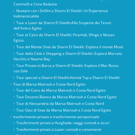
Cammelli e Cena Beduina
Nuotare con i Delfini a Sharm El Sheikh: Un'Esperienza
Indimenticabile
Tour a Luxor da Sharm El Sheikh:Alla Scoperta dei Tesori
dell'Antico Egitto
Tour al Cairo da Sharm El Sheikh: Piramidi, Sfinge e Museo
Egizio.
Tour del Monte Sinai da Sharm El Sheikh. Esplora il monte Mosè
Tour della Città e Shopping a Sharm El Sheikh: Esplora Mercato
Vecchio e Naama Bay
Tour Privato in Barca a Sharm El Sheikh: Esplora il Mar Rosso
con Stile
Tour speciali a Sharm El Sheikh:Attività Top a Sharm El Sheikh
Tour di Marsa Matrouh e Costa Nord Egitto
Tour del Cairo da Marsa Matrouh e Costa Nord Egitto
Tour Deserto Bianco da Marsa Matrouh e Costa Nord Egitto
Tour di Alessandria da Marsa Matrouh e Costa Nord
Tour Oasi di Siwa da Marsa Matrouh e Costa Nord Egitto
trasferimento privato e trasferimento aeroportuale
Trasferimenti privati ​​a Hurghada: viaggi comodi e sicuri
Trasferimenti privati ​​a Luxor: comodi e convenienti