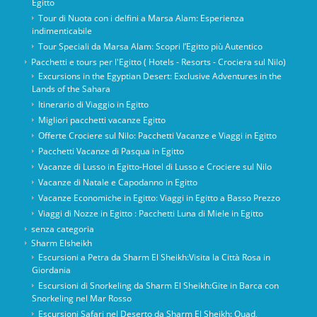
Egitto
Tour di Nuota con i delfini a Marsa Alam: Esperienza
indimenticabile
Tour Speciali da Marsa Alam: Scopri l’Egitto più Autentico
Pacchetti e tours per l'Egitto ( Hotels - Resorts - Crociera sul Nilo)
Excursions in the Egyptian Desert: Exclusive Adventures in the
Lands of the Sahara
Itinerario di Viaggio in Egitto
Migliori pacchetti vacanze Egitto
Offerte Crociere sul Nilo: Pacchetti Vacanze e Viaggi in Egitto
Pacchetti Vacanze di Pasqua in Egitto
Vacanze di Lusso in Egitto-Hotel di Lusso e Crociere sul Nilo
Vacanze di Natale e Capodanno in Egitto
Vacanze Economiche in Egitto: Viaggi in Egitto a Basso Prezzo
Viaggi di Nozze in Egitto : Pacchetti Luna di Miele in Egitto
senza categoria
Sharm Elsheikh
Escursioni a Petra da Sharm El Sheikh:Visita la Città Rosa in
Giordania
Escursioni di Snorkeling da Sharm El Sheikh:Gite in Barca con
Snorkeling nel Mar Rosso
Escursioni Safari nel Deserto da Sharm El Sheikh: Quad,