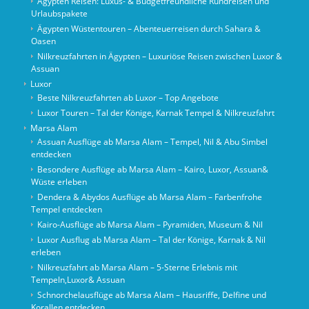
Ägypten Reisen: Luxus- & Budgetfreundliche Rundreisen und
Urlaubspakete
Ägypten Wüstentouren – Abenteuerreisen durch Sahara &
Oasen
Nilkreuzfahrten in Ägypten – Luxuriöse Reisen zwischen Luxor &
Assuan
Luxor
Beste Nilkreuzfahrten ab Luxor – Top Angebote
Luxor Touren – Tal der Könige, Karnak Tempel & Nilkreuzfahrt
Marsa Alam
Assuan Ausflüge ab Marsa Alam – Tempel, Nil & Abu Simbel
entdecken
Besondere Ausflüge ab Marsa Alam – Kairo, Luxor, Assuan&
Wüste erleben
Dendera & Abydos Ausflüge ab Marsa Alam – Farbenfrohe
Tempel entdecken
Kairo-Ausflüge ab Marsa Alam – Pyramiden, Museum & Nil
Luxor Ausflug ab Marsa Alam – Tal der Könige, Karnak & Nil
erleben
Nilkreuzfahrt ab Marsa Alam – 5-Sterne Erlebnis mit
Tempeln,Luxor& Assuan
Schnorchelausflüge ab Marsa Alam – Hausriffe, Delfine und
Korallen entdecken