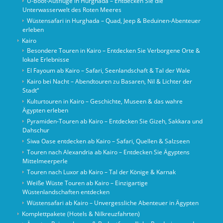
U-Boot-Ausflüge in Hurghada – Entdecken Sie die
Unterwasserwelt des Roten Meeres
Wüstensafari in Hurghada – Quad, Jeep & Beduinen-Abenteuer
erleben
Kairo
Besondere Touren in Kairo – Entdecken Sie Verborgene Orte &
lokale Erlebnisse
El Fayoum ab Kairo – Safari, Seenlandschaft & Tal der Wale
Kairo bei Nacht – Abendtouren zu Basaren, Nil & Lichter der
Stadt“
Kulturtouren in Kairo – Geschichte, Museen & das wahre
Ägypten erleben
Pyramiden-Touren ab Kairo – Entdecken Sie Gizeh, Sakkara und
Dahschur
Siwa Oase entdecken ab Kairo – Safari, Quellen & Salzseen
Touren nach Alexandria ab Kairo – Entdecken Sie Ägyptens
Mittelmeerperle
Touren nach Luxor ab Kairo – Tal der Könige & Karnak
Weiße Wüste Touren ab Kairo – Einzigartige
Wüstenlandschaften entdecken
Wüstensafari ab Kairo – Unvergessliche Abenteuer in Ägypten
Komplettpakete (Hotels & Nilkreuzfahrten)