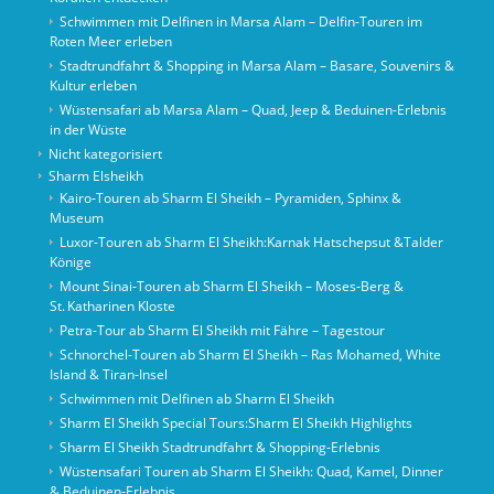
Schwimmen mit Delfinen in Marsa Alam – Delfin-Touren im
Roten Meer erleben
Stadtrundfahrt & Shopping in Marsa Alam – Basare, Souvenirs &
Kultur erleben
Wüstensafari ab Marsa Alam – Quad, Jeep & Beduinen-Erlebnis
in der Wüste
Nicht kategorisiert
Sharm Elsheikh
Kairo‑Touren ab Sharm El Sheikh – Pyramiden, Sphinx &
Museum
Luxor-Touren ab Sharm El Sheikh:Karnak Hatschepsut &Talder
Könige
Mount Sinai‑Touren ab Sharm El Sheikh – Moses‑Berg &
St. Katharinen Kloste
Petra-Tour ab Sharm El Sheikh mit Fähre – Tagestour
Schnorchel‑Touren ab Sharm El Sheikh – Ras Mohamed, White
Island & Tiran‑Insel
Schwimmen mit Delfinen ab Sharm El Sheikh
Sharm El Sheikh Special Tours:Sharm El Sheikh Highlights
Sharm El Sheikh Stadtrundfahrt & Shopping-Erlebnis
Wüstensafari Touren ab Sharm El Sheikh: Quad, Kamel, Dinner
& Beduinen‑Erlebnis