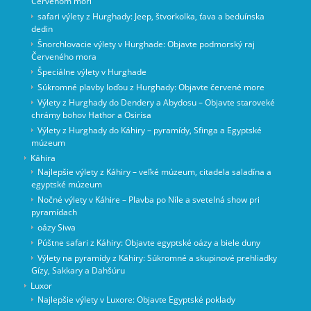
Červenom mori
safari výlety z Hurghady: Jeep, štvorkolka, ťava a beduínska
dedin
Šnorchlovacie výlety v Hurghade: Objavte podmorský raj
Červeného mora
Špeciálne výlety v Hurghade
Súkromné ​​plavby loďou z Hurghady: Objavte červené more
Výlety z Hurghady do Dendery a Abydosu – Objavte staroveké
chrámy bohov Hathor a Osirisa
Výlety z Hurghady do Káhiry – pyramídy, Sfinga a Egyptské
múzeum
Káhira
Najlepšie výlety z Káhiry – veľké múzeum, citadela saladína a
egyptské múzeum
Nočné výlety v Káhire – Plavba po Níle a svetelná show pri
pyramídach
oázy Siwa
Púštne safari z Káhiry: Objavte egyptské oázy a biele duny
Výlety na pyramídy z Káhiry: Súkromné a skupinové prehliadky
Gízy, Sakkary a Dahšúru
Luxor
Najlepšie výlety v Luxore: Objavte Egyptské poklady