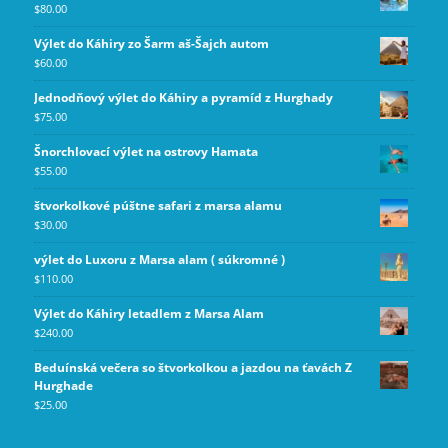
$
80.00
Výlet do Káhiry zo Šarm aš-Šajch autom
$
60.00
Jednodňový výlet do Káhiry a pyramíd z Hurghady
$
75.00
Šnorchlovací výlet na ostrovy Hamata
$
55.00
štvorkolkové púštne safari z marsa alamu
$
30.00
výlet do Luxoru z Marsa alam ( súkromné )
$
110.00
Výlet do Káhiry letadlem z Marsa Alam
$
240.00
Beduínská večera so štvorkolkou a jazdou na ťavách Z
Hurghade
$
25.00