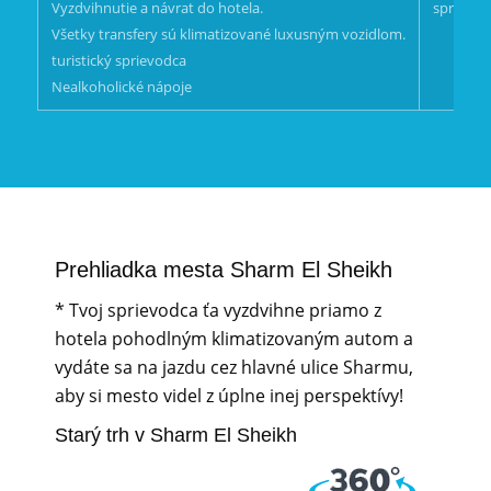
Vyzdvihnutie a návrat do hotela.
sprepitn
Všetky transfery sú klimatizované luxusným vozidlom.
turistický sprievodca
Nealkoholické nápoje
Prehliadka mesta Sharm El Sheikh
* Tvoj sprievodca ťa vyzdvihne priamo z
hotela pohodlným klimatizovaným autom a
vydáte sa na jazdu cez hlavné ulice Sharmu,
aby si mesto videl z úplne inej perspektívy!
Starý trh v Sharm El Sheikh