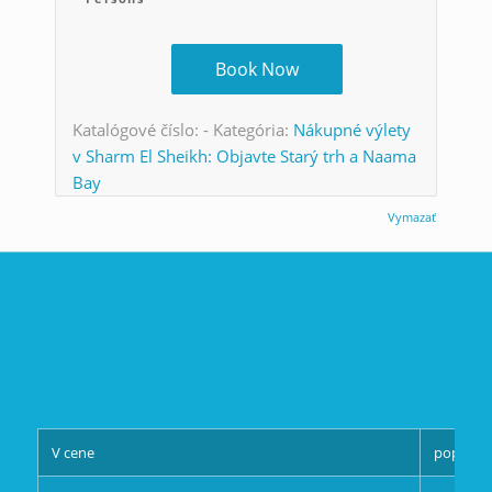
Book Now
Katalógové číslo:
-
Kategória:
Nákupné výlety
v Sharm El Sheikh: Objavte Starý trh a Naama
Bay
Vymazať
V cene
poplato