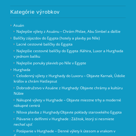
Kategórie výrobkov
Asuán
Najlepšie výlety z Asuánu – Chrám Philae, Abu Simbel a ďalšie
Balíčky zájazdov do Egypta (hotely a plavby po Níle)
Lacné cestovné balíčky do Egypta
Najlepšie cestovné balíčky do Egypta :Káhira, Luxor a Hurghada
v jednom balíku
Najlepšie ponuky plavieb po Níle v Egypte
Hurghada
Celodenný výlety z Hurghady do Luxoru – Objavte Karnak, Údolie
kráľov a chrám Hatšepsut
Dobrodružstvo v Asuáne z Hurghady: Objavte chrámy a kultúru
Núbie
Nákupné výlety v Hurghade – Objavte miestne trhy a moderné
nákupné centrá
Nílova plavba z Hurghady:Objavte poklady starovekého Egypta
Plávanie s delfínmi v Hurghade : Zážitok, ktorý si nesmiete
nechať ujsť
Potápanie v Hurghade – Denné výlety k útesom a vrakom v