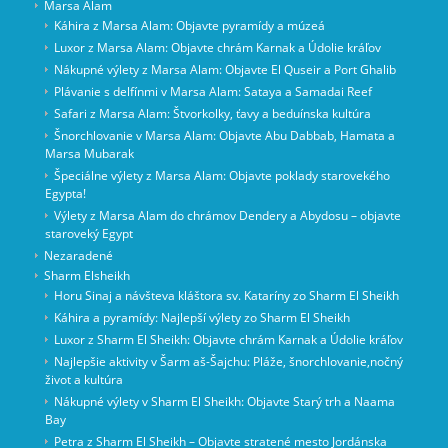
Marsa Alam
Káhira z Marsa Alam: Objavte pyramídy a múzeá
Luxor z Marsa Alam: Objavte chrám Karnak a Údolie kráľov
Nákupné výlety z Marsa Alam: Objavte El Quseir a Port Ghalib
Plávanie s delfínmi v Marsa Alam: Sataya a Samadai Reef
Safari z Marsa Alam: Štvorkolky, ťavy a beduínska kultúra
Šnorchlovanie v Marsa Alam: Objavte Abu Dabbab, Hamata a
Marsa Mubarak
Špeciálne výlety z Marsa Alam: Objavte poklady starovekého
Egypta!
Výlety z Marsa Alam do chrámov Dendery a Abydosu – objavte
staroveký Egypt
Nezaradené
Sharm Elsheikh
Horu Sinaj a návšteva kláštora sv. Kataríny zo Sharm El Sheikh
Káhira a pyramídy: Najlepší výlety zo Sharm El Sheikh
Luxor z Sharm El Sheikh: Objavte chrám Karnak a Údolie kráľov
Najlepšie aktivity v Šarm aš-Šajchu: Pláže, šnorchlovanie,nočný
život a kultúra
Nákupné výlety v Sharm El Sheikh: Objavte Starý trh a Naama
Bay
Petra z Sharm El Sheikh – Objavte stratené mesto Jordánska