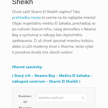
Sheikh
Chceš zažiť Sharm El Sheikh naplno? Táto
prehliadka mesta
ťa vezme na tie najlepšie miesta!
Objav majestátnu mešitu El Sahaba, prechádzaj sa
po rušnom Starom trhu, nasaj atmosféru v Neama
Bay a vychutnaj si nákupy bez zbytočného
zjednávania. Či už chceš spoznať miestnu kultúru
alebo si užiť moderný život v Sharme, tento výlet
ti ponúkne skvelý mix oboch svetov!
Hlavné zastávky:
( Starý trh – Neama Bay – Mešita El Sahaba –
nákupné centrum – Sharm El Sheikh )
Number
Of
Persons