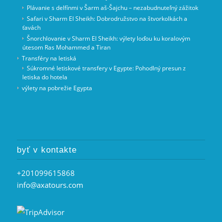
Plávanie s delfínmi v Šarm aš-Šajchu – nezabudnuteľný zážitok
Safari v Sharm El Sheikh: Dobrodružstvo na štvorkolkách a
ťavách
Šnorchlovanie v Sharm El Sheikh: výlety loďou ku koralovým
útesom Ras Mohammed a Tiran
Transféry na letiská
Súkromné letiskové transfery v Egypte: Pohodlný presun z
letiska do hotela
výlety na pobrežie Egypta
byť v kontakte
+201099615868
info@axatours.com