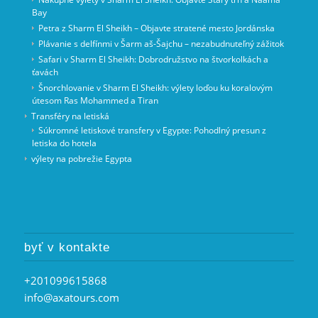
Bay
Petra z Sharm El Sheikh – Objavte stratené mesto Jordánska
Plávanie s delfínmi v Šarm aš-Šajchu – nezabudnuteľný zážitok
Safari v Sharm El Sheikh: Dobrodružstvo na štvorkolkách a
ťavách
Šnorchlovanie v Sharm El Sheikh: výlety loďou ku koralovým
útesom Ras Mohammed a Tiran
Transféry na letiská
Súkromné letiskové transfery v Egypte: Pohodlný presun z
letiska do hotela
výlety na pobrežie Egypta
byť v kontakte
+201099615868
info@axatours.com