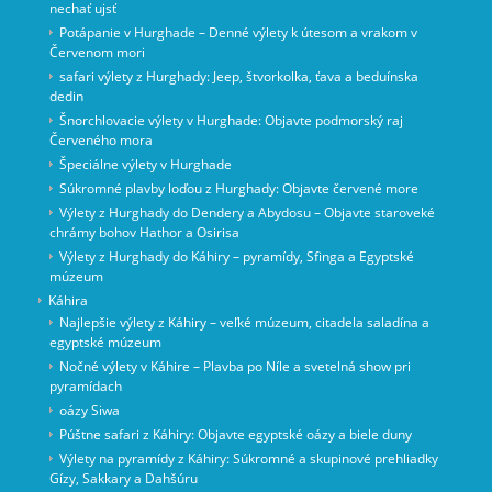
nechať ujsť
Potápanie v Hurghade – Denné výlety k útesom a vrakom v
Červenom mori
safari výlety z Hurghady: Jeep, štvorkolka, ťava a beduínska
dedin
Šnorchlovacie výlety v Hurghade: Objavte podmorský raj
Červeného mora
Špeciálne výlety v Hurghade
Súkromné ​​plavby loďou z Hurghady: Objavte červené more
Výlety z Hurghady do Dendery a Abydosu – Objavte staroveké
chrámy bohov Hathor a Osirisa
Výlety z Hurghady do Káhiry – pyramídy, Sfinga a Egyptské
múzeum
Káhira
Najlepšie výlety z Káhiry – veľké múzeum, citadela saladína a
egyptské múzeum
Nočné výlety v Káhire – Plavba po Níle a svetelná show pri
pyramídach
oázy Siwa
Púštne safari z Káhiry: Objavte egyptské oázy a biele duny
Výlety na pyramídy z Káhiry: Súkromné a skupinové prehliadky
Gízy, Sakkary a Dahšúru