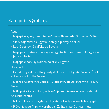
Kategórie výrobkov
Asuán
Najlepšie výlety z Asuánu – Chrám Philae, Abu Simbel a ďalšie
Balíčky zájazdov do Egypta (hotely a plavby po Níle)
Lacné cestovné balíčky do Egypta
Najlepšie cestovné balíčky do Egypta :Káhira, Luxor a Hurghada
v jednom balíku
Najlepšie ponuky plavieb po Níle v Egypte
Hurghada
Celodenný výlety z Hurghady do Luxoru – Objavte Karnak, Údolie
kráľov a chrám Hatšepsut
Dobrodružstvo v Asuáne z Hurghady: Objavte chrámy a kultúru
Núbie
Nákupné výlety v Hurghade – Objavte miestne trhy a moderné
nákupné centrá
Nílova plavba z Hurghady:Objavte poklady starovekého Egypta
Plávanie s delfínmi v Hurghade : Zážitok, ktorý si nesmiete