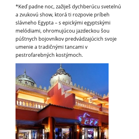
*Keď padne noc, zažiješ dychberúcu svetelnú
a zvukovú show, ktorá ti rozpovie príbeh
slávneho Egypta – s epickými egyptskými
melódiami, ohromujúcou jazdeckou šou
púštnych bojovníkov predvádzajúcich svoje
umenie a tradičnými tancami v
pestrofarebných kostýmoch.