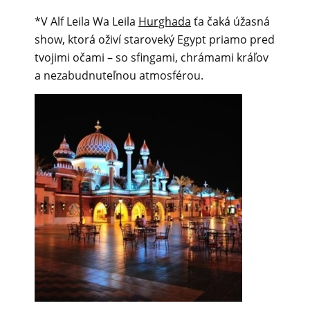
*V Alf Leila Wa Leila
Hurghada
ťa čaká úžasná
show, ktorá oživí staroveký Egypt priamo pred
tvojimi očami – so sfingami, chrámami kráľov
a nezabudnuteľnou atmosférou.