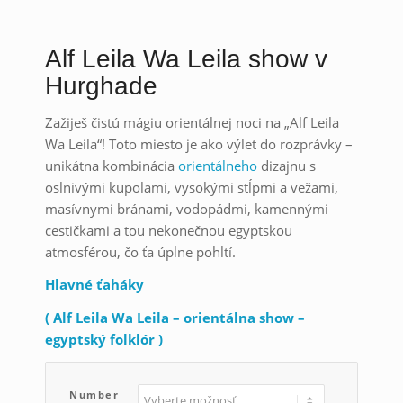
Alf Leila Wa Leila show v
Hurghade
Zažiješ čistú mágiu orientálnej noci na „Alf Leila
Wa Leila“! Toto miesto je ako výlet do rozprávky –
unikátna kombinácia
orientálneho
dizajnu s
oslnivými kupolami, vysokými stĺpmi a vežami,
masívnymi bránami, vodopádmi, kamennými
cestičkami a tou nekonečnou egyptskou
atmosférou, čo ťa úplne pohltí.
Hlavné ťaháky
( Alf Leila Wa Leila – orientálna show –
egyptský folklór )
Number