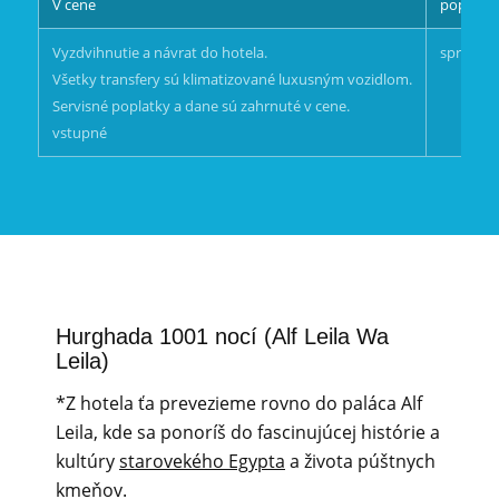
V cene
poplato
Vyzdvihnutie a návrat do hotela.
sprepitn
Všetky transfery sú klimatizované luxusným vozidlom.
Servisné poplatky a dane sú zahrnuté v cene.
vstupné
Hurghada 1001 nocí (Alf Leila Wa
Leila)
*Z hotela ťa prevezieme rovno do paláca Alf
Leila, kde sa ponoríš do fascinujúcej histórie a
kultúry
starovekého Egypta
a života púštnych
kmeňov.