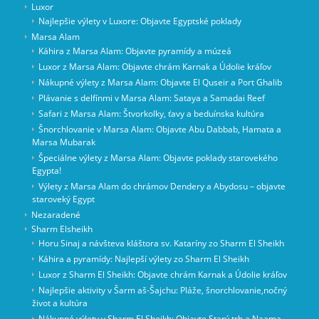
Luxor
Najlepšie výlety v Luxore: Objavte Egyptské poklady
Marsa Alam
Káhira z Marsa Alam: Objavte pyramídy a múzeá
Luxor z Marsa Alam: Objavte chrám Karnak a Údolie kráľov
Nákupné výlety z Marsa Alam: Objavte El Quseir a Port Ghalib
Plávanie s delfínmi v Marsa Alam: Sataya a Samadai Reef
Safari z Marsa Alam: Štvorkolky, ťavy a beduínska kultúra
Šnorchlovanie v Marsa Alam: Objavte Abu Dabbab, Hamata a
Marsa Mubarak
Špeciálne výlety z Marsa Alam: Objavte poklady starovekého
Egypta!
Výlety z Marsa Alam do chrámov Dendery a Abydosu – objavte
staroveký Egypt
Nezaradené
Sharm Elsheikh
Horu Sinaj a návšteva kláštora sv. Kataríny zo Sharm El Sheikh
Káhira a pyramídy: Najlepší výlety zo Sharm El Sheikh
Luxor z Sharm El Sheikh: Objavte chrám Karnak a Údolie kráľov
Najlepšie aktivity v Šarm aš-Šajchu: Pláže, šnorchlovanie,nočný
život a kultúra
Nákupné výlety v Sharm El Sheikh: Objavte Starý trh a Naama