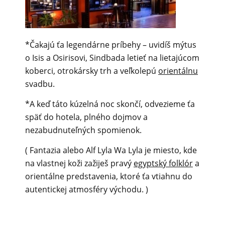
*Čakajú ťa legendárne príbehy – uvidíš mýtus
o Isis a Osirisovi, Sindbada letieť na lietajúcom
koberci, otrokársky trh a veľkolepú
orientálnu
svadbu.
*A keď táto kúzelná noc skončí, odvezieme ťa
späť do hotela, plného dojmov a
nezabudnuteľných spomienok.
( Fantazia alebo Alf Lyla Wa Lyla je miesto, kde
na vlastnej koži zažiješ pravý
egyptský folklór
a
orientálne predstavenia, ktoré ťa vtiahnu do
autentickej atmosféry východu. )