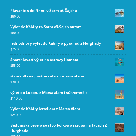
Plávanie s delfínmi v Šarm aš-Šajchu
$
80.00
Výlet do Káhiry zo Šarm aš-Šajch autom
$
60.00
Jednodňový výlet do Káhiry a pyramíd z Hurghady
$
75.00
Šnorchlovací výlet na ostrovy Hamata
$
55.00
štvorkolkové púštne safari z marsa alamu
$
30.00
výlet do Luxoru z Marsa alam ( súkromné )
$
110.00
Výlet do Káhiry letadlem z Marsa Alam
$
240.00
Beduínská večera so štvorkolkou a jazdou na ťavách Z
Hurghade