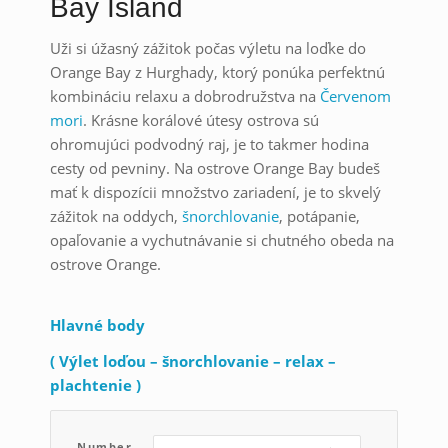
Bay Island
Uži si úžasný zážitok počas výletu na loďke do
Orange Bay z Hurghady, ktorý ponúka perfektnú
kombináciu relaxu a dobrodružstva na
Červenom
mori
. Krásne korálové útesy ostrova sú
ohromujúci podvodný raj, je to takmer hodina
cesty od pevniny. Na ostrove Orange Bay budeš
mať k dispozícii množstvo zariadení, je to skvelý
zážitok na oddych,
šnorchlovanie
, potápanie,
opaľovanie a vychutnávanie si chutného obeda na
ostrove Orange.
Hlavné body
( Výlet loďou – šnorchlovanie – relax –
plachtenie )
Number