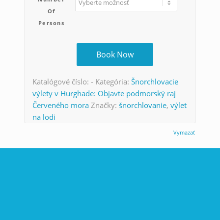
Of
Persons
Book Now
Katalógové číslo:
-
Kategória:
Šnorchlovacie
výlety v Hurghade: Objavte podmorský raj
Červeného mora
Značky:
šnorchlovanie
,
výlet
na lodi
Vymazať