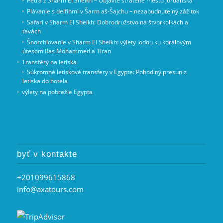
Petra z Sharm El Sheikh – Objavte stratené mesto Jordánska
Plávanie s delfínmi v Šarm aš-Šajchu – nezabudnuteľný zážitok
Safari v Sharm El Sheikh: Dobrodružstvo na štvorkolkách a
ťavách
Šnorchlovanie v Sharm El Sheikh: výlety loďou ku koralovým
útesom Ras Mohammed a Tiran
Transféry na letiská
Súkromné letiskové transfery v Egypte: Pohodlný presun z
letiska do hotela
výlety na pobrežie Egypta
byť v kontakte
+201099615868
info@axatours.com