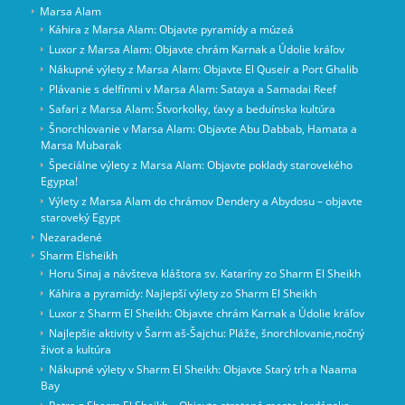
Marsa Alam
Káhira z Marsa Alam: Objavte pyramídy a múzeá
Luxor z Marsa Alam: Objavte chrám Karnak a Údolie kráľov
Nákupné výlety z Marsa Alam: Objavte El Quseir a Port Ghalib
Plávanie s delfínmi v Marsa Alam: Sataya a Samadai Reef
Safari z Marsa Alam: Štvorkolky, ťavy a beduínska kultúra
Šnorchlovanie v Marsa Alam: Objavte Abu Dabbab, Hamata a
Marsa Mubarak
Špeciálne výlety z Marsa Alam: Objavte poklady starovekého
Egypta!
Výlety z Marsa Alam do chrámov Dendery a Abydosu – objavte
staroveký Egypt
Nezaradené
Sharm Elsheikh
Horu Sinaj a návšteva kláštora sv. Kataríny zo Sharm El Sheikh
Káhira a pyramídy: Najlepší výlety zo Sharm El Sheikh
Luxor z Sharm El Sheikh: Objavte chrám Karnak a Údolie kráľov
Najlepšie aktivity v Šarm aš-Šajchu: Pláže, šnorchlovanie,nočný
život a kultúra
Nákupné výlety v Sharm El Sheikh: Objavte Starý trh a Naama
Bay