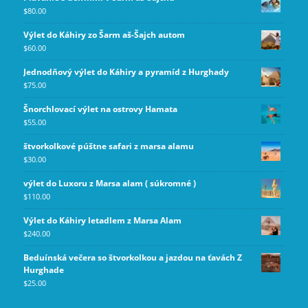
$
80.00
Výlet do Káhiry zo Šarm aš-Šajch autom
$
60.00
Jednodňový výlet do Káhiry a pyramíd z Hurghady
$
75.00
Šnorchlovací výlet na ostrovy Hamata
$
55.00
štvorkolkové púštne safari z marsa alamu
$
30.00
výlet do Luxoru z Marsa alam ( súkromné )
$
110.00
Výlet do Káhiry letadlem z Marsa Alam
$
240.00
Beduínská večera so štvorkolkou a jazdou na ťavách Z
Hurghade
$
25.00