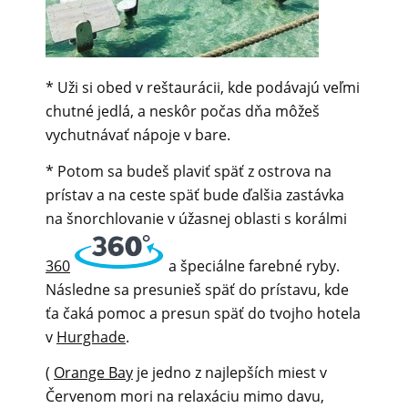
* Uži si obed v reštaurácii, kde podávajú veľmi
chutné jedlá, a neskôr počas dňa môžeš
vychutnávať nápoje v bare.
* Potom sa budeš plaviť späť z ostrova na
prístav a na ceste späť bude ďalšia zastávka
na šnorchlovanie v úžasnej oblasti s korálmi
360
a špeciálne farebné ryby.
Následne sa presunieš späť do prístavu, kde
ťa čaká pomoc a presun späť do tvojho hotela
v
Hurghade
.
(
Orange Bay
je jedno z najlepších miest v
Červenom mori na relaxáciu mimo davu,