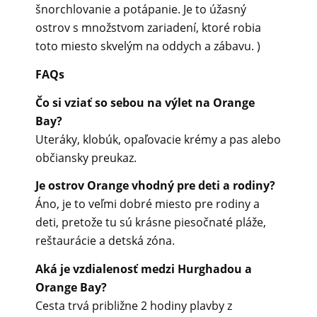
šnorchlovanie a potápanie. Je to úžasný
ostrov s množstvom zariadení, ktoré robia
toto miesto skvelým na oddych a zábavu. )
FAQs
Čo si vziať so sebou na výlet na Orange
Bay?
Uteráky, klobúk, opaľovacie krémy a pas alebo
občiansky preukaz.
Je ostrov Orange vhodný pre deti a rodiny?
Áno, je to veľmi dobré miesto pre rodiny a
deti, pretože tu sú krásne piesočnaté pláže,
reštaurácie a detská zóna.
Aká je vzdialenosť medzi Hurghadou a
Orange Bay?
Cesta trvá približne 2 hodiny plavby z