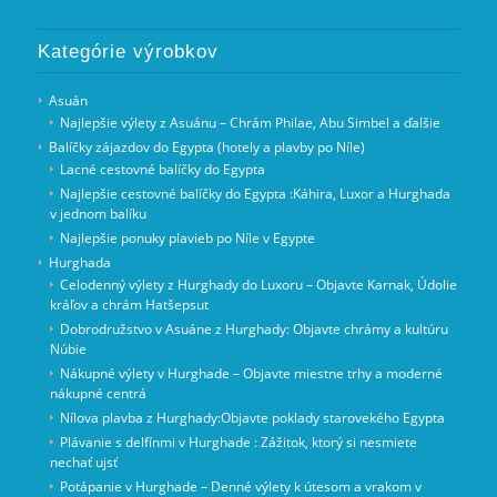
Kategórie výrobkov
Asuán
Najlepšie výlety z Asuánu – Chrám Philae, Abu Simbel a ďalšie
Balíčky zájazdov do Egypta (hotely a plavby po Níle)
Lacné cestovné balíčky do Egypta
Najlepšie cestovné balíčky do Egypta :Káhira, Luxor a Hurghada
v jednom balíku
Najlepšie ponuky plavieb po Níle v Egypte
Hurghada
Celodenný výlety z Hurghady do Luxoru – Objavte Karnak, Údolie
kráľov a chrám Hatšepsut
Dobrodružstvo v Asuáne z Hurghady: Objavte chrámy a kultúru
Núbie
Nákupné výlety v Hurghade – Objavte miestne trhy a moderné
nákupné centrá
Nílova plavba z Hurghady:Objavte poklady starovekého Egypta
Plávanie s delfínmi v Hurghade : Zážitok, ktorý si nesmiete
nechať ujsť
Potápanie v Hurghade – Denné výlety k útesom a vrakom v