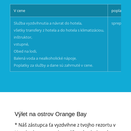
V cene
poplatok
Služba vyzdvihnutia a návrat do hotela,
sprepitne 
všetky transfery z hotela a do hotela s klimatizáciou,
inštruktor,
vstupné,
Obed na lodi,
Balená voda a nealkoholické nápoje.
Poplatky za služby a dane sú zahrnuté v cene.
Výlet na ostrov Orange Bay
* Náš zástupca ťa vyzdvihne z tvojho rezortu v