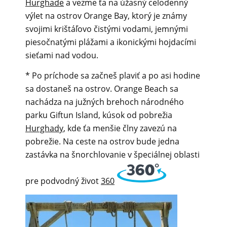
Hurghade
a vezme ťa na úžasný celodenný
výlet na ostrov Orange Bay, ktorý je známy
svojimi krištáľovo čistými vodami, jemnými
piesočnatými plážami a ikonickými hojdacími
sieťami nad vodou.
* Po príchode sa začneš plaviť a po asi hodine
sa dostaneš na ostrov. Orange Beach sa
nachádza na južných brehoch národného
parku Giftun Island, kúsok od pobrežia
Hurghady
, kde ťa menšie člny zavezú na
pobrežie. Na ceste na ostrov bude jedna
zastávka na šnorchlovanie v špeciálnej oblasti
pre podvodný život
360