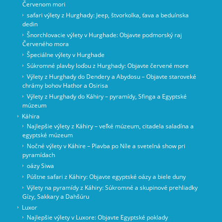
Červenom mori
safari výlety z Hurghady: Jeep, štvorkolka, ťava a beduínska
dedin
Šnorchlovacie výlety v Hurghade: Objavte podmorský raj
Červeného mora
Špeciálne výlety v Hurghade
Súkromné ​​plavby loďou z Hurghady: Objavte červené more
Výlety z Hurghady do Dendery a Abydosu – Objavte staroveké
chrámy bohov Hathor a Osirisa
Výlety z Hurghady do Káhiry – pyramídy, Sfinga a Egyptské
múzeum
Káhira
Najlepšie výlety z Káhiry – veľké múzeum, citadela saladína a
egyptské múzeum
Nočné výlety v Káhire – Plavba po Níle a svetelná show pri
pyramídach
oázy Siwa
Púštne safari z Káhiry: Objavte egyptské oázy a biele duny
Výlety na pyramídy z Káhiry: Súkromné a skupinové prehliadky
Gízy, Sakkary a Dahšúru
Luxor
Najlepšie výlety v Luxore: Objavte Egyptské poklady