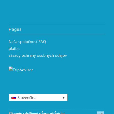
Pages
Naša spoločnosť FAQ
platba
zásady ochrany osobných údajov
Slovenčina
Plávanie s delfínmi v Šarm aš-Šajchu