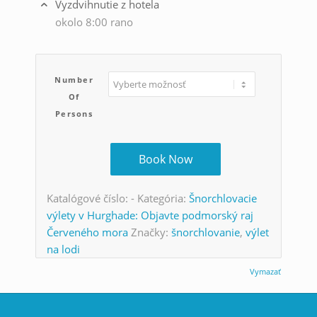
Vyzdvihnutie z hotela
okolo 8:00 rano
Number
Of
Persons
Book Now
Katalógové číslo:
-
Kategória:
Šnorchlovacie
výlety v Hurghade: Objavte podmorský raj
Červeného mora
Značky:
šnorchlovanie
,
výlet
na lodi
Vymazať