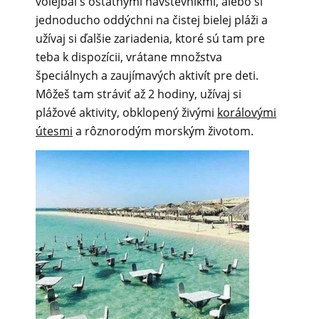
volejbal s ostatnými návštevníkmi, alebo si
jednoducho oddýchni na čistej bielej pláži a
užívaj si ďalšie zariadenia, ktoré sú tam pre
teba k dispozícii, vrátane množstva
špeciálnych a zaujímavých aktivít pre deti.
Môžeš tam stráviť až 2 hodiny, užívaj si
plážové aktivity, obklopený živými
korálovými
útesmi
a rôznorodým morským životom.