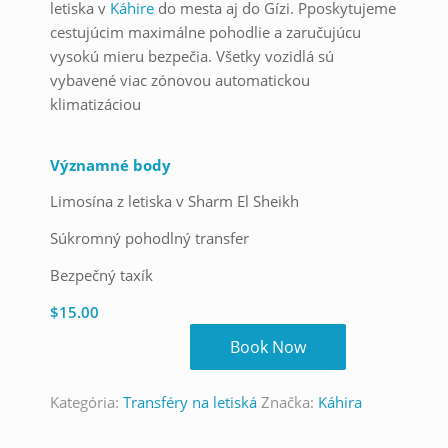
letiska v
Káhire
do mesta aj do Gízi. Pposkytujeme
cestujúcim maximálne pohodlie a zaručujúcu
vysokú mieru bezpečia. Všetky vozidlá sú
vybavené viac zónovou automatickou
klimatizáciou
Významné body
Limosína z letiska v Sharm El Sheikh
Súkromný pohodlný transfer
Bezpečný taxík
$
15.00
Book Now
Kategória:
Transféry na letiská
Značka:
Káhira