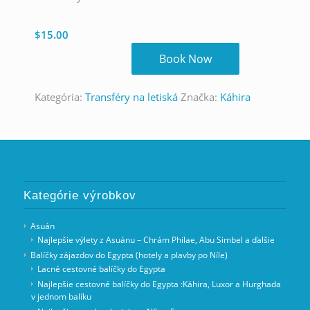
$
15.00
Book Now
Kategória:
Transféry na letiská
Značka:
Káhira
Kategórie výrobkov
Asuán
Najlepšie výlety z Asuánu – Chrám Philae, Abu Simbel a ďalšie
Balíčky zájazdov do Egypta (hotely a plavby po Níle)
Lacné cestovné balíčky do Egypta
Najlepšie cestovné balíčky do Egypta :Káhira, Luxor a Hurghada
v jednom balíku