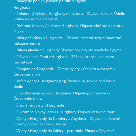
Najlepšie ponuky plavieb po Níle v Egypte
Hurghada
Celodenný výlety z Hurghady do Luxoru – Objavte Karnak, Údolie
kráľov a chrám Hatšepsut
Dobrodružstvo v Asuáne z Hurghady: Objavte chrámy a kultúru
Núbie
Nákupné výlety v Hurghade – Objavte miestne trhy a moderné
nákupné centrá
Nílova plavba z Hurghady:Objavte poklady starovekého Egypta
Plávanie s delfínmi v Hurghade : Zážitok, ktorý si nesmiete
nechať ujsť
Potápanie v Hurghade – Denné výlety k útesom a vrakom v
Červenom mori
safari výlety z Hurghady: Jeep, štvorkolka, ťava a beduínska
dedin
Šnorchlovacie výlety v Hurghade: Objavte podmorský raj
Červeného mora
Špeciálne výlety v Hurghade
Súkromné ​​plavby loďou z Hurghady: Objavte červené more
Výlety z Hurghady do Dendery a Abydosu – Objavte staroveké
chrámy bohov Hathor a Osirisa
Výlety z Hurghady do Káhiry – pyramídy, Sfinga a Egyptské