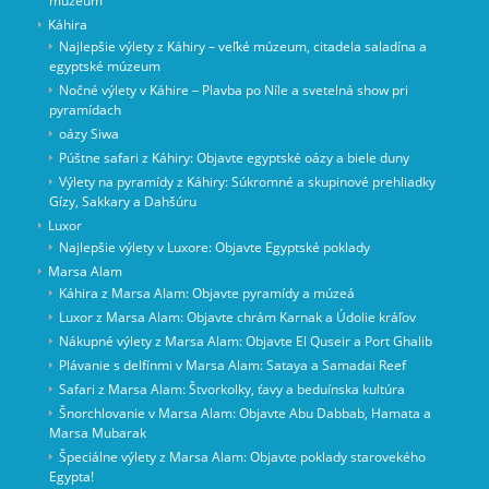
múzeum
Káhira
Najlepšie výlety z Káhiry – veľké múzeum, citadela saladína a
egyptské múzeum
Nočné výlety v Káhire – Plavba po Níle a svetelná show pri
pyramídach
oázy Siwa
Púštne safari z Káhiry: Objavte egyptské oázy a biele duny
Výlety na pyramídy z Káhiry: Súkromné a skupinové prehliadky
Gízy, Sakkary a Dahšúru
Luxor
Najlepšie výlety v Luxore: Objavte Egyptské poklady
Marsa Alam
Káhira z Marsa Alam: Objavte pyramídy a múzeá
Luxor z Marsa Alam: Objavte chrám Karnak a Údolie kráľov
Nákupné výlety z Marsa Alam: Objavte El Quseir a Port Ghalib
Plávanie s delfínmi v Marsa Alam: Sataya a Samadai Reef
Safari z Marsa Alam: Štvorkolky, ťavy a beduínska kultúra
Šnorchlovanie v Marsa Alam: Objavte Abu Dabbab, Hamata a
Marsa Mubarak
Špeciálne výlety z Marsa Alam: Objavte poklady starovekého
Egypta!