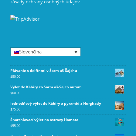
zásady ochrany osobných údajov
Slovenčina
Plávanie s delfínmi v Šarm aš-Šajchu
$
80.00
Výlet do Káhiry zo Šarm aš-Šajch autom
$
60.00
Jednodňový výlet do Káhiry a pyramíd z Hurghady
$
75.00
Šnorchlovací výlet na ostrovy Hamata
$
55.00