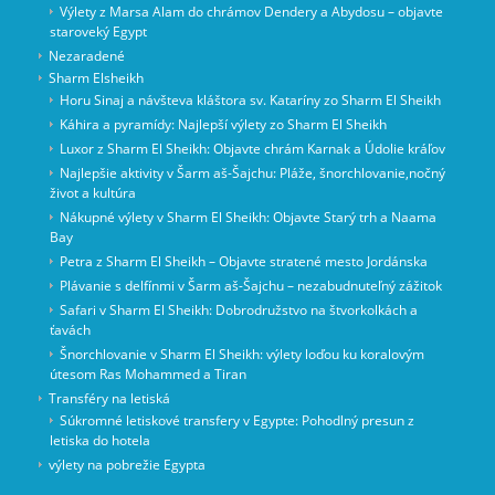
Výlety z Marsa Alam do chrámov Dendery a Abydosu – objavte
staroveký Egypt
Nezaradené
Sharm Elsheikh
Horu Sinaj a návšteva kláštora sv. Kataríny zo Sharm El Sheikh
Káhira a pyramídy: Najlepší výlety zo Sharm El Sheikh
Luxor z Sharm El Sheikh: Objavte chrám Karnak a Údolie kráľov
Najlepšie aktivity v Šarm aš-Šajchu: Pláže, šnorchlovanie,nočný
život a kultúra
Nákupné výlety v Sharm El Sheikh: Objavte Starý trh a Naama
Bay
Petra z Sharm El Sheikh – Objavte stratené mesto Jordánska
Plávanie s delfínmi v Šarm aš-Šajchu – nezabudnuteľný zážitok
Safari v Sharm El Sheikh: Dobrodružstvo na štvorkolkách a
ťavách
Šnorchlovanie v Sharm El Sheikh: výlety loďou ku koralovým
útesom Ras Mohammed a Tiran
Transféry na letiská
Súkromné letiskové transfery v Egypte: Pohodlný presun z
letiska do hotela
výlety na pobrežie Egypta