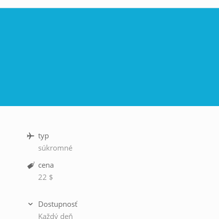
typ
súkromné
cena
22 $
Dostupnosť
Každý deň