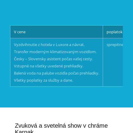
V cene
poplatok
Vyzdvihnutie z hotela v Luxore a návrat.
sprepitne /Os
Transfer moderným klimatizovaným vozidlom.
Česky – Slovensky asistent počas vašej cesty.
Vstupné na všetky uvedené prehliadky.
Balená voda na palube vozidla počas prehliadky.
Všetky poplatky za služby a dane.
Zvuková a svetelná show v chráme
Karnak