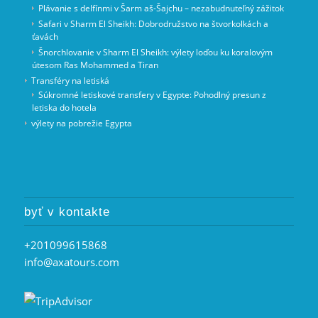
Plávanie s delfínmi v Šarm aš-Šajchu – nezabudnuteľný zážitok
Safari v Sharm El Sheikh: Dobrodružstvo na štvorkolkách a
ťavách
Šnorchlovanie v Sharm El Sheikh: výlety loďou ku koralovým
útesom Ras Mohammed a Tiran
Transféry na letiská
Súkromné letiskové transfery v Egypte: Pohodlný presun z
letiska do hotela
výlety na pobrežie Egypta
byť v kontakte
+201099615868
info@axatours.com