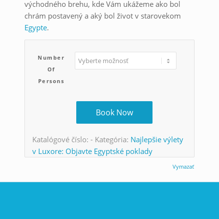
východného brehu, kde Vám ukážeme ako bol
chrám postavený a aký bol život v starovekom
Egypte
.
Number
Of
Persons
Book Now
Katalógové číslo:
-
Kategória:
Najlepšie výlety
v Luxore: Objavte Egyptské poklady
Vymazať