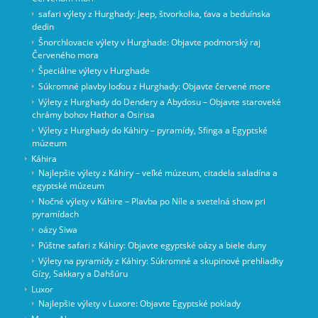
safari výlety z Hurghady: Jeep, štvorkolka, ťava a beduínska
dedin
Šnorchlovacie výlety v Hurghade: Objavte podmorský raj
Červeného mora
Špeciálne výlety v Hurghade
Súkromné ​​plavby loďou z Hurghady: Objavte červené more
Výlety z Hurghady do Dendery a Abydosu – Objavte staroveké
chrámy bohov Hathor a Osirisa
Výlety z Hurghady do Káhiry – pyramídy, Sfinga a Egyptské
múzeum
Káhira
Najlepšie výlety z Káhiry – veľké múzeum, citadela saladína a
egyptské múzeum
Nočné výlety v Káhire – Plavba po Níle a svetelná show pri
pyramídach
oázy Siwa
Púštne safari z Káhiry: Objavte egyptské oázy a biele duny
Výlety na pyramídy z Káhiry: Súkromné a skupinové prehliadky
Gízy, Sakkary a Dahšúru
Luxor
Najlepšie výlety v Luxore: Objavte Egyptské poklady