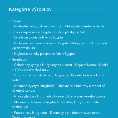
Kategórie výrobkov
Asuán
Najlepšie výlety z Asuánu – Chrám Philae, Abu Simbel a ďalšie
Balíčky zájazdov do Egypta (hotely a plavby po Níle)
Lacné cestovné balíčky do Egypta
Najlepšie cestovné balíčky do Egypta :Káhira, Luxor a Hurghada
v jednom balíku
Najlepšie ponuky plavieb po Níle v Egypte
Hurghada
Celodenný výlety z Hurghady do Luxoru – Objavte Karnak, Údolie
kráľov a chrám Hatšepsut
Dobrodružstvo v Asuáne z Hurghady: Objavte chrámy a kultúru
Núbie
Nákupné výlety v Hurghade – Objavte miestne trhy a moderné
nákupné centrá
Nílova plavba z Hurghady:Objavte poklady starovekého Egypta
Plávanie s delfínmi v Hurghade : Zážitok, ktorý si nesmiete
nechať ujsť
Potápanie v Hurghade – Denné výlety k útesom a vrakom v
Červenom mori