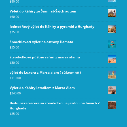
$
80.00
Výlet do Káhiry zo Šarm aš-Šajch autom
$
60.00
Jednodňový výlet do Káhiry a pyramíd z Hurghady
$
75.00
Šnorchlovací výlet na ostrovy Hamata
$
55.00
štvorkolkové púštne safari z marsa alamu
$
30.00
výlet do Luxoru z Marsa alam ( súkromné )
$
110.00
Výlet do Káhiry letadlem z Marsa Alam
$
240.00
Beduínská večera so štvorkolkou a jazdou na ťavách Z
Hurghade
$
25.00