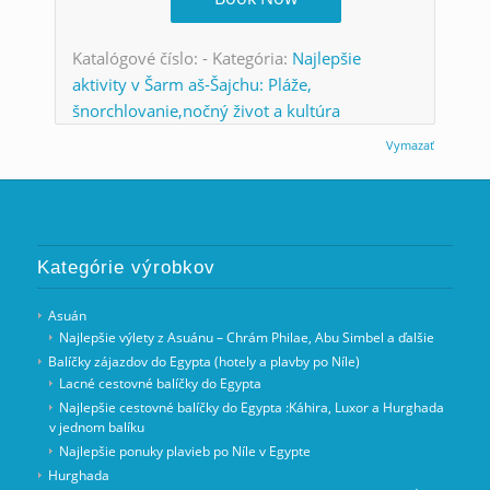
Katalógové číslo:
-
Kategória:
Najlepšie
aktivity v Šarm aš-Šajchu: Pláže,
šnorchlovanie,nočný život a kultúra
Vymazať
Kategórie výrobkov
Asuán
Najlepšie výlety z Asuánu – Chrám Philae, Abu Simbel a ďalšie
Balíčky zájazdov do Egypta (hotely a plavby po Níle)
Lacné cestovné balíčky do Egypta
Najlepšie cestovné balíčky do Egypta :Káhira, Luxor a Hurghada
v jednom balíku
Najlepšie ponuky plavieb po Níle v Egypte
Hurghada