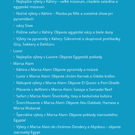
Najlepšie výlety z Káhiry – veľké múzeum, citadela saladína a
egyptské múzeum
Nočné výlety v Káhire – Plavba po Níle a svetelná show pri
pyramídach
oázy Siwa
Púštne safari z Káhiry: Objavte egyptské oázy a biele duny
Výlety na pyramídy z Káhiry: Súkromné a skupinové prehliadky
Gízy, Sakkary a Dahšúru
Luxor
Najlepšie výlety v Luxore: Objavte Egyptské poklady
Marsa Alam
Káhira z Marsa Alam: Objavte pyramídy a múzeá
Luxor z Marsa Alam: Objavte chrám Karnak a Údolie kráľov
Nákupné výlety z Marsa Alam: Objavte El Quseir a Port Ghalib
Plávanie s delfínmi v Marsa Alam: Sataya a Samadai Reef
Safari z Marsa Alam: Štvorkolky, ťavy a beduínska kultúra
Šnorchlovanie v Marsa Alam: Objavte Abu Dabbab, Hamata a
Marsa Mubarak
Špeciálne výlety z Marsa Alam: Objavte poklady starovekého
Egypta!
Výlety z Marsa Alam do chrámov Dendery a Abydosu – objavte
staroveký Egypt