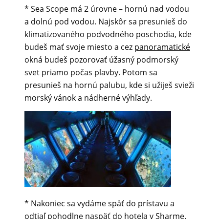
* Sea Scope má 2 úrovne – hornú nad vodou
a dolnú pod vodou. Najskôr sa presunieš do
klimatizovaného podvodného poschodia, kde
budeš mať svoje miesto a cez
panoramatické
okná budeš pozorovať úžasný podmorský
svet priamo počas plavby. Potom sa
presunieš na hornú palubu, kde si užiješ svieži
morský vánok a nádherné výhľady.
* Nakoniec sa vydáme späť do prístavu a
odtiaľ pohodlne naspäť do hotela v
Sharme
.