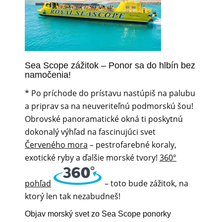
Sea Scope zážitok – Ponor sa do hlbín bez
namočenia!
* Po príchode do prístavu nastúpiš na palubu
a priprav sa na neuveriteľnú podmorskú šou!
Obrovské panoramatické okná ti poskytnú
dokonalý výhľad na fascinujúci svet
Červeného mora
– pestrofarebné koraly,
exotické ryby a ďalšie morské tvory!
360°
pohľad
– toto bude zážitok, na
ktorý len tak nezabudneš!
Objav morský svet zo Sea Scope ponorky