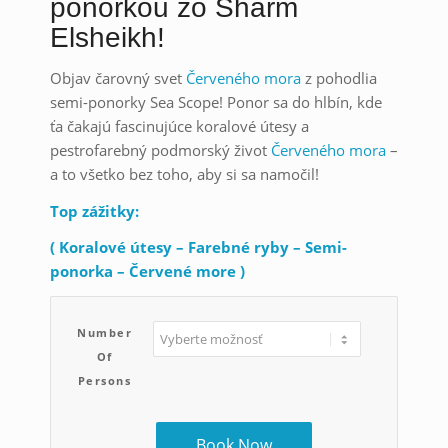
ponorkou zo Sharm
Elsheikh!
Objav čarovný svet
Červeného mora
z pohodlia
semi-ponorky Sea Scope! Ponor sa do hlbín, kde
ťa čakajú fascinujúce koralové útesy a
pestrofarebný podmorský život
Červeného mora
–
a to všetko bez toho, aby si sa namočil!
Top zážitky:
( Koralové útesy – Farebné ryby – Semi-
ponorka – Červené more )
Number
Of
Persons
Book Now