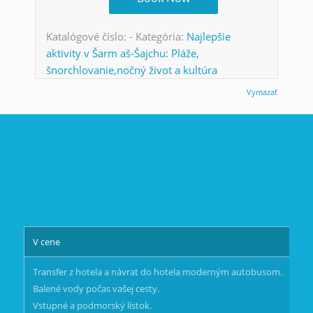
Katalógové číslo:
-
Kategória:
Najlepšie
aktivity v Šarm aš-Šajchu: Pláže,
šnorchlovanie,nočný život a kultúra
Vymazať
V cene
Po
Transfer z hotela a návrat do hotela moderným autobusom.
sp
Balené vody počas vašej cesty.
Vstupné a podmorský lístok.