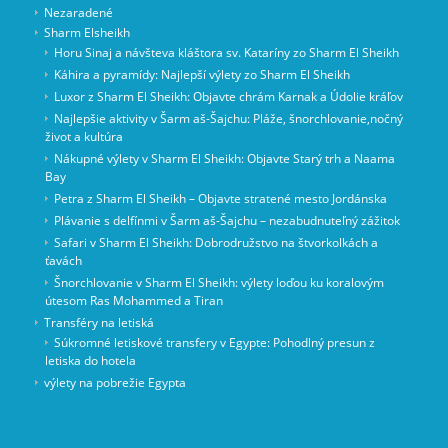
Nezaradené
Sharm Elsheikh
Horu Sinaj a návšteva kláštora sv. Kataríny zo Sharm El Sheikh
Káhira a pyramídy: Najlepší výlety zo Sharm El Sheikh
Luxor z Sharm El Sheikh: Objavte chrám Karnak a Údolie kráľov
Najlepšie aktivity v Šarm aš-Šajchu: Pláže, šnorchlovanie,nočný
život a kultúra
Nákupné výlety v Sharm El Sheikh: Objavte Starý trh a Naama
Bay
Petra z Sharm El Sheikh – Objavte stratené mesto Jordánska
Plávanie s delfínmi v Šarm aš-Šajchu – nezabudnuteľný zážitok
Safari v Sharm El Sheikh: Dobrodružstvo na štvorkolkách a
ťavách
Šnorchlovanie v Sharm El Sheikh: výlety loďou ku koralovým
útesom Ras Mohammed a Tiran
Transféry na letiská
Súkromné letiskové transfery v Egypte: Pohodlný presun z
letiska do hotela
výlety na pobrežie Egypta