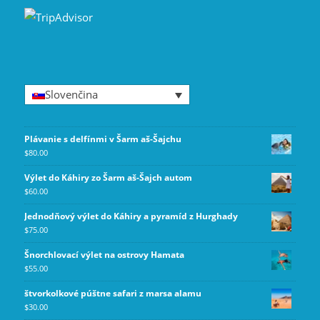
Slovenčina
Plávanie s delfínmi v Šarm aš-Šajchu
$
80.00
Výlet do Káhiry zo Šarm aš-Šajch autom
$
60.00
Jednodňový výlet do Káhiry a pyramíd z Hurghady
$
75.00
Šnorchlovací výlet na ostrovy Hamata
$
55.00
štvorkolkové púštne safari z marsa alamu
$
30.00