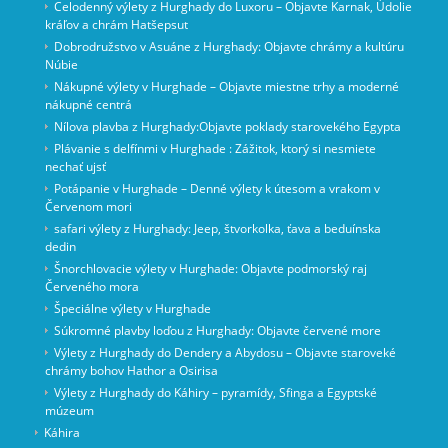
Celodenný výlety z Hurghady do Luxoru – Objavte Karnak, Údolie
kráľov a chrám Hatšepsut
Dobrodružstvo v Asuáne z Hurghady: Objavte chrámy a kultúru
Núbie
Nákupné výlety v Hurghade – Objavte miestne trhy a moderné
nákupné centrá
Nílova plavba z Hurghady:Objavte poklady starovekého Egypta
Plávanie s delfínmi v Hurghade : Zážitok, ktorý si nesmiete
nechať ujsť
Potápanie v Hurghade – Denné výlety k útesom a vrakom v
Červenom mori
safari výlety z Hurghady: Jeep, štvorkolka, ťava a beduínska
dedin
Šnorchlovacie výlety v Hurghade: Objavte podmorský raj
Červeného mora
Špeciálne výlety v Hurghade
Súkromné ​​plavby loďou z Hurghady: Objavte červené more
Výlety z Hurghady do Dendery a Abydosu – Objavte staroveké
chrámy bohov Hathor a Osirisa
Výlety z Hurghady do Káhiry – pyramídy, Sfinga a Egyptské
múzeum
Káhira