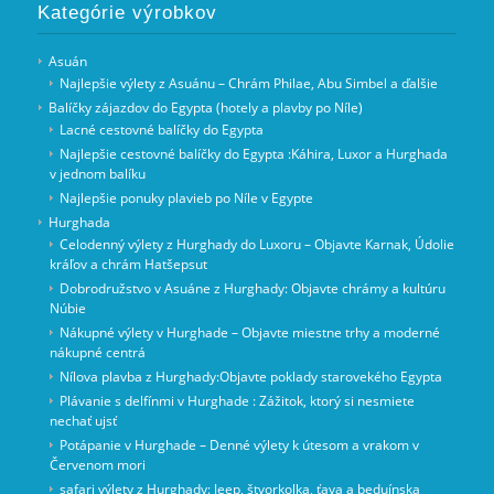
Kategórie výrobkov
Asuán
Najlepšie výlety z Asuánu – Chrám Philae, Abu Simbel a ďalšie
Balíčky zájazdov do Egypta (hotely a plavby po Níle)
Lacné cestovné balíčky do Egypta
Najlepšie cestovné balíčky do Egypta :Káhira, Luxor a Hurghada
v jednom balíku
Najlepšie ponuky plavieb po Níle v Egypte
Hurghada
Celodenný výlety z Hurghady do Luxoru – Objavte Karnak, Údolie
kráľov a chrám Hatšepsut
Dobrodružstvo v Asuáne z Hurghady: Objavte chrámy a kultúru
Núbie
Nákupné výlety v Hurghade – Objavte miestne trhy a moderné
nákupné centrá
Nílova plavba z Hurghady:Objavte poklady starovekého Egypta
Plávanie s delfínmi v Hurghade : Zážitok, ktorý si nesmiete
nechať ujsť
Potápanie v Hurghade – Denné výlety k útesom a vrakom v
Červenom mori
safari výlety z Hurghady: Jeep, štvorkolka, ťava a beduínska