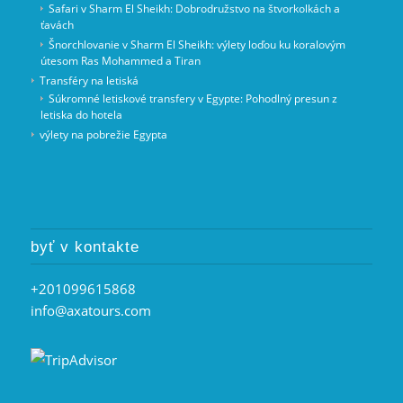
Safari v Sharm El Sheikh: Dobrodružstvo na štvorkolkách a
ťavách
Šnorchlovanie v Sharm El Sheikh: výlety loďou ku koralovým
útesom Ras Mohammed a Tiran
Transféry na letiská
Súkromné letiskové transfery v Egypte: Pohodlný presun z
letiska do hotela
výlety na pobrežie Egypta
byť v kontakte
+201099615868
info@axatours.com