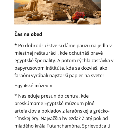
Čas na obed
* Po dobrodružstve si dáme pauzu na jedlo v
miestnej reštaurácii, kde ochutnáš pravé
egyptské špeciality. A potom rýchla zastávka v
papyrusovom inštitúte, kde sa dozvieš, ako
faraóni vyrábali najstarší papier na svete!
Egyptské múzeum
* Nasleduje presun do centra, kde
preskúmame Egyptské múzeum plné
artefaktov a pokladov z faraónskej a grécko-
rímskej éry. Najväčšia hviezda? Zlatý poklad
mladého kráľa
Tutanchamóna
. Sprievodca ti