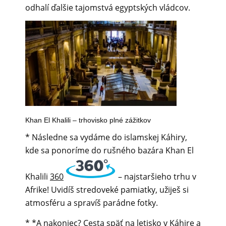
odhalí ďalšie tajomstvá egyptských vládcov.
Khan El Khalili – trhovisko plné zážitkov
* Následne sa vydáme do islamskej Káhiry,
kde sa ponoríme do rušného bazára Khan El
Khalili
360
– najstaršieho trhu v
Afrike! Uvidíš stredoveké pamiatky, užiješ si
atmosféru a spravíš parádne fotky.
* *A nakoniec? Cesta späť na letisko v Káhire a