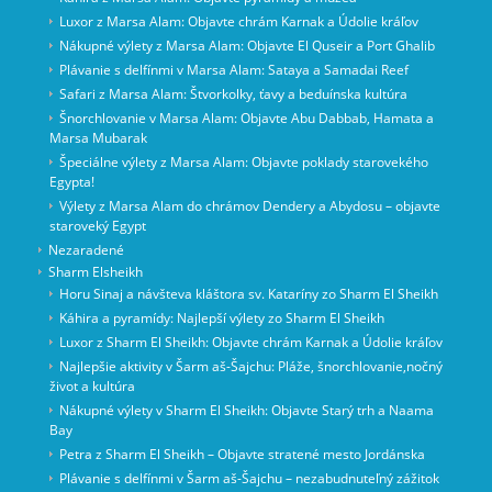
Luxor z Marsa Alam: Objavte chrám Karnak a Údolie kráľov
Nákupné výlety z Marsa Alam: Objavte El Quseir a Port Ghalib
Plávanie s delfínmi v Marsa Alam: Sataya a Samadai Reef
Safari z Marsa Alam: Štvorkolky, ťavy a beduínska kultúra
Šnorchlovanie v Marsa Alam: Objavte Abu Dabbab, Hamata a
Marsa Mubarak
Špeciálne výlety z Marsa Alam: Objavte poklady starovekého
Egypta!
Výlety z Marsa Alam do chrámov Dendery a Abydosu – objavte
staroveký Egypt
Nezaradené
Sharm Elsheikh
Horu Sinaj a návšteva kláštora sv. Kataríny zo Sharm El Sheikh
Káhira a pyramídy: Najlepší výlety zo Sharm El Sheikh
Luxor z Sharm El Sheikh: Objavte chrám Karnak a Údolie kráľov
Najlepšie aktivity v Šarm aš-Šajchu: Pláže, šnorchlovanie,nočný
život a kultúra
Nákupné výlety v Sharm El Sheikh: Objavte Starý trh a Naama
Bay
Petra z Sharm El Sheikh – Objavte stratené mesto Jordánska
Plávanie s delfínmi v Šarm aš-Šajchu – nezabudnuteľný zážitok