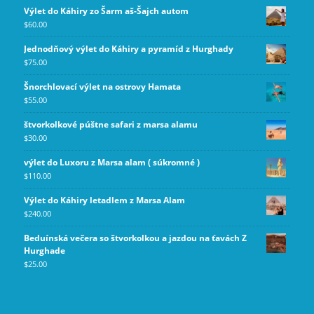
Výlet do Káhiry zo Šarm aš-Šajch autom
$
60.00
Jednodňový výlet do Káhiry a pyramíd z Hurghady
$
75.00
Šnorchlovací výlet na ostrovy Hamata
$
55.00
štvorkolkové púštne safari z marsa alamu
$
30.00
výlet do Luxoru z Marsa alam ( súkromné )
$
110.00
Výlet do Káhiry letadlem z Marsa Alam
$
240.00
Beduínská večera so štvorkolkou a jazdou na ťavách Z
Hurghade
$
25.00