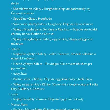
dedin
Šnorchlovacie výlety v Hurghade: Objavte podmorský raj
Červeného mora
Špeciálne výlety v Hurghade
Súkromné ​​plavby loďou z Hurghady: Objavte červené more
Výlety z Hurghady do Dendery a Abydosu – Objavte staroveké
chrámy bohov Hathor a Osirisa
Výlety z Hurghady do Káhiry – pyramídy, Sfinga a Egyptské
múzeum
Káhira
Najlepšie výlety z Káhiry – veľké múzeum, citadela saladína a
egyptské múzeum
Nočné výlety v Káhire – Plavba po Níle a svetelná show pri
pyramídach
oázy Siwa
Púštne safari z Káhiry: Objavte egyptské oázy a biele duny
Výlety na pyramídy z Káhiry: Súkromné a skupinové prehliadky
Gízy, Sakkary a Dahšúru
Luxor
Najlepšie výlety v Luxore: Objavte Egyptské poklady
Marsa Alam
Káhira z Marsa Alam: Objavte pyramídy a múzeá