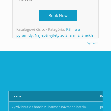
Book Now
Katalógové číslo:
-
Kategória:
Káhira a
pyramídy: Najlepší výlety zo Sharm El Sheikh
Vymazať
v cene
Poplat
Vyzdvihnutie z hotela v Sharme a návrat do hotela.
prepit