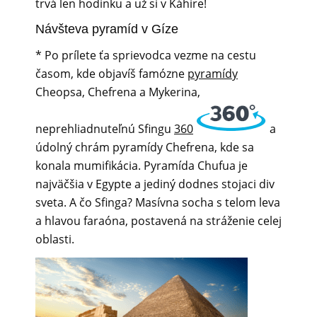
trvá len hodinku a už si v Káhire!
Návšteva pyramíd v Gíze
* Po prílete ťa sprievodca vezme na cestu
časom, kde objavíš famózne
pyramídy
Cheopsa, Chefrena a Mykerina,
neprehliadnuteľnú Sfingu
360
a
údolný chrám pyramídy Chefrena, kde sa
konala mumifikácia. Pyramída Chufua je
najväčšia v Egypte a jediný dodnes stojaci div
sveta. A čo Sfinga? Masívna socha s telom leva
a hlavou faraóna, postavená na stráženie celej
oblasti.