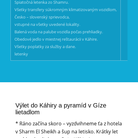
Spiatočná letenka zo Shamru.
Všetky transfery súkromným klimatizovaným vozidlom,
Česko – slovenský sprievodca,
vstupné na všetky uvedené lokality.
Balená voda na palube vozidla počas prehliadky.
Obedové jedlo v miestnej reštaurácii v Káhire.
Všetky poplatky za služby a dane.
letenky
Výlet do Káhiry a pyramíd v Gíze
lietadlom
* Ráno začína skoro – vyzdvihneme ťa z hotela
v Sharm El Sheikh a šup na letisko. Krátky let