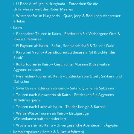
U-Boot-Ausflüge in Hurghada – Entdecken Sie die
Unterwasserwelt des Roten Meeres
Wüstensafari in Hurghada – Quad, Jeep & Beduinen-Abenteuer
erleben
Kairo
Besondere Touren in Kairo – Entdecken Sie Verborgene Orte &
lokale Erlebnisse
El Fayoum ab Kairo – Safari, Seenlandschaft & Tal der Wale
Kairo bei Nacht – Abendtouren zu Basaren, Nil & Lichter der
Stadt“
Kulturtouren in Kairo – Geschichte, Museen & das wahre
Ägypten erleben
Pyramiden-Touren ab Kairo – Entdecken Sie Gizeh, Sakkara und
Dahschur
Siwa Oase entdecken ab Kairo – Safari, Quellen & Salzseen
Touren nach Alexandria ab Kairo – Entdecken Sie Ägyptens
Mittelmeerperle
Touren nach Luxor ab Kairo – Tal der Könige & Karnak
Weiße Wüste Touren ab Kairo – Einzigartige
Wüstenlandschaften entdecken
Wüstensafari ab Kairo – Unvergessliche Abenteuer in Ägypten
Komplettpakete (Hotels & Nilkreuzfahrten)