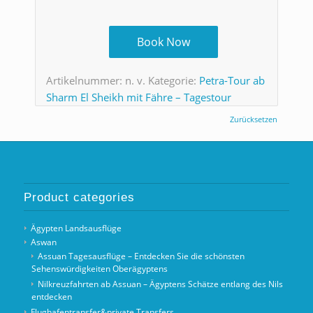
Book Now
Artikelnummer:
n. v.
Kategorie:
Petra-Tour ab
Sharm El Sheikh mit Fähre – Tagestour
Zurücksetzen
Product categories
Ägypten Landsausflüge
Aswan
Assuan Tagesausflüge – Entdecken Sie die schönsten
Sehenswürdigkeiten Oberägyptens
Nilkreuzfahrten ab Assuan – Ägyptens Schätze entlang des Nils
entdecken
Flughafentransfer&private Transfers