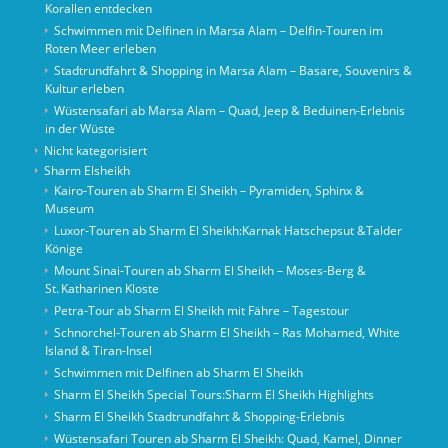
Korallen entdecken
Schwimmen mit Delfinen in Marsa Alam – Delfin-Touren im
Roten Meer erleben
Stadtrundfahrt & Shopping in Marsa Alam – Basare, Souvenirs &
Kultur erleben
Wüstensafari ab Marsa Alam – Quad, Jeep & Beduinen-Erlebnis
in der Wüste
Nicht kategorisiert
Sharm Elsheikh
Kairo‑Touren ab Sharm El Sheikh – Pyramiden, Sphinx &
Museum
Luxor-Touren ab Sharm El Sheikh:Karnak Hatschepsut &Talder
Könige
Mount Sinai‑Touren ab Sharm El Sheikh – Moses‑Berg &
St. Katharinen Kloste
Petra-Tour ab Sharm El Sheikh mit Fähre – Tagestour
Schnorchel‑Touren ab Sharm El Sheikh – Ras Mohamed, White
Island & Tiran‑Insel
Schwimmen mit Delfinen ab Sharm El Sheikh
Sharm El Sheikh Special Tours:Sharm El Sheikh Highlights
Sharm El Sheikh Stadtrundfahrt & Shopping-Erlebnis
Wüstensafari Touren ab Sharm El Sheikh: Quad, Kamel, Dinner