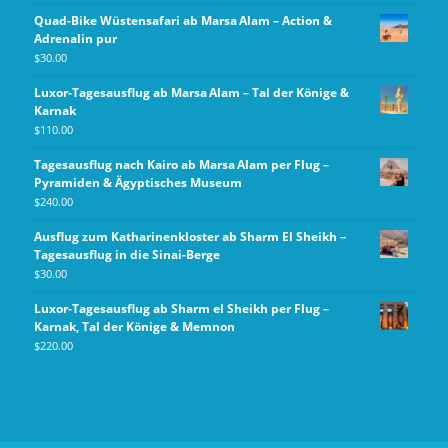
Quad-Bike Wüstensafari ab Marsa Alam – Action &
Adrenalin pur
$
30.00
Luxor-Tagesausflug ab Marsa Alam – Tal der Könige &
Karnak
$
110.00
Tagesausflug nach Kairo ab Marsa Alam per Flug –
Pyramiden & Ägyptisches Museum
$
240.00
Ausflug zum Katharinenkloster ab Sharm El Sheikh –
Tagesausflug in die Sinai-Berge
$
30.00
Luxor‑Tagesausflug ab Sharm el Sheikh per Flug –
Karnak, Tal der Könige & Memnon
$
220.00