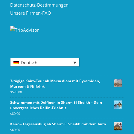
Datenschutz-Bestimmungen
Unsere Firmen-FAQ
Deutsch
3-tägige Kairo-Tour ab Marsa Alam mit Pyramiden,
Museum & Nilfahrt
$
570.00
Schwimmen mit Delfinen in Sharm El Sheikh – Dein
unvergessliches Delfin-Erlebnis
$
80.00
Kairo – Tagesausflug ab Sharm El Sheikh mit dem Auto
$
60.00