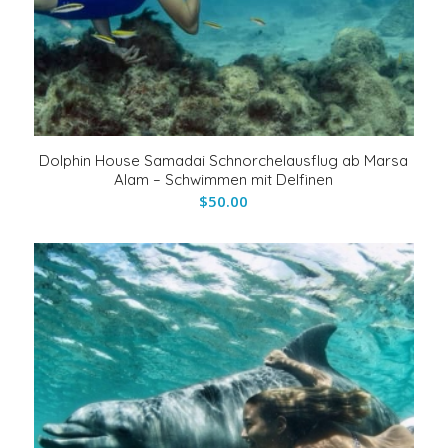
Dolphin House Samadai Schnorchelausflug ab Marsa
Alam – Schwimmen mit Delfinen
$
50.00