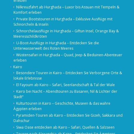
erleben
Nilkreuzfahrt ab Hurghada – Luxor bis Assuan mit Tempeln &
Komfort erleben
Private Bootstouren in Hurghada – Exklusive Ausflüge mit
Schnorcheln & Inseln
Schnorchelausflüge in Hurghada – Giftun Insel, Orange Bay &
Meeresschildkröten
U-Boot-Ausflüge in Hurghada – Entdecken Sie die
Unterwasserwelt des Roten Meeres
Wüstensafari in Hurghada – Quad, Jeep & Beduinen-Abenteuer
erleben
Kairo
Besondere Touren in Kairo – Entdecken Sie Verborgene Orte &
lokale Erlebnisse
El Fayoum ab Kairo – Safari, Seenlandschaft & Tal der Wale
Kairo bei Nacht – Abendtouren zu Basaren, Nil & Lichter der
Stadt“
Kulturtouren in Kairo – Geschichte, Museen & das wahre
Ägypten erleben
Pyramiden-Touren ab Kairo – Entdecken Sie Gizeh, Sakkara und
Dahschur
Siwa Oase entdecken ab Kairo – Safari, Quellen & Salzseen
Touren nach Alexandria ab Kairo – Entdecken Sie Ägyptens