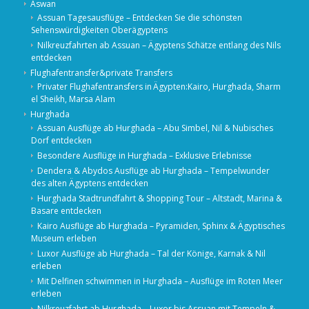
Aswan
Assuan Tagesausflüge – Entdecken Sie die schönsten
Sehenswürdigkeiten Oberägyptens
Nilkreuzfahrten ab Assuan – Ägyptens Schätze entlang des Nils
entdecken
Flughafentransfer&private Transfers
Privater Flughafentransfers in Ägypten:Kairo, Hurghada, Sharm
el Sheikh, Marsa Alam
Hurghada
Assuan Ausflüge ab Hurghada – Abu Simbel, Nil & Nubisches
Dorf entdecken
Besondere Ausflüge in Hurghada – Exklusive Erlebnisse
Dendera & Abydos Ausflüge ab Hurghada – Tempelwunder
des alten Ägyptens entdecken
Hurghada Stadtrundfahrt & Shopping Tour – Altstadt, Marina &
Basare entdecken
Kairo Ausflüge ab Hurghada – Pyramiden, Sphinx & Ägyptisches
Museum erleben
Luxor Ausflüge ab Hurghada – Tal der Könige, Karnak & Nil
erleben
Mit Delfinen schwimmen in Hurghada – Ausflüge im Roten Meer
erleben
Nilkreuzfahrt ab Hurghada – Luxor bis Assuan mit Tempeln &