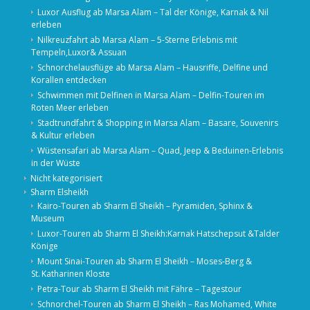
Luxor Ausflug ab Marsa Alam – Tal der Könige, Karnak & Nil
erleben
Nilkreuzfahrt ab Marsa Alam – 5-Sterne Erlebnis mit
Tempeln,Luxor& Assuan
Schnorchelausflüge ab Marsa Alam – Hausriffe, Delfine und
Korallen entdecken
Schwimmen mit Delfinen in Marsa Alam – Delfin-Touren im
Roten Meer erleben
Stadtrundfahrt & Shopping in Marsa Alam – Basare, Souvenirs
& Kultur erleben
Wüstensafari ab Marsa Alam – Quad, Jeep & Beduinen-Erlebnis
in der Wüste
Nicht kategorisiert
Sharm Elsheikh
Kairo‑Touren ab Sharm El Sheikh – Pyramiden, Sphinx &
Museum
Luxor-Touren ab Sharm El Sheikh:Karnak Hatschepsut &Talder
Könige
Mount Sinai‑Touren ab Sharm El Sheikh – Moses‑Berg &
St. Katharinen Kloste
Petra-Tour ab Sharm El Sheikh mit Fähre – Tagestour
Schnorchel‑Touren ab Sharm El Sheikh – Ras Mohamed, White