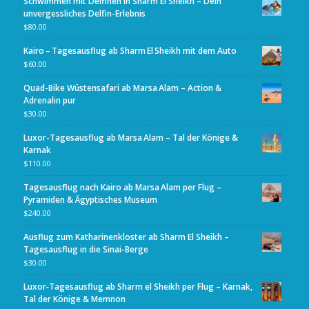
Schwimmen mit Delfinen in Sharm El Sheikh – Dein
unvergessliches Delfin-Erlebnis
$
80.00
Kairo – Tagesausflug ab Sharm El Sheikh mit dem Auto
$
60.00
Quad-Bike Wüstensafari ab Marsa Alam – Action &
Adrenalin pur
$
30.00
Luxor-Tagesausflug ab Marsa Alam – Tal der Könige &
Karnak
$
110.00
Tagesausflug nach Kairo ab Marsa Alam per Flug –
Pyramiden & Ägyptisches Museum
$
240.00
Ausflug zum Katharinenkloster ab Sharm El Sheikh –
Tagesausflug in die Sinai-Berge
$
30.00
Luxor‑Tagesausflug ab Sharm el Sheikh per Flug – Karnak,
Tal der Könige & Memnon