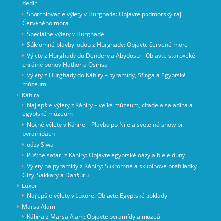
dedin
Šnorchlovacie výlety v Hurghade: Objavte podmorský raj
Červeného mora
Špeciálne výlety v Hurghade
Súkromné ​​plavby loďou z Hurghady: Objavte červené more
Výlety z Hurghady do Dendery a Abydosu – Objavte staroveké
chrámy bohov Hathor a Osirisa
Výlety z Hurghady do Káhiry – pyramídy, Sfinga a Egyptské
múzeum
Káhira
Najlepšie výlety z Káhiry – veľké múzeum, citadela saladína a
egyptské múzeum
Nočné výlety v Káhire – Plavba po Níle a svetelná show pri
pyramídach
oázy Siwa
Púštne safari z Káhiry: Objavte egyptské oázy a biele duny
Výlety na pyramídy z Káhiry: Súkromné a skupinové prehliadky
Gízy, Sakkary a Dahšúru
Luxor
Najlepšie výlety v Luxore: Objavte Egyptské poklady
Marsa Alam
Káhira z Marsa Alam: Objavte pyramídy a múzeá