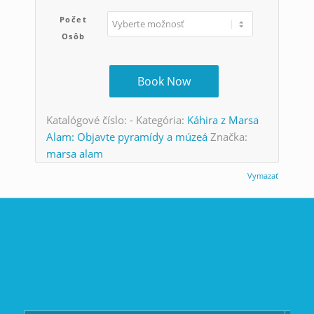
Počet
Osôb
Book Now
Katalógové číslo:
-
Kategória:
Káhira z Marsa
Alam: Objavte pyramídy a múzeá
Značka:
marsa alam
Vymazať