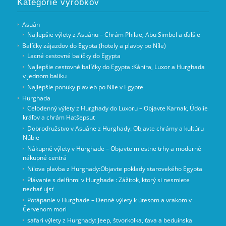
Kategórie výrobkov
Asuán
Najlepšie výlety z Asuánu – Chrám Philae, Abu Simbel a ďalšie
Balíčky zájazdov do Egypta (hotely a plavby po Níle)
Lacné cestovné balíčky do Egypta
Najlepšie cestovné balíčky do Egypta :Káhira, Luxor a Hurghada
v jednom balíku
Najlepšie ponuky plavieb po Níle v Egypte
Hurghada
Celodenný výlety z Hurghady do Luxoru – Objavte Karnak, Údolie
kráľov a chrám Hatšepsut
Dobrodružstvo v Asuáne z Hurghady: Objavte chrámy a kultúru
Núbie
Nákupné výlety v Hurghade – Objavte miestne trhy a moderné
nákupné centrá
Nílova plavba z Hurghady:Objavte poklady starovekého Egypta
Plávanie s delfínmi v Hurghade : Zážitok, ktorý si nesmiete
nechať ujsť
Potápanie v Hurghade – Denné výlety k útesom a vrakom v
Červenom mori
safari výlety z Hurghady: Jeep, štvorkolka, ťava a beduínska