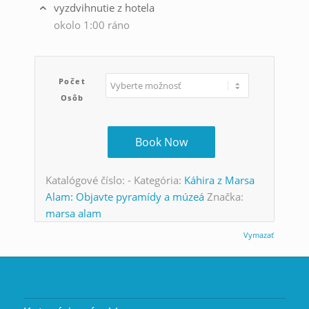
vyzdvihnutie z hotela
okolo 1:00 ráno
Počet
Osôb
Book Now
Katalógové číslo:
-
Kategória:
Káhira z Marsa
Alam: Objavte pyramídy a múzeá
Značka:
marsa alam
Vymazať