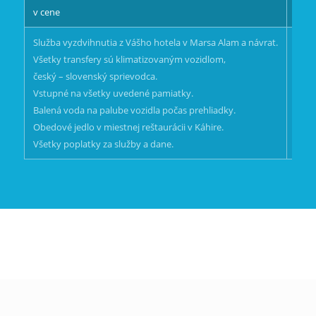
v cene
popl
Služba vyzdvihnutia z Vášho hotela v Marsa Alam a návrat.
spre
Všetky transfery sú klimatizovaným vozidlom,
český – slovenský sprievodca.
Vstupné na všetky uvedené pamiatky.
Balená voda na palube vozidla počas prehliadky.
Obedové jedlo v miestnej reštaurácii v Káhire.
Všetky poplatky za služby a dane.