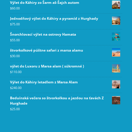
Výlet do Káhiry zo Šarm aš-Šajch autom
$
60.00
Jednodňový výlet do Káhiry a pyramíd z Hurghady
$
75.00
Šnorchlovací výlet na ostrovy Hamata
$
55.00
štvorkolkové púštne safari z marsa alamu
$
30.00
výlet do Luxoru z Marsa alam ( súkromné )
$
110.00
Výlet do Káhiry letadlem z Marsa Alam
$
240.00
Beduínská večera so štvorkolkou a jazdou na ťavách Z
Hurghade
$
25.00