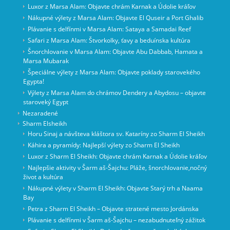
Luxor z Marsa Alam: Objavte chrám Karnak a Údolie kráľov
Nákupné výlety z Marsa Alam: Objavte El Quseir a Port Ghalib
Plávanie s delfínmi v Marsa Alam: Sataya a Samadai Reef
Safari z Marsa Alam: Štvorkolky, ťavy a beduínska kultúra
Šnorchlovanie v Marsa Alam: Objavte Abu Dabbab, Hamata a
Marsa Mubarak
Špeciálne výlety z Marsa Alam: Objavte poklady starovekého
Egypta!
Výlety z Marsa Alam do chrámov Dendery a Abydosu – objavte
staroveký Egypt
Nezaradené
Sharm Elsheikh
Horu Sinaj a návšteva kláštora sv. Kataríny zo Sharm El Sheikh
Káhira a pyramídy: Najlepší výlety zo Sharm El Sheikh
Luxor z Sharm El Sheikh: Objavte chrám Karnak a Údolie kráľov
Najlepšie aktivity v Šarm aš-Šajchu: Pláže, šnorchlovanie,nočný
život a kultúra
Nákupné výlety v Sharm El Sheikh: Objavte Starý trh a Naama
Bay
Petra z Sharm El Sheikh – Objavte stratené mesto Jordánska
Plávanie s delfínmi v Šarm aš-Šajchu – nezabudnuteľný zážitok